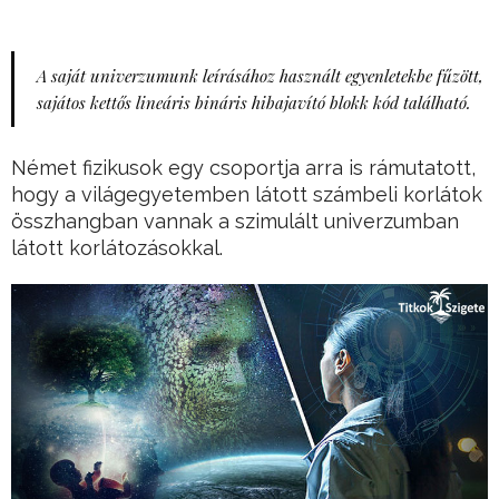
A saját univerzumunk leírásához használt egyenletekbe fűzött,
sajátos kettős lineáris bináris hibajavító blokk kód található.
Német fizikusok egy csoportja arra is rámutatott,
hogy a világegyetemben látott számbeli korlátok
összhangban vannak a szimulált univerzumban
látott korlátozásokkal.