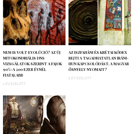
NEM IS VOLT EVOLÚCIÓ? AZ ÚJ
AZ ISZFAHÁNI ÉS KRÉTAI KÓDEX
MITOKONDRIÁLIS DNS
REJTI A TAGADHATATLAN IRÁNI-
VIZSGÁLATOK SZERINT A FAJOK
HUN KAPCSOLÓDÁST, A MAGYAR
90%-A 200 EZER ÉVNÉL
ŐSNYELV NYOMAIT?
FIATALABB
2 ÉV EZELŐTT
1 ÉV EZELŐTT