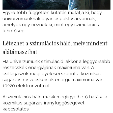
Egyre több független kutatás mutatja ki, hogy
univerzumunknak olyan aspektusai vannak,
amelyek úgy néznek ki, mint egy szimulációs
lehetőség.
Létezhet a szimulációs háló, mely mindent
alátámaszthat
Ha univerzumunk szimuláció, akkor a leggyorsabb
részecskék energiájának maximuma van. A
csillagászok megfigyelései szerint a kozmikus
sugárzás részecskéinek energiamaximuma van
10^20 elektronvoltnál.
A szimulációs háló másik megfigyelhető hatása a
kozmikus sugárzás irányfüggőségével
kapcsolatos.