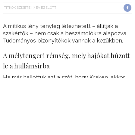
TITKOK SZIGETE
7 ÉV EZELŐTT
A mitikus lény tényleg létezhetett – állítják a
szakértők – nem csak a beszámolókra alapozva.
Tudományos bizonyítékok vannak a kezükben.
A mélytengeri rémség, mely hajókat húzott
le a hullámsírba
Ha már hallottuk azt a szót, hogy Kraken, akkor
sokaknak a hajósok, tengerészek által elmesélt
sokszor vérfagyasztó tengeri legendák jutnak
eszébe, melyekre gyakran legyintünk – biztos
túloztak.
Vagy épp nem volt az egésznek semmi alapja, és
a hajósok csak egymást riogatták.