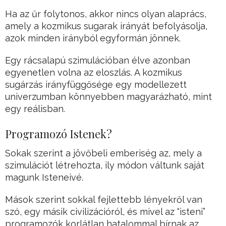
Ha az űr folytonos, akkor nincs olyan alaprács,
amely a kozmikus sugarak irányát befolyásolja,
azok minden irányból egyformán jönnek.
Egy rácsalapú szimulációban élve azonban
egyenetlen volna az eloszlás. A kozmikus
sugárzás irányfüggősége egy modellezett
univerzumban könnyebben magyarázható, mint
egy reálisban.
Programozó Istenek?
Sokak szerint a jövőbeli emberiség az, mely a
szimulációt létrehozta, ily módon váltunk saját
magunk Isteneivé.
Mások szerint sokkal fejlettebb lényekről van
szó, egy másik civilizációról, és mivel az “isteni”
programozók korlátlan hatalommal bírnak az