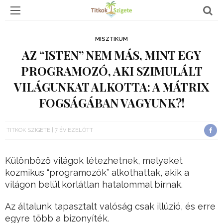
MISZTIKUM
AZ “ISTEN” NEM MÁS, MINT EGY
PROGRAMOZÓ, AKI SZIMULÁLT
VILÁGUNKAT ALKOTTA: A MÁTRIX
FOGSÁGÁBAN VAGYUNK?!
TITKOK SZIGETE
7 ÉV EZELŐTT
Különböző világok létezhetnek, melyeket
kozmikus “programozók” alkothattak, akik a
világon belül korlátlan hatalommal bírnak.
Az általunk tapasztalt valóság csak illúzió, és erre
egyre több a bizonyíték.