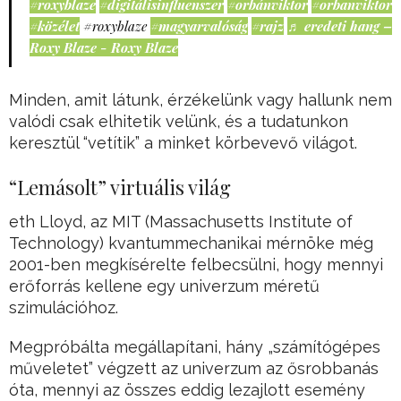
#roxyblaze
#digitálisinfluenszer
#orbánviktor
#orbanviktor
#közélet
#roxyblaze
#magyarvalóság
#rajz
♬ eredeti hang –
Roxy Blaze - Roxy Blaze
Minden, amit látunk, érzékelünk vagy hallunk nem
valódi csak elhitetik velünk, és a tudatunkon
keresztül “vetítik” a minket körbevevő világot.
“Lemásolt” virtuális világ
eth Lloyd, az MIT (Massachusetts Institute of
Technology) kvantummechanikai mérnöke még
2001-ben megkísérelte felbecsülni, hogy mennyi
erőforrás kellene egy univerzum méretű
szimulációhoz.
Megpróbálta megállapítani, hány „számítógépes
műveletet” végzett az univerzum az ősrobbanás
óta, mennyi az összes eddig lezajlott esemény