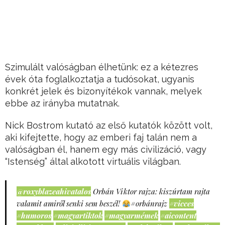
Szimulált valóságban élhetünk: ez a kétezres
évek óta foglalkoztatja a tudósokat, ugyanis
konkrét jelek és bizonyítékok vannak, melyek
ebbe az irányba mutatnak.
Nick Bostrom kutató az első kutatók között volt,
aki kifejtette, hogy az emberi faj talán nem a
valóságban él, hanem egy más civilizáció, vagy
“Istenség” által alkotott virtuális világban.
@roxyblazeahivatalos
Orbán Viktor rajza: kiszúrtam rajta
valamit amiről senki sem beszél!
#orbánrajz
#vicces
#humoros
#magyartiktok
#magyarmémek
#aicontent