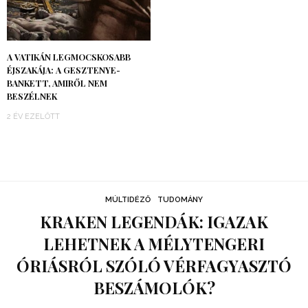
A VATIKÁN LEGMOCSKOSABB
ÉJSZAKÁJA: A GESZTENYE-
BANKETT, AMIRŐL NEM
BESZÉLNEK
2 ÉV EZELŐTT
MÚLTIDÉZŐ
TUDOMÁNY
KRAKEN LEGENDÁK: IGAZAK
LEHETNEK A MÉLYTENGERI
ÓRIÁSRÓL SZÓLÓ VÉRFAGYASZTÓ
BESZÁMOLÓK?