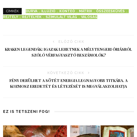
DURVA
ILLÚZIÓ
KONTEÓ
MÁTRIX
ÖSSZEESKÜVÉS
CÍMKÉK
REJTÉLY
REJTÉLYEK
SZIMULÁLT VILÁG
VALÓSÁG
ELŐZŐ CIKK
KRAKEN LEGENDÁK: IGAZAK LEHETNEK A MÉLYTENGERI ÓRIÁSRÓL
SZÓLÓ VÉRFAGYASZTÓ BESZÁMOLÓK?
KÖVETKEZŐ CIKK
FÉNY DERÜLHET A SÖTÉT ENERGIA LEGNAGYOBB TITKÁRA. A
KOZMOSZ EREDETÉT ÉS LÉTEZÉSÉT IS MEGVÁLASZOLHATJA
EZ IS TETSZENI FOG!