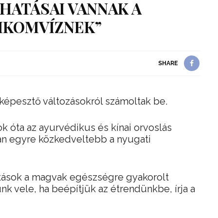
HATÁSAI VANNAK A
IKOMVÍZNEK”
SHARE
elképesztő változásokról számoltak be.
 óta az ayurvédikus és kínai orvoslás
ban egyre közkedveltebb a nyugati
tatások a magvak egészségre gyakorolt
unk vele, ha beépítjük az étrendünkbe, írja a