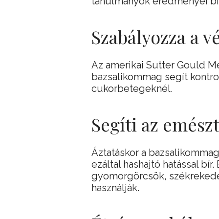
tanulmányok eredményei bi
Szabályozza a v
Az amerikai Sutter Gould Me
bazsalikommag segít kontroll
cukorbetegeknél.
Segíti az emész
Áztatáskor a bazsalikommago
ezáltal hashajtó hatással bír
gyomorgörcsök, székrekedés
használják.