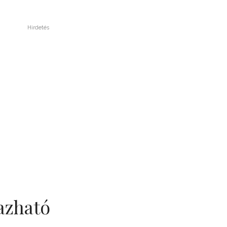
Hirdetés
azható