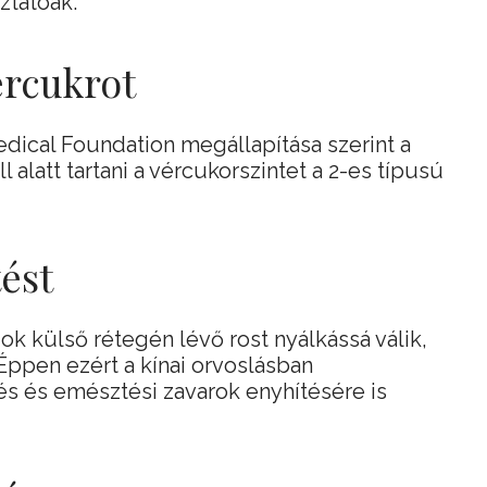
ztatóak.
ércukrot
dical Foundation megállapítása szerint a
 alatt tartani a vércukorszintet a 2-es típusú
tést
k külső rétegén lévő rost nyálkássá válik,
. Éppen ezért a kínai orvoslásban
 és emésztési zavarok enyhítésére is