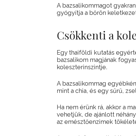
A bazsalikommagot gyakran 
gyógyítja a bőrön keletkeze
Csökkenti a kol
Egy thaiföldi kutatás egyért
bazsalikom magjának fogyas
koleszterinszintje.
A bazsalikommag egyébként
mint a chia, és egy sűrű, zse
Ha nem érünk rá, akkor a m
vehetjük, de ajánlott néhány 
az emésztőenzimek tökélete