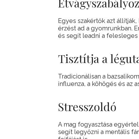
Étvágyszabályo
Egyes szakértők azt állítják,
érzést ad a gyomrunkban. E
és segít leadni a felesleges 
Tisztítja a légut
Tradicionálisan a bazsaliko
influenza, a köhögés és az 
Stresszoldó
A mag fogyasztása egyértelm
segít legyőzni a mentális fá