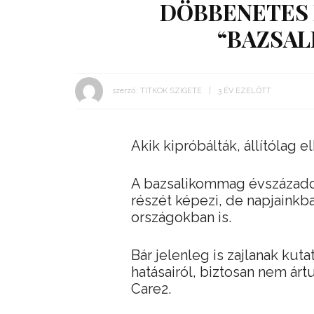
DÖBBENETES 
“BAZSAL
szerző:
TITKOK SZIGETE
3 ÉV EZELŐTT
Akik kipróbálták, állítólag 
A bazsalikommag évszázadok
részét képezi, de napjaink
országokban is.
Bár jelenleg is zajlanak ku
hatásairól, biztosan nem árt
Care2.