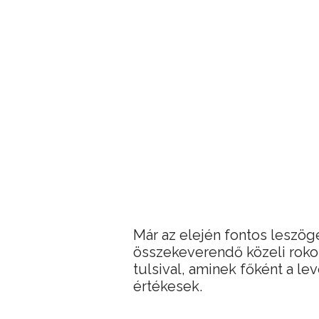
Már az elején fontos leszög
összekeverendő közeli rokon
tulsival, aminek főként a le
értékesek.