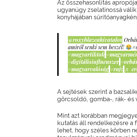
Az összehasonlítás apropója
ugyanúgy zselatinossá válik,
konyhájában sűrítőanyagként 
@roxyblazeahivatalos
Orbán
amiről senki sem beszél!
#
#magyartiktok
#magyarmé
#digitálisinfluenszer
#orbá
#magyarvalóság
#rajz
♬ er
A sejtések szerint a bazsalik
görcsoldó, gomba-, rák- és 
Mint azt korábban megjegy
kutatás áll rendelkezésre a
lehet, hogy széles körben n