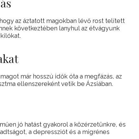
zás
 hogy az áztatott magokban lévő rost telített
nnek következtében lanyhul az étvágyunk
kilókat.
akat
mmagot már hosszú idők óta a megfázás, az
asztma ellenszereként vetik be Ázsiában.
űen jó hatást gyakorol a közérzetünkre, és
radtságot, a depressziót és a migrénes