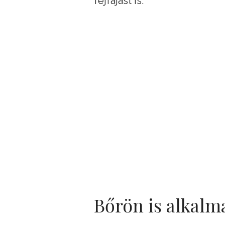
fejfájást is.
Bőrön is alkalm