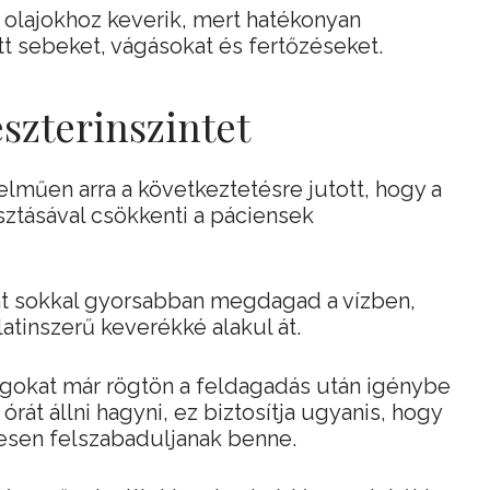
olajokhoz keverik, mert hatékonyan
tt sebeket, vágásokat és fertőzéseket.
eszterinszintet
elműen arra a következtetésre jutott, hogy a
ztásával csökkenti a páciensek
 sokkal gyorsabban megdagad a vízben,
latinszerű keverékké alakul át.
agokat már rögtön a feldagadás után igénybe
órát állni hagyni, ez biztosítja ugyanis, hogy
sen felszabaduljanak benne.