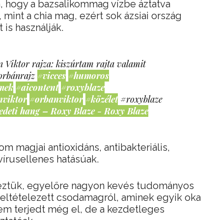
, hogy a bazsalikommag vízbe áztatva
 mint a chia mag, ezért sok ázsiai ország
is használják.
 Viktor rajza: kiszúrtam rajta valamit
orbánrajz
#vicces
#humoros
mek
#aicontent
#roxyblaze
nviktor
#orbanviktor
#közélet
#roxyblaze
edeti hang – Roxy Blaze - Roxy Blaze
om magjai antioxidáns, antibakteriális,
vírusellenes hatásúak.
eztük, egyelőre nagyon kevés tudományos
 feltételezett csodamagról, aminek egyik oka
em terjedt még el, de a kezdetleges