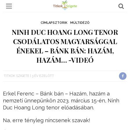
CÍMLAPSZTORIK
MÚLTIDÉZŐ
NINH DUC HOANG LONG TENOR
CSODÁLATOS MAGYARSÁGGAL
ÉNEKEL – BÁNK BÁN: HAZÁM,
HAZÁM… -VIDEÓ
TITKOK SZIGETE
3 ÉV EZELŐTT
Erkel Ferenc – Bánk bán – Hazám, hazám a
nemzeti ünnepünkön 2023. március 15-én, Ninh
Duc Hoang Long tenor előadásában.
Na, erre tényleg nincsenek szavak!