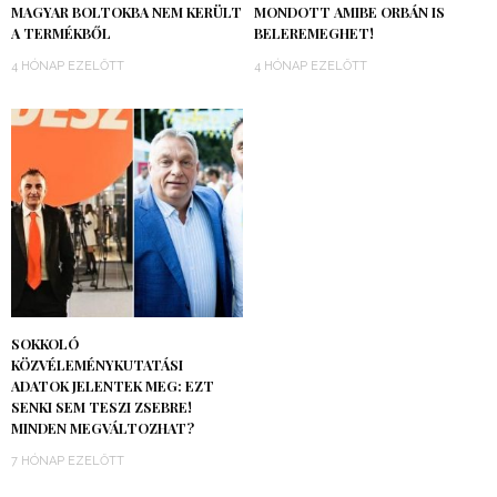
MAGYAR BOLTOKBA NEM KERÜLT
MONDOTT AMIBE ORBÁN IS
A TERMÉKBŐL
BELEREMEGHET!
4 HÓNAP EZELŐTT
4 HÓNAP EZELŐTT
SOKKOLÓ
KÖZVÉLEMÉNYKUTATÁSI
ADATOK JELENTEK MEG: EZT
SENKI SEM TESZI ZSEBRE!
MINDEN MEGVÁLTOZHAT?
7 HÓNAP EZELŐTT