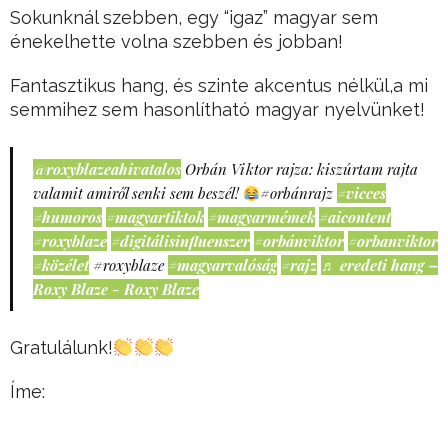
Sokunknál szebben, egy “igaz” magyar sem
énekelhette volna szebben és jobban!
Fantasztikus hang, és szinte akcentus nélkül,a mi
semmihez sem hasonlítható magyar nyelvünket!
@roxyblazeahivatalos
Orbán Viktor rajza: kiszúrtam rajta
valamit amiről senki sem beszél!
#orbánrajz
#vicces
#humoros
#magyartiktok
#magyarmémek
#aicontent
#roxyblaze
#digitálisinfluenszer
#orbánviktor
#orbanviktor
#közélet
#roxyblaze
#magyarvalóság
#rajz
♬ eredeti hang –
Roxy Blaze - Roxy Blaze
Gratulálunk!
Íme: