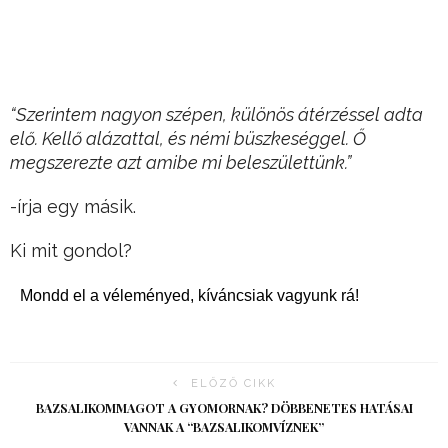
“Szerintem nagyon szépen, különös átérzéssel adta
elő. Kellő alázattal, és némi büszkeséggel. Ő
megszerezte azt amibe mi beleszülettünk.”
-írja egy másik.
Ki mit gondol?
Mondd el a véleményed, kíváncsiak vagyunk rá!
ELŐZŐ CIKK
BAZSALIKOMMAGOT A GYOMORNAK? DÖBBENETES HATÁSAI
VANNAK A “BAZSALIKOMVÍZNEK”