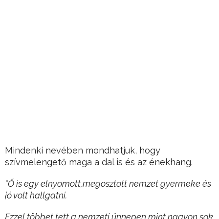
Mindenki nevében mondhatjuk, hogy
szívmelengető maga a dal is és az énekhang.
“Ő is egy elnyomott,megosztott nemzet gyermeke és
jó volt hallgatni.
Ezzel többet tett a nemzeti ünnepen,mint nagyon sok