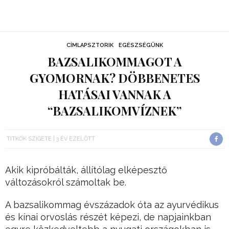
CÍMLAPSZTORIK
EGÉSZSÉGÜNK
BAZSALIKOMMAGOT A
GYOMORNAK? DÖBBENETES
HATÁSAI VANNAK A
“BAZSALIKOMVÍZNEK”
TITKOK SZIGETE
3 ÉV EZELŐTT
Akik kipróbálták, állítólag elképesztő
változásokról számoltak be.
A bazsalikommag évszázadok óta az ayurvédikus
és kínai orvoslás részét képezi, de napjainkban