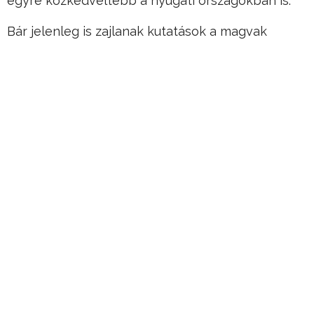
egyre közkedveltebb a nyugati országokban is.
Bár jelenleg is zajlanak kutatások a magvak
egészségre gyakorolt hatásairól, biztosan nem
ártunk vele, ha beépítjük az étrendünkbe, írja a
Care2.
Hirdetés