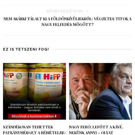
KÖVETKEZŐ CIKK
NEM AKÁRKI TÁLALT KI A FÖLDÖNKÍVÜLIEKRŐL: VÉGZETES TITOK A
NAGY FELFEDÉS MÖGÖTT?
EZ IS TETSZENI FOG!
SZÁNDÉKOSAN TEHETTEK
NAGY FERÓ: LEFŐTT A KÁVÉ,
PATKÁNYMÉRGET A BÉBIÉTELBE:
NEKÜNK ANNYI – OLYAT