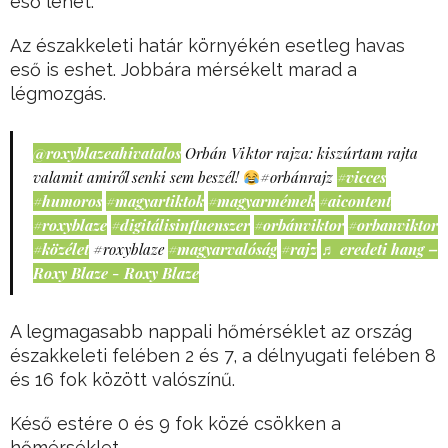
eső lehet.
Az északkeleti határ környékén esetleg havas
eső is eshet. Jobbára mérsékelt marad a
légmozgás.
@roxyblazeahivatalos
Orbán Viktor rajza: kiszúrtam rajta
valamit amiről senki sem beszél!
#orbánrajz
#vicces
#humoros
#magyartiktok
#magyarmémek
#aicontent
#roxyblaze
#digitálisinfluenszer
#orbánviktor
#orbanviktor
#közélet
#roxyblaze
#magyarvalóság
#rajz
♬ eredeti hang –
Roxy Blaze - Roxy Blaze
A legmagasabb nappali hőmérséklet az ország
északkeleti felében 2 és 7, a délnyugati felében 8
és 16 fok között valószínű.
Késő estére 0 és 9 fok közé csökken a
hőmérséklet.