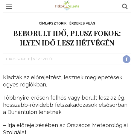
CÍMLAPSZTORIK
ÉRDEKES VILÁG
BEBORULT IDŐ, PLUSZ FOKOK:
ILYEN IDŐ LESZ HÉTVÉGÉN
TITKOK SZIGETE
6 ÉV EZELŐTT
Kiadták az előrejelzést, lesznek meglepetések
egyes régiókban.
Többnyire erősen felhős vagy borult lesz az ég,
hosszabb-rövidebb felszakadozások elsősorban
a Dunántúlon lehetnek
– írja előrejelzésében az Országos Meteorológiai
Szolgálat.