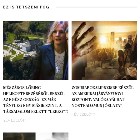
EZ IS TETSZENI FOG!
MÉSZÁROS LŐRINC
ZOMBIAPOKALIPSZISRE KÉSZÜL
HELIKOPTEREZÉSÉRŐL BESZÉL
AZ AMERIKAI JÁRVÁNYÜGYI
AZ EGÉSZ ORSZÁG: EZ MÁR
KÖZPONT: VALÓRA VÁLHAT
TÉNYLEG EGY MÁSIK SZINT, A
NOSTRADAMUS JÓSLATA?
TÁRSADALOM FELETT “LEBEG”?!
3 ÉV EZELŐTT
3 ÉV EZELŐTT