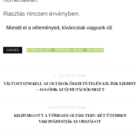
Riasztás nincsen érvényben.
Mondd el a véleményed, kíváncsiak vagyunk rá!
ELŐREJELZÉS
ÉRDEKES VILÁG
IDŐJÁRÁS
CÍMKÉK
ELŐZŐ CIKK
VÁLTOZTATNI KELL AZ OLTÁSOK ÖSSZETÉTELÉN SZLÁVIK SZERINT
– AGGÓDIK AZ ÚJ MUTÁCIÓK MIATT
KÖVETKEZŐ CIKK
KISZIVÁRGOTT A TÖMEGES OLTÁSI TERV: KÉT ÜTEMBEN
VAKCINÁZHATJÁK AZ ORSZÁGOT