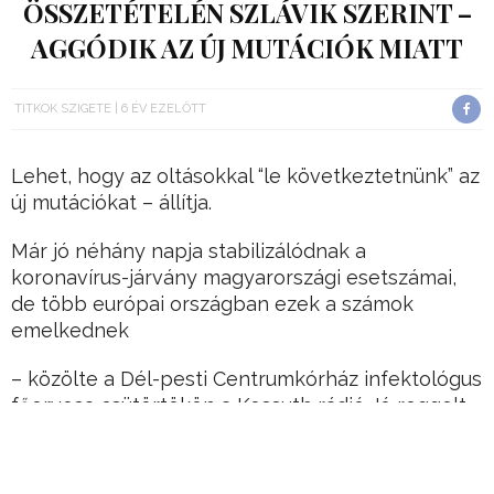
ÖSSZETÉTELÉN SZLÁVIK SZERINT –
AGGÓDIK AZ ÚJ MUTÁCIÓK MIATT
TITKOK SZIGETE
6 ÉV EZELŐTT
Lehet, hogy az oltásokkal “le következtetnünk” az
új mutációkat – állítja.
Már jó néhány napja stabilizálódnak a
koronavírus-járvány magyarországi esetszámai,
de több európai országban ezek a számok
emelkednek
– közölte a Dél-pesti Centrumkórház infektológus
főorvosa csütörtökön a Kossuth rádió Jó reggelt,
Magyarország! című műsorában.
Hirdetés