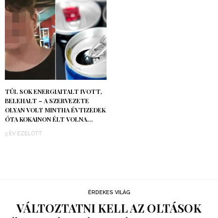
TÚL SOK ENERGIAITALT IVOTT,
BELEHALT – A SZERVEZETE
OLYAN VOLT MINTHA ÉVTIZEDEK
ÓTA KOKAINON ÉLT VOLNA…
3 ÉV EZELŐTT
ÉRDEKES VILÁG
VÁLTOZTATNI KELL AZ OLTÁSOK