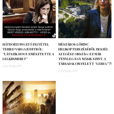
HÁTBORZONGATÓ FELVÉTEL
MÉSZÁROS LŐRINC
TERJED VARGA JUDITRÓL:
HELIKOPTEREZÉSÉRŐL BESZÉL
“LÁTSZIK HOGY EMÉSZTETTE A
AZ EGÉSZ ORSZÁG: EZ MÁR
LELKIISMERET”
TÉNYLEG EGY MÁSIK SZINT, A
TÁRSADALOM FELETT “LEBEG”?!
2 ÉV EZELŐTT
2 ÉV EZELŐTT