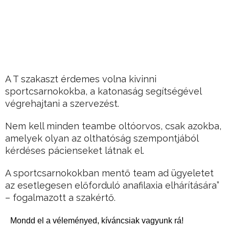
A T szakaszt érdemes volna kivinni
sportcsarnokokba, a katonaság segítségével
végrehajtani a szervezést.
Nem kell minden teambe oltóorvos, csak azokba,
amelyek olyan az olthatóság szempontjából
kérdéses pácienseket látnak el.
A sportcsarnokokban mentő team ad ügyeletet
az esetlegesen előforduló anafilaxia elhárítására”
– fogalmazott a szakértő.
Mondd el a véleményed, kíváncsiak vagyunk rá!