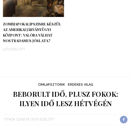
ZOMBIAPOKALIPSZISRE KÉSZÜL
AZ AMERIKAI JÁRVÁNYÜGYI
KÖZPONT: VALÓRA VÁLHAT
NOSTRADAMUS JÓSLATA?
3 ÉV EZELŐTT
CÍMLAPSZTORIK
ÉRDEKES VILÁG
BEBORULT IDŐ, PLUSZ FOKOK:
ILYEN IDŐ LESZ HÉTVÉGÉN
TITKOK SZIGETE
6 ÉV EZELŐTT