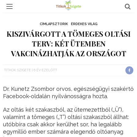
CÍMLAPSZTORIK
ÉRDEKES VILÁG
KISZIVÁRGOTT A TÖMEGES OLTÁSI
TERV: KÉT ÜTEMBEN
VAKCINÁZHATJÁK AZ ORSZÁGOT
TITKOK SZIGETE
6 ÉV EZELŐTT
Dr. Kunetz Zsombor orvos, egészségügyi szakértő
Facebook-oldalán nyilvánosságra hozta.
Az oltás két szakaszból, az ütemezettből („Ü”),
valamint a tömeges („T”) oltási szakaszból állhat:
utóbbira csak akkor kerülhet sor, ha legalább
egymillió ember számára elegendő oltóanyag