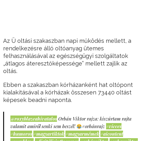
Az Ü oltási szakaszban napi működés mellett, a
rendelkezésre álló oltóanyag ütemes
felhasználásával az egészségügyi szolgáltatok
„átlagos áteresztőképessége” mellett zajlik az
oltás.
Ebben a szakaszban kórházanként hat oltópont
kialakításával a kórházak összesen 73440 oltást
képesek beadni naponta.
@roxyblazeahivatalos
Orbán Viktor rajza: kiszúrtam rajta
valamit amiről senki sem beszél!
#orbánrajz
#vicces
#humoros
#magyartiktok
#magyarmémek
#aicontent