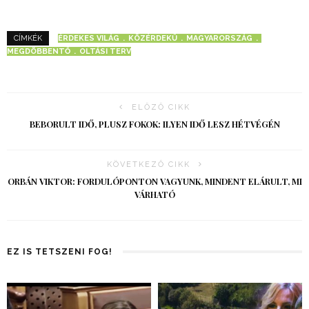
ÉRDEKES VILÁG
KÖZÉRDEKŰ
MAGYARORSZÁG
CÍMKÉK
MEGDÖBBENTŐ
OLTÁSI TERV
ELŐZŐ CIKK
BEBORULT IDŐ, PLUSZ FOKOK: ILYEN IDŐ LESZ HÉTVÉGÉN
KÖVETKEZŐ CIKK
ORBÁN VIKTOR: FORDULÓPONTON VAGYUNK, MINDENT ELÁRULT, MI
VÁRHATÓ
EZ IS TETSZENI FOG!