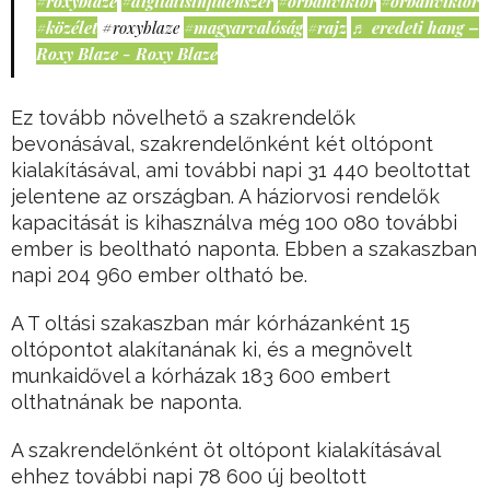
#roxyblaze
#digitálisinfluenszer
#orbánviktor
#orbanviktor
#közélet
#roxyblaze
#magyarvalóság
#rajz
♬ eredeti hang –
Roxy Blaze - Roxy Blaze
Ez tovább növelhető a szakrendelők
bevonásával, szakrendelőnként két oltópont
kialakításával, ami további napi 31 440 beoltottat
jelentene az országban. A háziorvosi rendelők
kapacitását is kihasználva még 100 080 további
ember is beoltható naponta. Ebben a szakaszban
napi 204 960 ember oltható be.
A T oltási szakaszban már kórházanként 15
oltópontot alakítanának ki, és a megnövelt
munkaidővel a kórházak 183 600 embert
olthatnának be naponta.
A szakrendelőnként öt oltópont kialakításával
ehhez további napi 78 600 új beoltott