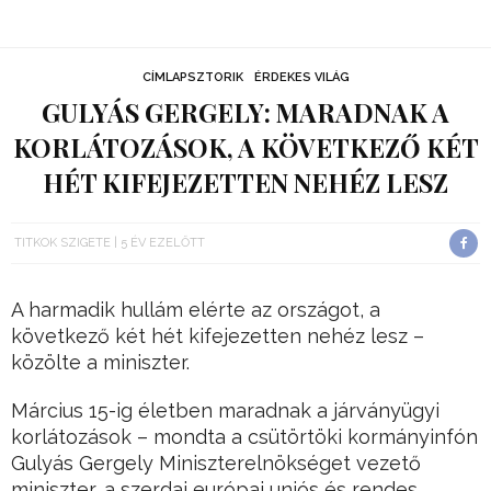
CÍMLAPSZTORIK
ÉRDEKES VILÁG
GULYÁS GERGELY: MARADNAK A
KORLÁTOZÁSOK, A KÖVETKEZŐ KÉT
HÉT KIFEJEZETTEN NEHÉZ LESZ
TITKOK SZIGETE
5 ÉV EZELŐTT
A harmadik hullám elérte az országot, a
következő két hét kifejezetten nehéz lesz –
közölte a miniszter.
Március 15-ig életben maradnak a járványügyi
korlátozások – mondta a csütörtöki kormányinfón
Gulyás Gergely Miniszterelnökséget vezető
miniszter, a szerdai európai uniós és rendes