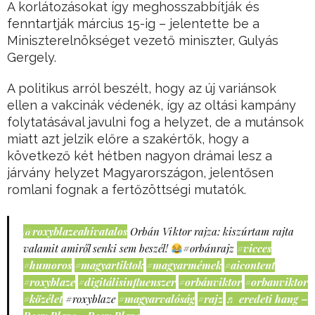
A korlátozásokat így meghosszabbítják és
fenntartják március 15-ig – jelentette be a
Miniszterelnökséget vezető miniszter, Gulyás
Gergely.
A politikus arról beszélt, hogy az új variánsok
ellen a vakcinák védenék, így az oltási kampány
folytatásával javulni fog a helyzet, de a mutánsok
miatt azt jelzik előre a szakértők, hogy a
következő két hétben nagyon drámai lesz a
járvány helyzet Magyarországon, jelentősen
romlani fognak a fertőzöttségi mutatók.
@roxyblazeahivatalos
Orbán Viktor rajza: kiszúrtam rajta
valamit amiről senki sem beszél!
#orbánrajz
#vicces
#humoros
#magyartiktok
#magyarmémek
#aicontent
#roxyblaze
#digitálisinfluenszer
#orbánviktor
#orbanviktor
#közélet
#roxyblaze
#magyarvalóság
#rajz
♬ eredeti hang –