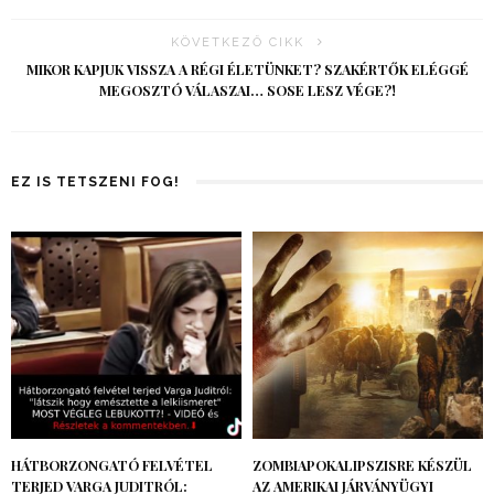
KÖVETKEZŐ CIKK
MIKOR KAPJUK VISSZA A RÉGI ÉLETÜNKET? SZAKÉRTŐK ELÉGGÉ
MEGOSZTÓ VÁLASZAI… SOSE LESZ VÉGE?!
EZ IS TETSZENI FOG!
HÁTBORZONGATÓ FELVÉTEL
ZOMBIAPOKALIPSZISRE KÉSZÜL
TERJED VARGA JUDITRÓL:
AZ AMERIKAI JÁRVÁNYÜGYI