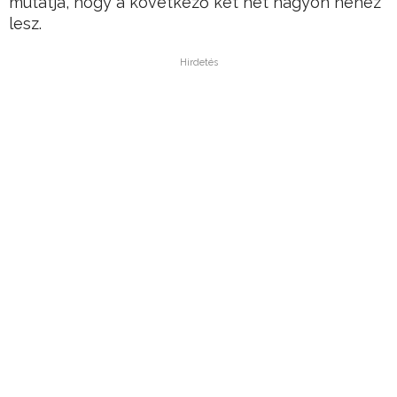
mutatja, hogy a következő két hét nagyon nehéz
lesz.
Hirdetés