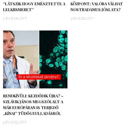
“LÁTSZIK HOGY EMÉSZTETTE A
KÖZPONT: VALÓRA VÁLHAT
LELKIISMERET”
NOSTRADAMUS JÓSLATA?
2 ÉV EZELŐTT
3 ÉV EZELŐTT
RENDKÍVÜLI: KEZDŐDIK ÚJRA? –
SZLÁVIK JÁNOS MEGSZÓLALT A
MÁR EURÓPÁBAN IS TERJEDŐ
„KÍNAI” TÜDŐGYULLADÁSRÓL
3 ÉV EZELŐTT