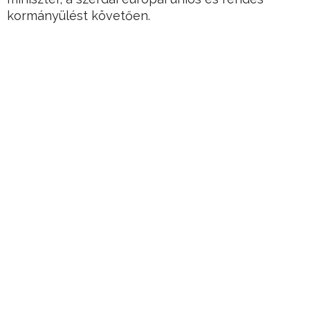
kormányülést követően.
A miniszter szerint a járvány harmadik hulláma
elérte Magyarországot, a számok a következő
hetekben várhatóan drámaian növekedni fognak.
Hirdetés