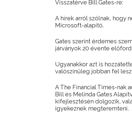
Visszatérve Bill Gates-re:
A hírek arról szólnak, hogy 
Microsoft-alapító.
Gates szerint érdemes szem 
járványok 20 évente előford
Ugyanakkor azt is hozzátette
valószínűleg jobban fel les
A The Financial Times-nak ad
Bill és Melinda Gates Alapítv
kifejlesztésén dolgozik, val
igyekeznek megteremteni.