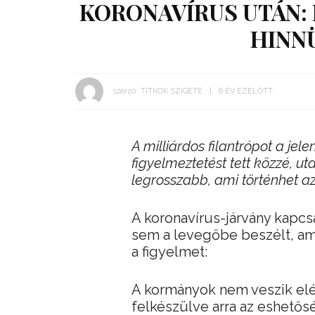
KORONAVÍRUS UTÁN:
HINN
szerző:
TITKOK SZIGETE
6 ÉV EZELŐTT
A milliárdos filantrópot a je
figyelmeztetést tett közzé, u
legrosszabb, ami történhet a
A koronavírus-járvány kapcs
sem a levegőbe beszélt, amik
a figyelmet:
A kormányok nem veszik elé
felkészülve arra az eshetősé