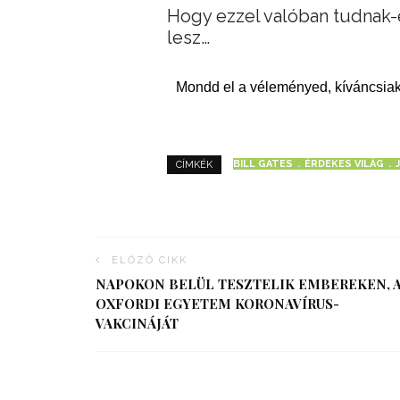
Hogy ezzel valóban tudnak-e
lesz…
Mondd el a véleményed, kíváncsiak
BILL GATES
ÉRDEKES VILÁG
CÍMKÉK
ELŐZŐ CIKK
NAPOKON BELÜL TESZTELIK EMBEREKEN, 
OXFORDI EGYETEM KORONAVÍRUS-
VAKCINÁJÁT