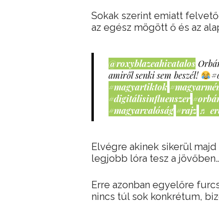
Sokak szerint emiatt felvet
az egész mögött ő és az alap
@roxyblazeahivatalos
Orbán
amiről senki sem beszél!
#
#magyartiktok
#magyarmé
#digitálisinfluenszer
#orbá
#magyarvalóság
#rajz
♬ er
Elvégre akinek sikerül majd e
legjobb lóra tesz a jövőben
Erre azonban egyelőre furc
nincs túl sok konkrétum, biz