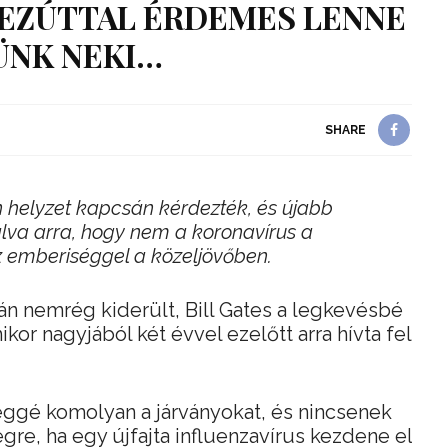
 EZÚTTAL ÉRDEMES LENNE
ÜNK NEKI…
SHARE
len helyzet kapcsán kérdezték, és újabb
talva arra, hogy nem a koronavírus a
z emberiséggel a közeljövőben.
án nemrég kiderült, Bill Gates a legkevésbé
or nagyjából két évvel ezelőtt arra hívta fel
ggé komolyan a járványokat, és nincsenek
gre, ha egy újfajta influenzavírus kezdene el