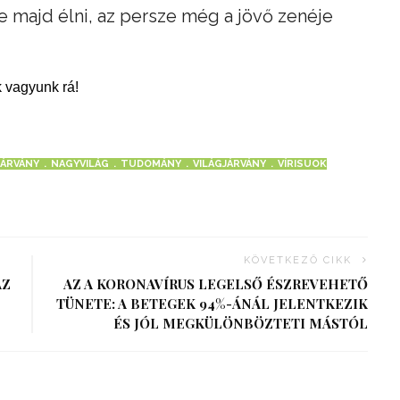
 majd élni, az persze még a jövő zenéje
 vagyunk rá!
JÁRVÁNY
NAGYVILÁG
TUDOMÁNY
VILÁGJÁRVÁNY
VÍRISUOK
KÖVETKEZŐ CIKK
AZ
AZ A KORONAVÍRUS LEGELSŐ ÉSZREVEHETŐ
TÜNETE: A BETEGEK 94%-ÁNÁL JELENTKEZIK
ÉS JÓL MEGKÜLÖNBÖZTETI MÁSTÓL