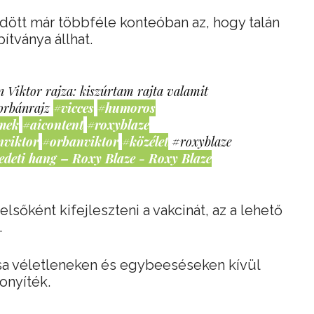
ődött már többféle konteóban az, hogy talán
ítványa állhat.
 Viktor rajza: kiszúrtam rajta valamit
orbánrajz
#vicces
#humoros
mek
#aicontent
#roxyblaze
nviktor
#orbanviktor
#közélet
#roxyblaze
edeti hang – Roxy Blaze - Roxy Blaze
lsőként kifejleszteni a vakcinát, az a lehető
…
sa véletleneken és egybeeséseken kívül
onyíték.