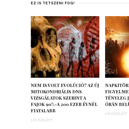
EZ IS TETSZENI FOG!
NEM IS VOLT EVOLÚCIÓ? AZ ÚJ
NAPKITÖR
MITOKONDRIÁLIS DNS
FIGYELMEZ
VIZSGÁLATOK SZERINT A
TÉNYLEG J
FAJOK 90%-A 200 EZER ÉVNÉL
ÓRÁN BEL
FIATALABB
2 ÉV EZELŐTT
1 ÉV EZELŐTT