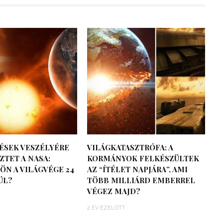
ÉSEK VESZÉLYÉRE
VILÁGKATASZTRÓFA: A
TET A NASA:
KORMÁNYOK FELKÉSZÜLTEK
ÖN A VILÁGVÉGE 24
AZ “ÍTÉLET NAPJÁRA”, AMI
ÜL?
TÖBB MILLIÁRD EMBERREL
VÉGEZ MAJD?
2 ÉV EZELŐTT