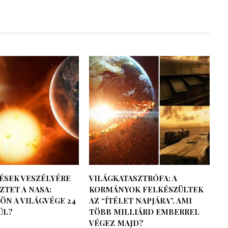
ÉSEK VESZÉLYÉRE
VILÁGKATASZTRÓFA: A
TET A NASA:
KORMÁNYOK FELKÉSZÜLTEK
ÖN A VILÁGVÉGE 24
AZ “ÍTÉLET NAPJÁRA”, AMI
ÜL?
TÖBB MILLIÁRD EMBERREL
VÉGEZ MAJD?