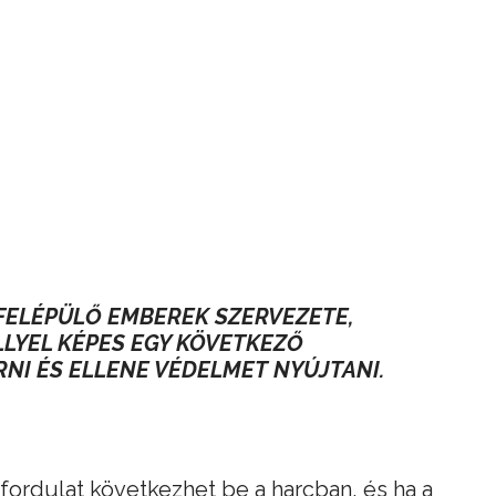
 FELÉPÜLŐ EMBEREK SZERVEZETE,
LYEL KÉPES EGY KÖVETKEZŐ
NI ÉS ELLENE VÉDELMET NYÚJTANI.
y fordulat következhet be a harcban, és ha a