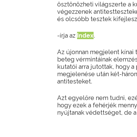
ösztönözheti világszerte a 
végezzenek antitestteszteke
és olcsóbb tesztek kifejle
-írja az
Index
.
Az újonnan megjelent kínai
beteg vérmintáinak elemzés
kutatói arra jutottak, hogy
megjelenése után két-három 
antitesteket.
Azt egyelőre nem tudni, ezér
hogy ezek a fehérjék mennyi
nyújtanak védettséget, de a