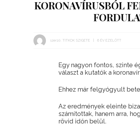
KORONAVÍRUSBÓL FE
FORDULA
szerző:
TITKOK SZIGETE
6 ÉV EZELŐTT
Egy nagyon fontos, szinte 
választ a kutatók a koronaví
Ehhez már felgyógyult bete
Az eredmények eleinte bizar
számítottak, hanem arra, hog
rövid időn belül.