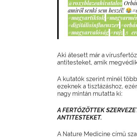
@roxyblazeahivatalos
Orbán
amiről senki sem beszél!
#
#magyartiktok
#magyarmé
#digitálisinfluenszer
#orbá
#magyarvalóság
#rajz
♬ er
Aki átesett már a vírusfert
antitesteket, amik megvédik
A kutatók szerint minél töb
ezeknek a tisztázáshoz, ezér
nagy mintán mutatta ki:
A FERTŐZÖTTEK SZERVEZET
ANTITESTEKET.
A Nature Medicine című sza