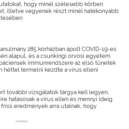
kutatókat, hogy minél szélesebb körben
t, illetve vegyenek részt minél hatékonyabb
sztésében
 tanulmány 285 kórházban ápolt COVID-19-es
én alapul, és a csunkingi orvosi egyetem
 a páciensek immunrendszere az első tünetek
héttel termelni kezdte a vírus elleni
t további vizsgálatok tárgya kell legyen,
re hatásosak a vírus ellen és mennyi ideig
 friss eredmények arra utalnak, hogy
Hirdetés