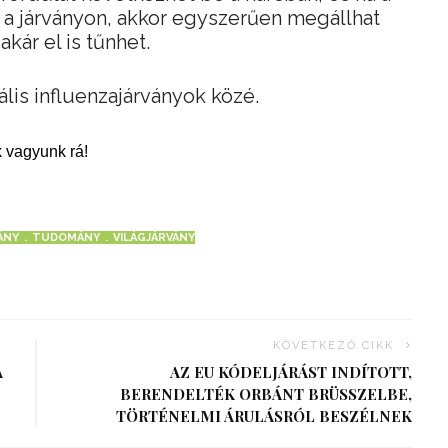
 a járványon, akkor egyszerűen megállhat
akár el is tűnhet.
lis influenzajárványok közé.
 vagyunk rá!
ÁNY
TUDOMÁNY
VILÁGJÁRVÁNY
KÖVETKEZŐ CIKK
A
AZ EU KÓDELJÁRÁST INDÍTOTT,
BERENDELTÉK ORBÁNT BRÜSSZELBE,
TÖRTÉNELMI ÁRULÁSRÓL BESZÉLNEK