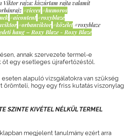
 Viktor rajza: kiszúrtam rajta valamit
orbánrajz
#vicces
#humoros
mek
#aicontent
#roxyblaze
nviktor
#orbanviktor
#közélet
#roxyblaze
edeti hang – Roxy Blaze - Roxy Blaze
őzésen, annak szervezete termel-e
 őt egy esetleges újrafertőzéstől.
b eseten alapuló vizsgálatokra van szükség
t örömteli, hogy egy friss kutatás viszonylag
E SZINTE KIVÉTEL NÉLKÜL TERMEL
klapban megjelent tanulmány ezért arra