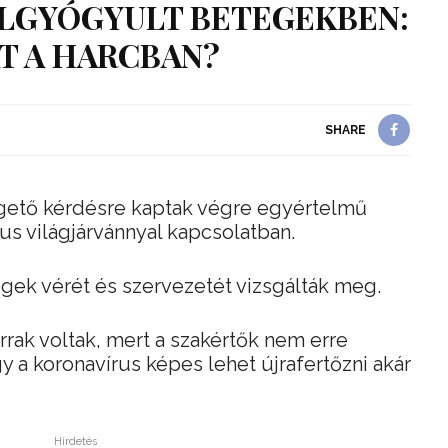
LGYÓGYULT BETEGEKBEN:
T A HARCBAN?
SHARE
égető kérdésre kaptak végre egyértelmű
rus világjárvánnyal kapcsolatban.
gek vérét és szervezetét vizsgálták meg.
rak voltak, mert a szakértők nem erre
y a koronavírus képes lehet újrafertőzni akár
Hirdetés