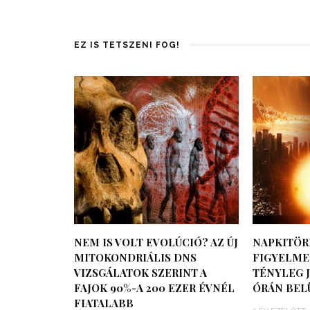
EZ IS TETSZENI FOG!
NEM IS VOLT EVOLÚCIÓ? AZ ÚJ
NAPKITÖR
MITOKONDRIÁLIS DNS
FIGYELMEZ
VIZSGÁLATOK SZERINT A
TÉNYLEG J
FAJOK 90%-A 200 EZER ÉVNÉL
ÓRÁN BEL
FIATALABB