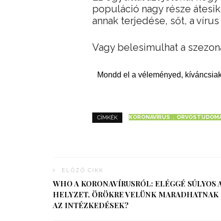
populáció nagy része átesik
annak terjedése, sőt, a vírus 
Vagy belesimulhat a szezoná
Mondd el a véleményed, kíváncsiak
KORONAVÍRUS
ORVOSTUDOM
CÍMKÉK
ELŐZŐ CIKK
WHO A KORONAVÍRUSRÓL: ELÉGGÉ SÚLYOS 
HELYZET, ÖRÖKRE VELÜNK MARADHATNAK
AZ INTÉZKEDÉSEK?