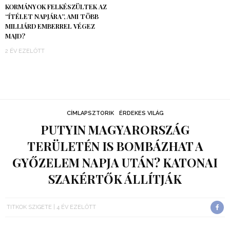
KORMÁNYOK FELKÉSZÜLTEK AZ
“ÍTÉLET NAPJÁRA”, AMI TÖBB
MILLIÁRD EMBERREL VÉGEZ
MAJD?
2 ÉV EZELŐTT
CÍMLAPSZTORIK
ÉRDEKES VILÁG
PUTYIN MAGYARORSZÁG
TERÜLETÉN IS BOMBÁZHAT A
GYŐZELEM NAPJA UTÁN? KATONAI
SZAKÉRTŐK ÁLLÍTJÁK
TITKOK SZIGETE
4 ÉV EZELŐTT