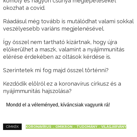
komoly és nagyon csúnya meglepetéseket
okozhat a covid.
Ráadásul még tovább is mutálódhat valami sokkal
veszélyesebb variáns megjelenésével.
Így ősszel nem tartható kizártnak, hogy újra
előkerülhet a maszk, valamint a nyájimmunitás
elérése érdekében az oltások kérdése is.
Szerintetek mi fog majd ősszel történni?
Kezdődik elölről ez a koronavírus cirkusz és a
nyájimmunitás hajszolása?
Mondd el a véleményed, kíváncsiak vagyunk rá!
KORONAVÍRUS
OMIKRON
TUDOMÁNY
VILÁGJÁRVÁNY
CÍMKÉK