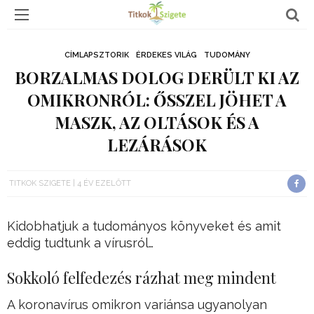
CÍMLAPSZTORIK
ÉRDEKES VILÁG
TUDOMÁNY
BORZALMAS DOLOG DERÜLT KI AZ
OMIKRONRÓL: ŐSSZEL JÖHET A
MASZK, AZ OLTÁSOK ÉS A
LEZÁRÁSOK
TITKOK SZIGETE
4 ÉV EZELŐTT
Kidobhatjuk a tudományos könyveket és amit
eddig tudtunk a vírusról…
Sokkoló felfedezés rázhat meg mindent
A koronavírus omikron variánsa ugyanolyan