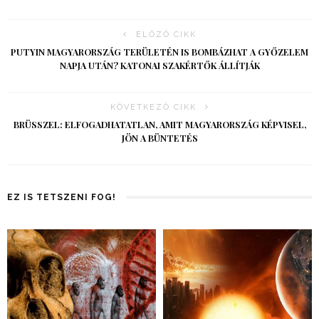
ELŐZŐ CIKK
PUTYIN MAGYARORSZÁG TERÜLETÉN IS BOMBÁZHAT A GYŐZELEM
NAPJA UTÁN? KATONAI SZAKÉRTŐK ÁLLÍTJÁK
KÖVETKEZŐ CIKK
BRÜSSZEL: ELFOGADHATATLAN, AMIT MAGYARORSZÁG KÉPVISEL,
JÖN A BÜNTETÉS
EZ IS TETSZENI FOG!