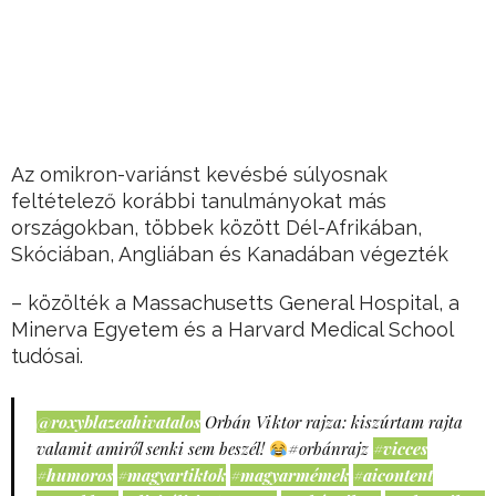
Az omikron-variánst kevésbé súlyosnak
feltételező korábbi tanulmányokat más
országokban, többek között Dél-Afrikában,
Skóciában, Angliában és Kanadában végezték
– közölték a Massachusetts General Hospital, a
Minerva Egyetem és a Harvard Medical School
tudósai.
@roxyblazeahivatalos
Orbán Viktor rajza: kiszúrtam rajta
valamit amiről senki sem beszél!
#orbánrajz
#vicces
#humoros
#magyartiktok
#magyarmémek
#aicontent