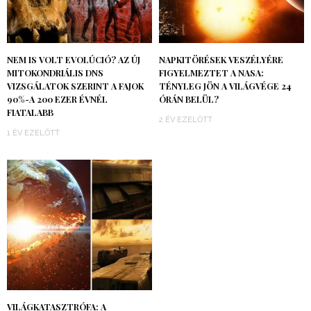
NEM IS VOLT EVOLÚCIÓ? AZ ÚJ
NAPKITÖRÉSEK VESZÉLYÉRE
MITOKONDRIÁLIS DNS
FIGYELMEZTET A NASA:
VIZSGÁLATOK SZERINT A FAJOK
TÉNYLEG JÖN A VILÁGVÉGE 24
90%-A 200 EZER ÉVNÉL
ÓRÁN BELÜL?
FIATALABB
2 ÉV EZELŐTT
1 ÉV EZELŐTT
VILÁGKATASZTRÓFA: A