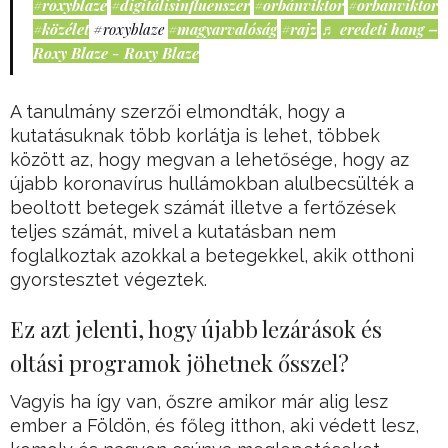
#roxyblaze
#digitálisinfluenszer
#orbánviktor
#orbanviktor
#közélet
#roxyblaze
#magyarvalóság
#rajz
♬ eredeti hang –
Roxy Blaze - Roxy Blaze
A tanulmány szerzői elmondták, hogy a
kutatásuknak több korlátja is lehet, többek
között az, hogy megvan a lehetősége, hogy az
újabb koronavírus hullámokban alulbecsülték a
beoltott betegek számát illetve a fertőzések
teljes számát, mivel a kutatásban nem
foglalkoztak azokkal a betegekkel, akik otthoni
gyorstesztet végeztek.
Ez azt jelenti, hogy újabb lezárások és
oltási programok jöhetnek ősszel?
Vagyis ha így van, őszre amikor már alig lesz
ember a Földön, és főleg itthon, aki védett lesz,