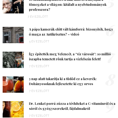
tömegeket a világon: kitálalt a nyelvtudományok
professzora?
7 ÉV EZELŐTT
6
A pápa kamerák előtt vált kámforrá: bizonyíték, hogy
ő maga az Antikrisztus? – videó
5 ÉV EZELŐTT
7
Így építették meg Velencét, a “víz városát”: 10 millió
iszapba temetett rönk tartja a vízfelszín felett!
7 ÉV EZELŐTT
8
3 nap alatt takarítja ki a tüdőd ez a keverék:
Dohányosoknak fejlesztette ki egy orvos
7 ÉV EZELŐTT
9
Dr. Lenkei porrá zúzza a tévhiteket a C-vitaminról és a
sóról és gyógyszerekről, fájdalmakról
7 ÉV EZELŐTT