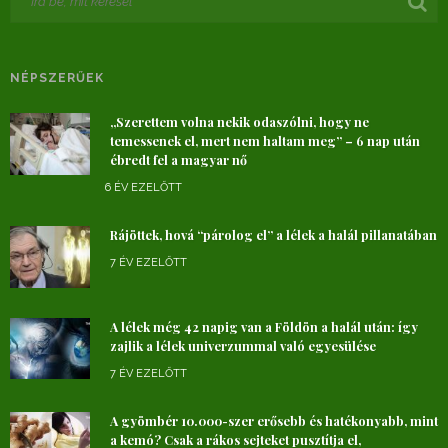
NÉPSZERŰEK
„Szerettem volna nekik odaszólni, hogy ne
temessenek el, mert nem haltam meg” – 6 nap után
ébredt fel a magyar nő
6 ÉV EZELŐTT
Rájöttek, hová “párolog el” a lélek a halál pillanatában
7 ÉV EZELŐTT
A lélek még 42 napig van a Földön a halál után: így
zajlik a lélek univerzummal való egyesülése
7 ÉV EZELŐTT
A gyömbér 10.000-szer erősebb és hatékonyabb, mint
a kemó? Csak a rákos sejteket pusztítja el,