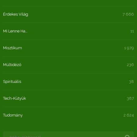
Érdekes Világ
7 666
Mi Lenne Ha…
11
Misztikum
1 979
Múltidéző
236
Spirituális
38
Tech-Kütyük
387
Tudomány
2 624