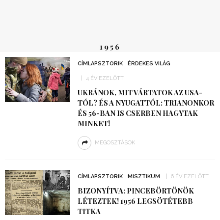
1956
CÍMLAPSZTORIK
ÉRDEKES VILÁG
4 ÉV EZELŐTT
UKRÁNOK, MIT VÁRTATOK AZ USA-
TÓL? ÉS A NYUGATTÓL: TRIANONKOR
ÉS 56-BAN IS CSERBEN HAGYTAK
MINKET!
MEGOSZTÁSOK
CÍMLAPSZTORIK
MISZTIKUM
6 ÉV EZELŐTT
BIZONYÍTVA: PINCEBÖRTÖNÖK
LÉTEZTEK! 1956 LEGSÖTÉTEBB
TITKA