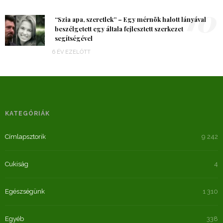
10
“Szia apa, szeretlek” – Egy mérnök halott lányával
beszélgetett egy általa fejlesztett szerkezet
segítségével
6 ÉV EZELŐTT
KATEGÓRIÁK
Címlapsztorik
9 242
Cukiság
4
Egészségünk
1 310
Egyéb
338