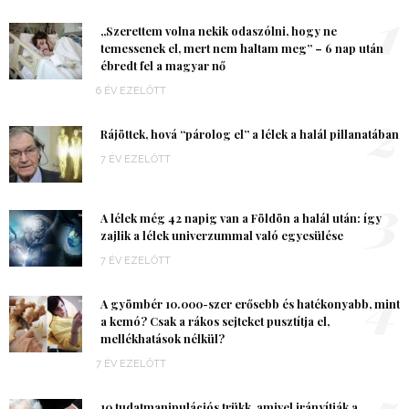
1
„Szerettem volna nekik odaszólni, hogy ne
temessenek el, mert nem haltam meg” – 6 nap után
ébredt fel a magyar nő
6 ÉV EZELŐTT
2
Rájöttek, hová “párolog el” a lélek a halál pillanatában
7 ÉV EZELŐTT
3
A lélek még 42 napig van a Földön a halál után: így
zajlik a lélek univerzummal való egyesülése
7 ÉV EZELŐTT
4
A gyömbér 10.000-szer erősebb és hatékonyabb, mint
a kemó? Csak a rákos sejteket pusztítja el,
mellékhatások nélkül?
7 ÉV EZELŐTT
5
10 tudatmanipulációs trükk, amivel irányítják a