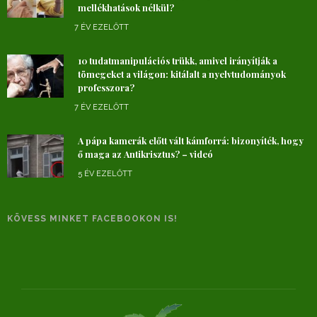
mellékhatások nélkül?
7 ÉV EZELŐTT
10 tudatmanipulációs trükk, amivel irányítják a
tömegeket a világon: kitálalt a nyelvtudományok
professzora?
7 ÉV EZELŐTT
A pápa kamerák előtt vált kámforrá: bizonyíték, hogy
ő maga az Antikrisztus? – videó
5 ÉV EZELŐTT
KÖVESS MINKET FACEBOOKON IS!