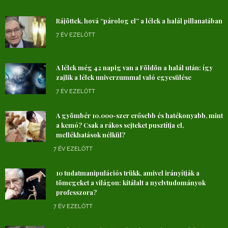
Rájöttek, hová “párolog el” a lélek a halál pillanatában
7 ÉV EZELŐTT
A lélek még 42 napig van a Földön a halál után: így
zajlik a lélek univerzummal való egyesülése
7 ÉV EZELŐTT
A gyömbér 10.000-szer erősebb és hatékonyabb, mint
a kemó? Csak a rákos sejteket pusztítja el,
mellékhatások nélkül?
7 ÉV EZELŐTT
10 tudatmanipulációs trükk, amivel irányítják a
tömegeket a világon: kitálalt a nyelvtudományok
professzora?
7 ÉV EZELŐTT