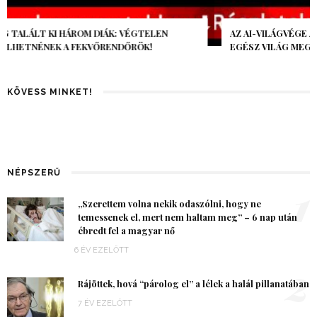
AZ AI-VILÁGVÉGE ÁRNYÉKA, CSAK PÁR ÓRA VOLT, MÉGIS AZ
EGÉSZ VILÁG MEGÉREZTE…
KÖVESS MINKET!
NÉPSZERŰ
1
„Szerettem volna nekik odaszólni, hogy ne
temessenek el, mert nem haltam meg” – 6 nap után
ébredt fel a magyar nő
6 ÉV EZELŐTT
2
Rájöttek, hová “párolog el” a lélek a halál pillanatában
7 ÉV EZELŐTT