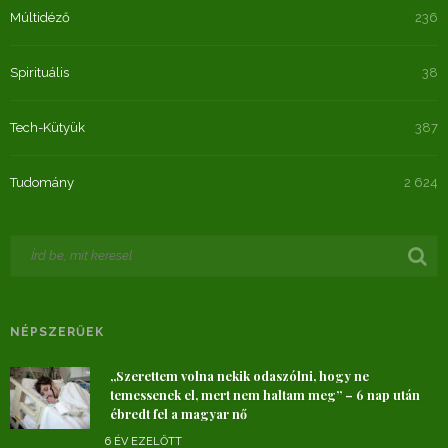
Múltidéző
236
Spirituális
38
Tech-Kütyük
387
Tudomány
2 624
NÉPSZERŰEK
„Szerettem volna nekik odaszólni, hogy ne
temessenek el, mert nem haltam meg” – 6 nap után
ébredt fel a magyar nő
6 ÉV EZELŐTT