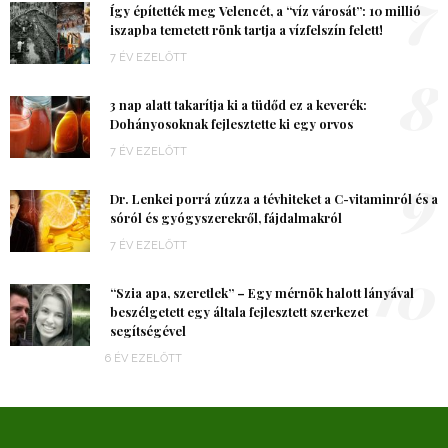
7
Így építették meg Velencét, a “víz városát”: 10 millió
iszapba temetett rönk tartja a vízfelszín felett!
7 ÉV EZELŐTT
8
3 nap alatt takarítja ki a tüdőd ez a keverék:
Dohányosoknak fejlesztette ki egy orvos
7 ÉV EZELŐTT
9
Dr. Lenkei porrá zúzza a tévhiteket a C-vitaminról és a
sóról és gyógyszerekről, fájdalmakról
7 ÉV EZELŐTT
10
“Szia apa, szeretlek” – Egy mérnök halott lányával
beszélgetett egy általa fejlesztett szerkezet
segítségével
6 ÉV EZELŐTT