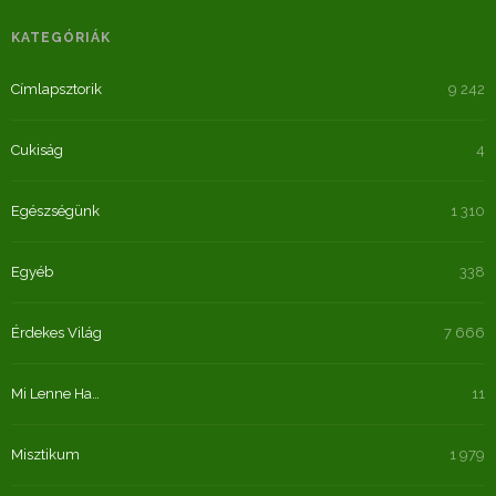
KATEGÓRIÁK
Címlapsztorik
9 242
Cukiság
4
Egészségünk
1 310
Egyéb
338
Érdekes Világ
7 666
Mi Lenne Ha…
11
Misztikum
1 979