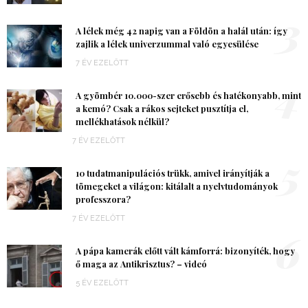
3
A lélek még 42 napig van a Földön a halál után: így
zajlik a lélek univerzummal való egyesülése
7 ÉV EZELŐTT
4
A gyömbér 10.000-szer erősebb és hatékonyabb, mint
a kemó? Csak a rákos sejteket pusztítja el,
mellékhatások nélkül?
7 ÉV EZELŐTT
5
10 tudatmanipulációs trükk, amivel irányítják a
tömegeket a világon: kitálalt a nyelvtudományok
professzora?
7 ÉV EZELŐTT
6
A pápa kamerák előtt vált kámforrá: bizonyíték, hogy
ő maga az Antikrisztus? – videó
5 ÉV EZELŐTT