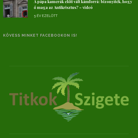
A pápa kamerák előtt vált kámforrá: bizonyíték, hogy
ő maga az Antikrisztus? – videó
5 ÉV EZELŐTT
KÖVESS MINKET FACEBOOKON IS!