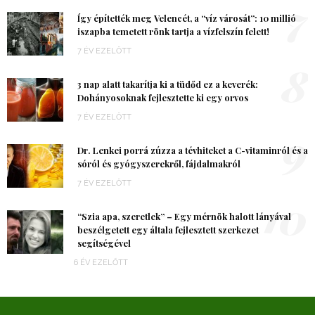
7
Így építették meg Velencét, a “víz városát”: 10 millió
iszapba temetett rönk tartja a vízfelszín felett!
7 ÉV EZELŐTT
8
3 nap alatt takarítja ki a tüdőd ez a keverék:
Dohányosoknak fejlesztette ki egy orvos
7 ÉV EZELŐTT
9
Dr. Lenkei porrá zúzza a tévhiteket a C-vitaminról és a
sóról és gyógyszerekről, fájdalmakról
7 ÉV EZELŐTT
10
“Szia apa, szeretlek” – Egy mérnök halott lányával
beszélgetett egy általa fejlesztett szerkezet
segítségével
6 ÉV EZELŐTT