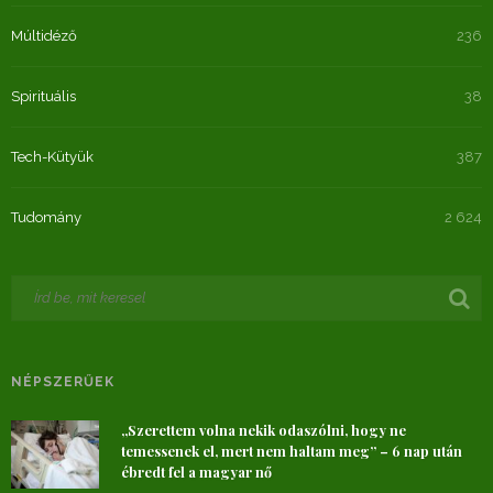
Múltidéző
236
Spirituális
38
Tech-Kütyük
387
Tudomány
2 624
NÉPSZERŰEK
„Szerettem volna nekik odaszólni, hogy ne
temessenek el, mert nem haltam meg” – 6 nap után
ébredt fel a magyar nő