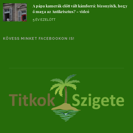
A pápa kamerák előtt vált kámforrá: bizonyíték, hogy
ő maga az Antikrisztus? – videó
5 ÉV EZELŐTT
KÖVESS MINKET FACEBOOKON IS!