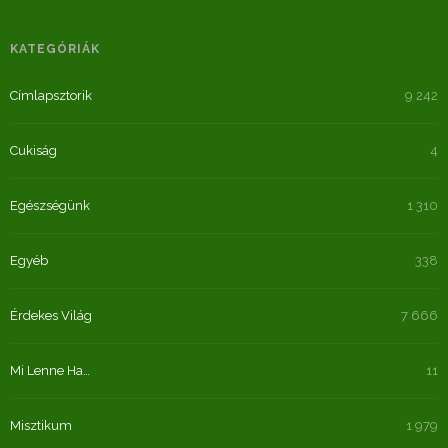
KATEGÓRIÁK
Címlapsztorik
9 242
Cukiság
4
Egészségünk
1 310
Egyéb
338
Érdekes Világ
7 666
Mi Lenne Ha…
11
Misztikum
1 979