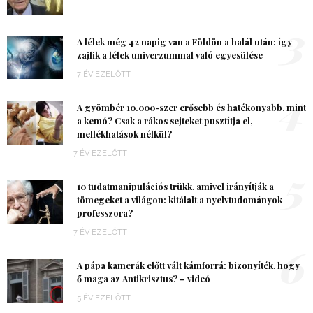
3
A lélek még 42 napig van a Földön a halál után: így
zajlik a lélek univerzummal való egyesülése
7 ÉV EZELŐTT
4
A gyömbér 10.000-szer erősebb és hatékonyabb, mint
a kemó? Csak a rákos sejteket pusztítja el,
mellékhatások nélkül?
7 ÉV EZELŐTT
5
10 tudatmanipulációs trükk, amivel irányítják a
tömegeket a világon: kitálalt a nyelvtudományok
professzora?
7 ÉV EZELŐTT
6
A pápa kamerák előtt vált kámforrá: bizonyíték, hogy
ő maga az Antikrisztus? – videó
5 ÉV EZELŐTT