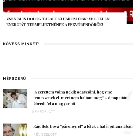
AZ AI-VILÁGVÉGE ÁRNYÉKA, CSAK PÁR ÓRA VOLT, MÉGIS AZ
EGÉSZ VILÁG MEGÉREZTE…
KÖVESS MINKET!
NÉPSZERŰ
1
„Szerettem volna nekik odaszólni, hogy ne
temessenek el, mert nem haltam meg” – 6 nap után
ébredt fel a magyar nő
6 ÉV EZELŐTT
2
Rájöttek, hová “párolog el” a lélek a halál pillanatában
7 ÉV EZELŐTT