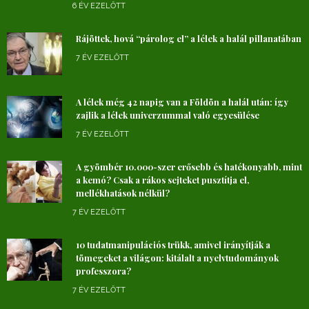
6 ÉV EZELŐTT
Rájöttek, hová “párolog el” a lélek a halál pillanatában
7 ÉV EZELŐTT
A lélek még 42 napig van a Földön a halál után: így
zajlik a lélek univerzummal való egyesülése
7 ÉV EZELŐTT
A gyömbér 10.000-szer erősebb és hatékonyabb, mint
a kemó? Csak a rákos sejteket pusztítja el,
mellékhatások nélkül?
7 ÉV EZELŐTT
10 tudatmanipulációs trükk, amivel irányítják a
tömegeket a világon: kitálalt a nyelvtudományok
professzora?
7 ÉV EZELŐTT