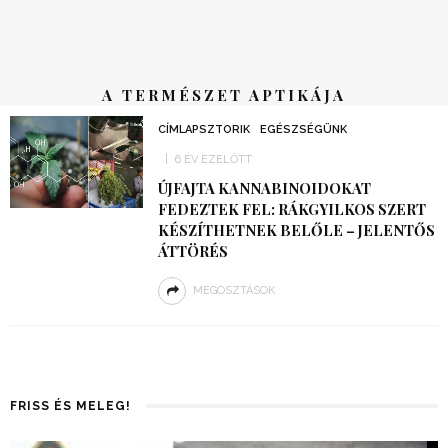
A TERMÉSZET APTIKÁJA
CÍMLAPSZTORIK
EGÉSZSÉGÜNK
6 ÉV EZELŐTT
ÚJFAJTA KANNABINOIDOKAT
FEDEZTEK FEL: RÁKGYILKOS SZERT
KÉSZÍTHETNEK BELŐLE – JELENTŐS
ÁTTÖRÉS
MEGOSZTÁSOK
FRISS ÉS MELEG!