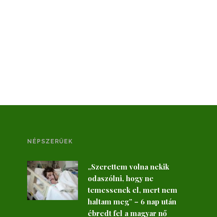
NÉPSZERŰEK
„Szerettem volna nekik
odaszólni, hogy ne
temessenek el, mert nem
haltam meg” – 6 nap után
ébredt fel a magyar nő