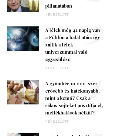
pillanatában
3
7 ÉV EZELŐTT
A lélek még 42 napig van
a Földön a halál után: így
zajlik a lélek
univerzummal való
egyesülése
4
7 ÉV EZELŐTT
A gyömbér 10.000-szer
erősebb és hatékonyabb,
mint a kemó? Csak a
rákos sejteket pusztítja el,
mellékhatások nélkül?
7 ÉV EZELŐTT