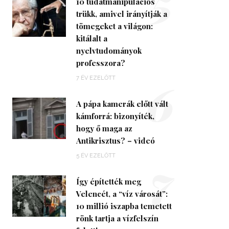
5
10 tudatmanipulációs
trükk, amivel irányítják a
tömegeket a világon:
kitálalt a
nyelvtudományok
professzora?
6
7 ÉV EZELŐTT
A pápa kamerák előtt vált
kámforrá: bizonyíték,
hogy ő maga az
Antikrisztus? – videó
7
5 ÉV EZELŐTT
Így építették meg
Velencét, a “víz városát”:
10 millió iszapba temetett
rönk tartja a vízfelszín