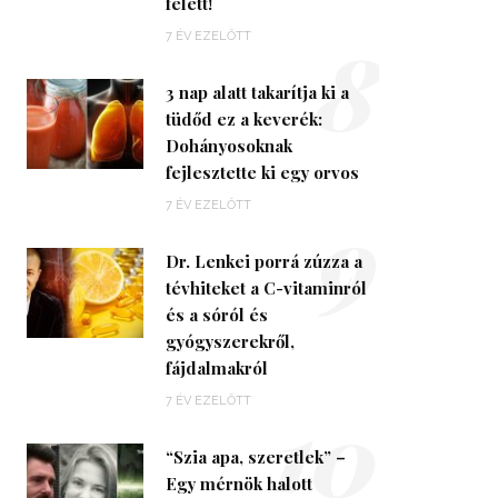
felett!
8
7 ÉV EZELŐTT
3 nap alatt takarítja ki a
tüdőd ez a keverék:
Dohányosoknak
fejlesztette ki egy orvos
9
7 ÉV EZELŐTT
Dr. Lenkei porrá zúzza a
tévhiteket a C-vitaminról
és a sóról és
gyógyszerekről,
fájdalmakról
10
7 ÉV EZELŐTT
“Szia apa, szeretlek” –
Egy mérnök halott