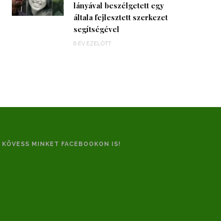
lányával beszélgetett egy
általa fejlesztett szerkezet
segítségével
6 ÉV EZELŐTT
KÖVESS MINKET FACEBOOKON IS!