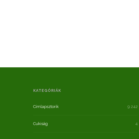
KATEGÓRIÁK
Címlapsztorik
9 242
Cukiság
4