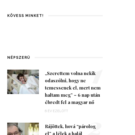
KÖVESS MINKET!
1
NÉPSZERŰ
„Szerettem volna nekik
odaszólni, hogy ne
temessenek el, mert nem
haltam meg” – 6 nap után
ébredt fel a magyar nő
2
6 ÉV EZELŐTT
Rájöttek, hová “párolog
el” a lélek a halál