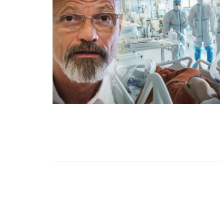
99,13%-OS HA
NULLÁZZA AZ 
EZ A MOTOR!