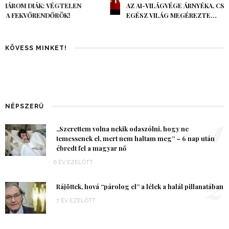
AZ AI-VILÁGVÉGE ÁRNYÉKA, CSAK PÁR ÓRA VOLT, MÉGIS AZ
EGÉSZ VILÁG MEGÉREZTE…
KÖVESS MINKET!
NÉPSZERŰ
1
„Szerettem volna nekik odaszólni, hogy ne
temessenek el, mert nem haltam meg” – 6 nap után
ébredt fel a magyar nő
6 ÉV EZELŐTT
2
Rájöttek, hová “párolog el” a lélek a halál pillanatában
7 ÉV EZELŐTT