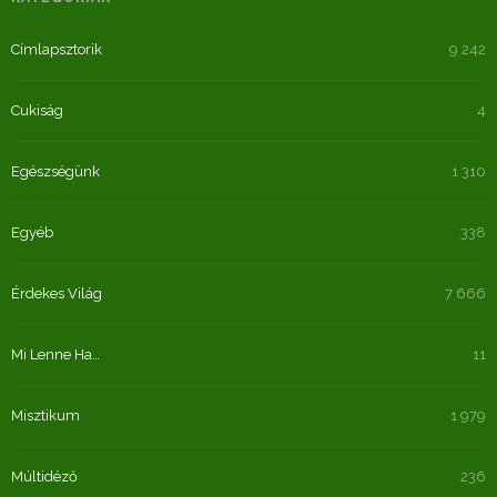
Címlapsztorik
9 242
Cukiság
4
Egészségünk
1 310
Egyéb
338
Érdekes Világ
7 666
Mi Lenne Ha…
11
Misztikum
1 979
Múltidéző
236