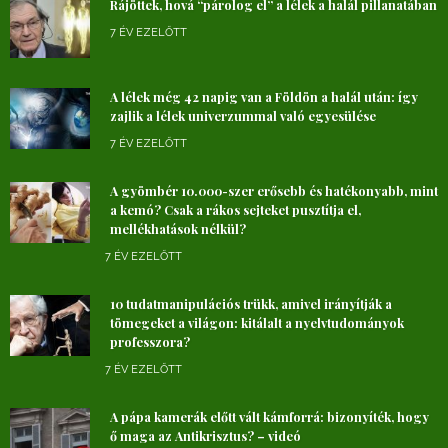
Rájöttek, hová “párolog el” a lélek a halál pillanatában
7 ÉV EZELŐTT
A lélek még 42 napig van a Földön a halál után: így
zajlik a lélek univerzummal való egyesülése
7 ÉV EZELŐTT
A gyömbér 10.000-szer erősebb és hatékonyabb, mint
a kemó? Csak a rákos sejteket pusztítja el,
mellékhatások nélkül?
7 ÉV EZELŐTT
10 tudatmanipulációs trükk, amivel irányítják a
tömegeket a világon: kitálalt a nyelvtudományok
professzora?
7 ÉV EZELŐTT
A pápa kamerák előtt vált kámforrá: bizonyíték, hogy
ő maga az Antikrisztus? – videó