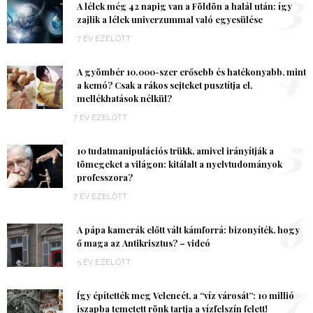
3
A lélek még 42 napig van a Földön a halál után: így
zajlik a lélek univerzummal való egyesülése
7 ÉV EZELŐTT
4
A gyömbér 10.000-szer erősebb és hatékonyabb, mint
a kemó? Csak a rákos sejteket pusztítja el,
mellékhatások nélkül?
7 ÉV EZELŐTT
5
10 tudatmanipulációs trükk, amivel irányítják a
tömegeket a világon: kitálalt a nyelvtudományok
professzora?
7 ÉV EZELŐTT
6
A pápa kamerák előtt vált kámforrá: bizonyíték, hogy
ő maga az Antikrisztus? – videó
5 ÉV EZELŐTT
7
Így építették meg Velencét, a “víz városát”: 10 millió
iszapba temetett rönk tartja a vízfelszín felett!