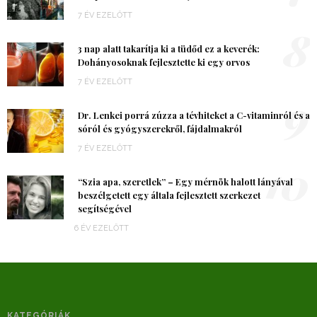
7 ÉV EZELŐTT
8
3 nap alatt takarítja ki a tüdőd ez a keverék:
Dohányosoknak fejlesztette ki egy orvos
7 ÉV EZELŐTT
9
Dr. Lenkei porrá zúzza a tévhiteket a C-vitaminról és a
sóról és gyógyszerekről, fájdalmakról
7 ÉV EZELŐTT
10
“Szia apa, szeretlek” – Egy mérnök halott lányával
beszélgetett egy általa fejlesztett szerkezet
segítségével
6 ÉV EZELŐTT
KATEGÓRIÁK