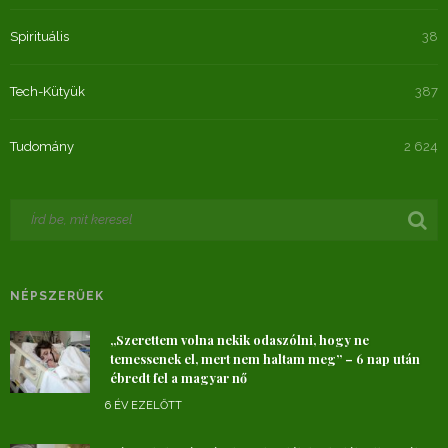
Spirituális
38
Tech-Kütyük
387
Tudomány
2 624
NÉPSZERŰEK
„Szerettem volna nekik odaszólni, hogy ne
temessenek el, mert nem haltam meg” – 6 nap után
ébredt fel a magyar nő
6 ÉV EZELŐTT