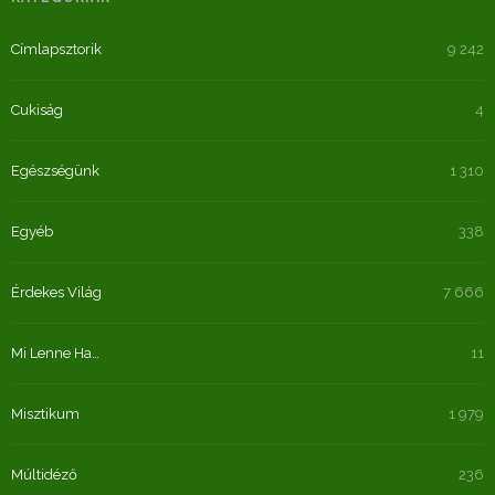
Címlapsztorik
9 242
Cukiság
4
Egészségünk
1 310
Egyéb
338
Érdekes Világ
7 666
Mi Lenne Ha…
11
Misztikum
1 979
Múltidéző
236