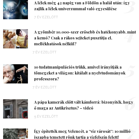
3
A lélek még 42 napig van a Földön a halál után: így
zajlik a lélek univerzummal való egyesülése
7 ÉV EZELŐTT
4
A gyömbér 10.000-szer erősebb és hatékonyabb, mint
a kemó? Csak a rákos sejteket pusztítja el,
mellékhatások nélkül?
7 ÉV EZELŐTT
5
10 tudatmanipulációs trükk, amivel irányítják a
tömegeket a világon: kitálalt a nyelvtudományok
professzora?
7 ÉV EZELŐTT
6
A pápa kamerák előtt vált kámforrá: bizonyíték, hogy
ő maga az Antikrisztus? – videó
5 ÉV EZELŐTT
7
Így építették meg Velencét, a “víz városát”: 10 millió
iszapba temetett rönk tartja a vízfelszín felett!