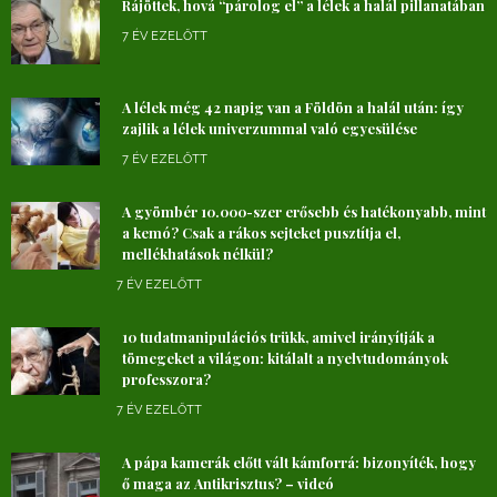
Rájöttek, hová “párolog el” a lélek a halál pillanatában
7 ÉV EZELŐTT
A lélek még 42 napig van a Földön a halál után: így
zajlik a lélek univerzummal való egyesülése
7 ÉV EZELŐTT
A gyömbér 10.000-szer erősebb és hatékonyabb, mint
a kemó? Csak a rákos sejteket pusztítja el,
mellékhatások nélkül?
7 ÉV EZELŐTT
10 tudatmanipulációs trükk, amivel irányítják a
tömegeket a világon: kitálalt a nyelvtudományok
professzora?
7 ÉV EZELŐTT
A pápa kamerák előtt vált kámforrá: bizonyíték, hogy
ő maga az Antikrisztus? – videó