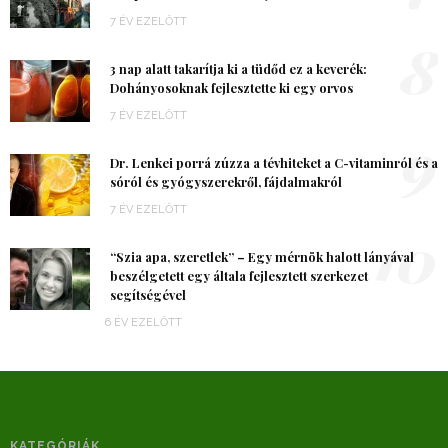
7 ÉV EZELŐTT
8
3 nap alatt takarítja ki a tüdőd ez a keverék:
Dohányosoknak fejlesztette ki egy orvos
7 ÉV EZELŐTT
9
Dr. Lenkei porrá zúzza a tévhiteket a C-vitaminról és a
sóról és gyógyszerekről, fájdalmakról
7 ÉV EZELŐTT
10
“Szia apa, szeretlek” – Egy mérnök halott lányával
beszélgetett egy általa fejlesztett szerkezet
segítségével
6 ÉV EZELŐTT
KATEGÓRIÁK