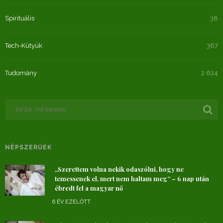
Spirituális
38
Tech-Kütyük
387
Tudomány
2 624
NÉPSZERŰEK
„Szerettem volna nekik odaszólni, hogy ne
temessenek el, mert nem haltam meg” – 6 nap után
ébredt fel a magyar nő
6 ÉV EZELŐTT