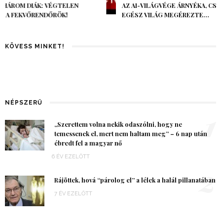
AZ AI-VILÁGVÉGE ÁRNYÉKA, CSAK PÁR ÓRA VOLT, MÉGIS AZ
EGÉSZ VILÁG MEGÉREZTE…
KÖVESS MINKET!
NÉPSZERŰ
1
„Szerettem volna nekik odaszólni, hogy ne
temessenek el, mert nem haltam meg” – 6 nap után
ébredt fel a magyar nő
6 ÉV EZELŐTT
2
Rájöttek, hová “párolog el” a lélek a halál pillanatában
7 ÉV EZELŐTT