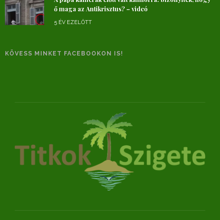
ő maga az Antikrisztus? – videó
5 ÉV EZELŐTT
KÖVESS MINKET FACEBOOKON IS!