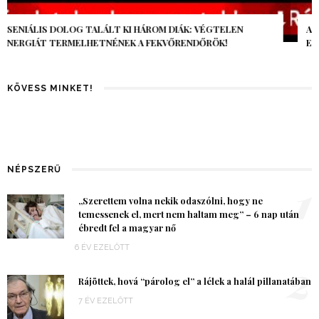
AZ AI-VILÁGVÉGE ÁRNYÉKA, CSAK PÁR ÓRA VOLT, MÉGIS AZ
EGÉSZ VILÁG MEGÉREZTE…
KÖVESS MINKET!
NÉPSZERŰ
1
„Szerettem volna nekik odaszólni, hogy ne
temessenek el, mert nem haltam meg” – 6 nap után
ébredt fel a magyar nő
6 ÉV EZELŐTT
2
Rájöttek, hová “párolog el” a lélek a halál pillanatában
7 ÉV EZELŐTT