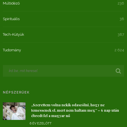
Múltidéző
236
Spirituális
38
Tech-Kütyük
387
Tudomány
2 624
NÉPSZERŰEK
„Szerettem volna nekik odaszólni, hogy ne
temessenek el, mert nem haltam meg” – 6 nap után
ébredt fel a magyar nő
6 ÉV EZELŐTT