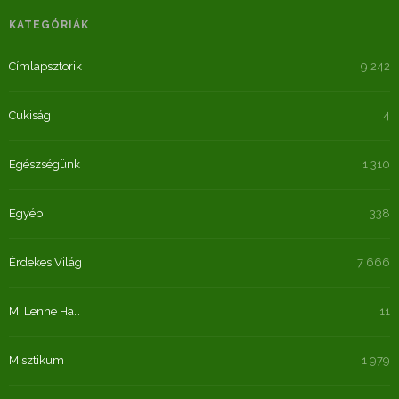
KATEGÓRIÁK
Címlapsztorik
9 242
Cukiság
4
Egészségünk
1 310
Egyéb
338
Érdekes Világ
7 666
Mi Lenne Ha…
11
Misztikum
1 979