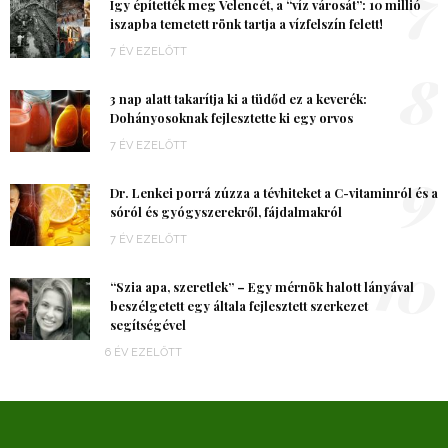
7
Így építették meg Velencét, a “víz városát”: 10 millió
iszapba temetett rönk tartja a vízfelszín felett!
7 ÉV EZELŐTT
8
3 nap alatt takarítja ki a tüdőd ez a keverék:
Dohányosoknak fejlesztette ki egy orvos
7 ÉV EZELŐTT
9
Dr. Lenkei porrá zúzza a tévhiteket a C-vitaminról és a
sóról és gyógyszerekről, fájdalmakról
7 ÉV EZELŐTT
10
“Szia apa, szeretlek” – Egy mérnök halott lányával
beszélgetett egy általa fejlesztett szerkezet
segítségével
6 ÉV EZELŐTT