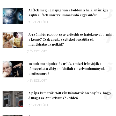
3
A lélek még 42 napig van a Földön a halál után: így
zajlik a lélek univerzummal való egyesülése
7 ÉV EZELŐTT
4
A gyömbér 10.000-szer erősebb és hatékonyabb, mint
a kemó? Csak a rákos sejteket pusztítja el,
mellékhatások nélkül?
7 ÉV EZELŐTT
5
10 tudatmanipulációs trükk, amivel irányítják a
tömegeket a világon: kitálalt a nyelvtudományok
professzora?
7 ÉV EZELŐTT
6
A pápa kamerák előtt vált kámforrá: bizonyíték, hogy
ő maga az Antikrisztus? – videó
5 ÉV EZELŐTT