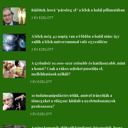
Rájöttek, hová “párolog el” a lélek a halál pillanatában
7 ÉV EZELŐTT
A lélek még 42 napig van a Földön a halál után: így
zajlik a lélek univerzummal való egyesülése
7 ÉV EZELŐTT
A gyömbér 10.000-szer erősebb és hatékonyabb, mint
a kemó? Csak a rákos sejteket pusztítja el,
mellékhatások nélkül?
7 ÉV EZELŐTT
10 tudatmanipulációs trükk, amivel irányítják a
tömegeket a világon: kitálalt a nyelvtudományok
professzora?
7 ÉV EZELŐTT
A pápa kamerák előtt vált kámforrá: bizonyíték, hogy