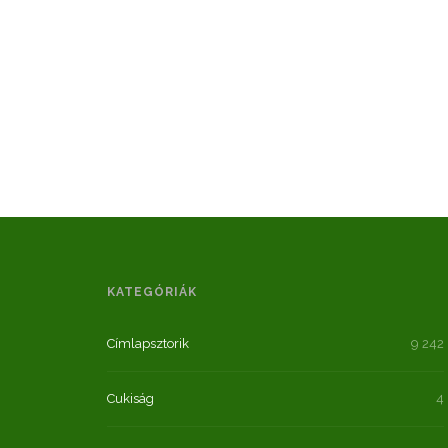
KATEGÓRIÁK
Címlapsztorik
9 242
Cukiság
4