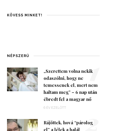
KÖVESS MINKET!
1
NÉPSZERŰ
„Szerettem volna nekik
odaszólni, hogy ne
temessenek el, mert nem
haltam meg” – 6 nap után
ébredt fel a magyar nő
2
6 ÉV EZELŐTT
Rájöttek, hová “párolog
el” a lélek a halál