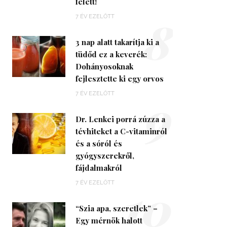
felett!
8
7 ÉV EZELŐTT
3 nap alatt takarítja ki a
tüdőd ez a keverék:
Dohányosoknak
fejlesztette ki egy orvos
9
7 ÉV EZELŐTT
Dr. Lenkei porrá zúzza a
tévhiteket a C-vitaminról
és a sóról és
gyógyszerekről,
fájdalmakról
10
7 ÉV EZELŐTT
“Szia apa, szeretlek” –
Egy mérnök halott