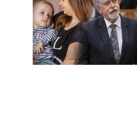
99,13%-OS HA
NULLÁZZA AZ 
EZ A MOTOR!