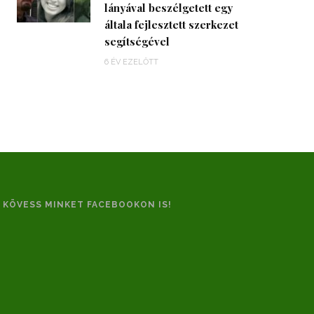
lányával beszélgetett egy
általa fejlesztett szerkezet
segítségével
6 ÉV EZELŐTT
KÖVESS MINKET FACEBOOKON IS!