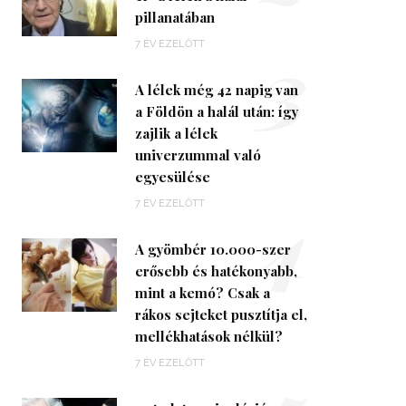
pillanatában
3
7 ÉV EZELŐTT
A lélek még 42 napig van
a Földön a halál után: így
zajlik a lélek
univerzummal való
egyesülése
4
7 ÉV EZELŐTT
A gyömbér 10.000-szer
erősebb és hatékonyabb,
mint a kemó? Csak a
rákos sejteket pusztítja el,
mellékhatások nélkül?
7 ÉV EZELŐTT