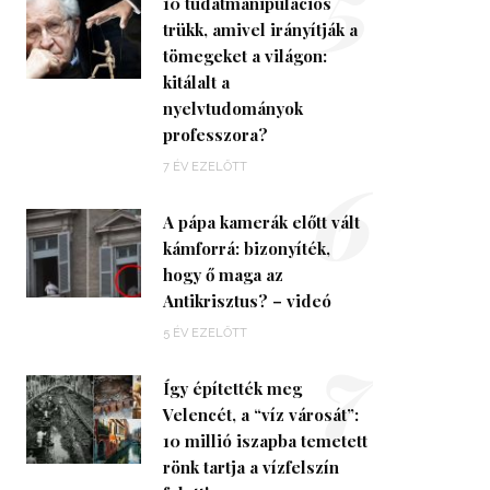
5
10 tudatmanipulációs
trükk, amivel irányítják a
tömegeket a világon:
kitálalt a
nyelvtudományok
professzora?
6
7 ÉV EZELŐTT
A pápa kamerák előtt vált
kámforrá: bizonyíték,
hogy ő maga az
Antikrisztus? – videó
7
5 ÉV EZELŐTT
Így építették meg
Velencét, a “víz városát”:
10 millió iszapba temetett
rönk tartja a vízfelszín