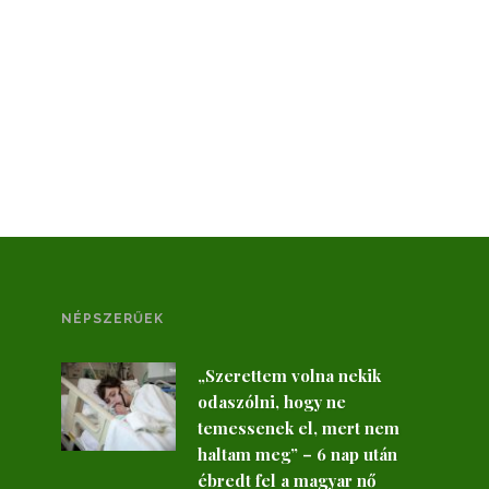
NÉPSZERŰEK
„Szerettem volna nekik
odaszólni, hogy ne
temessenek el, mert nem
haltam meg” – 6 nap után
ébredt fel a magyar nő