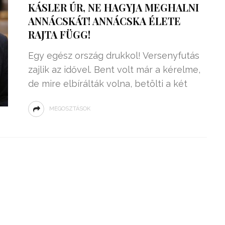
KÁSLER ÚR, NE HAGYJA MEGHALNI
ANNÁCSKÁT! ANNÁCSKA ÉLETE
RAJTA FÜGG!
Egy egész ország drukkol! Versenyfutás
zajlik az idővel. Bent volt már a kérelme,
de mire elbírálták volna, betölti a két
MEGOSZTÁSOK
ZSENIÁLIS DOLOG TALÁLT KI
HÁROM DIÁK: VÉGTELEN
TÉKONYSÁGGAL
ENERGIÁT
ÁRAMSZÁMLÁT
TERMELHETNÉNEK A
FEKVŐRENDŐRÖK!