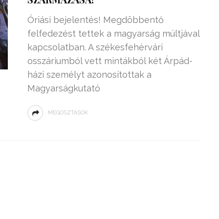
Óriási bejelentés! Megdöbbentő
felfedezést tettek a magyarság múltjával
kapcsolatban. A székesfehérvári
osszáriumból vett mintákból két Árpád-
házi személyt azonosítottak a
Magyarságkutató
MEGOSZTÁSOK