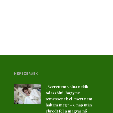
NÉPSZERŰEK
„Szerettem volna nekik
odaszólni, hogy ne
temessenek el, mert nem
haltam meg” – 6 nap után
ébredt fel a magyar nő