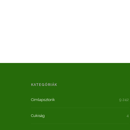
KATEGÓRIÁK
Címlapsztorik
9 242
Cukiság
4