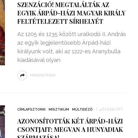
SZENZÁCIÓ! MEGTALÁLTÁK AZ
EGYIK ÁRPÁD-HÁZI MAGYAR KIRÁLY
FELTÉTELEZETT SÍRHELYÉT
Az 1205 és 1235 között uralkodó II. András
az egyik legjelentősebb Árpád-házi
királyunk volt, aki az 1222-es Aranybulla
kiadásával olyan
MEGOSZTÁSOK
ZSENIÁLIS DOLOG TALÁLT KI
HÁROM DIÁK: VÉGTELEN
CÍMLAPSZTORIK
MISZTIKUM
MÚLTIDÉZŐ
4 ÉV EZELŐTT
TÉKONYSÁGGAL
ENERGIÁT
AZONOSÍTOTTÁK KÉT ÁRPÁD-HÁZI
ÁRAMSZÁMLÁT
TERMELHETNÉNEK A
CSONTJAIT: MEGVAN A HUNYADIAK
FEKVŐRENDŐRÖK!
SZÁRMAZÁSA!