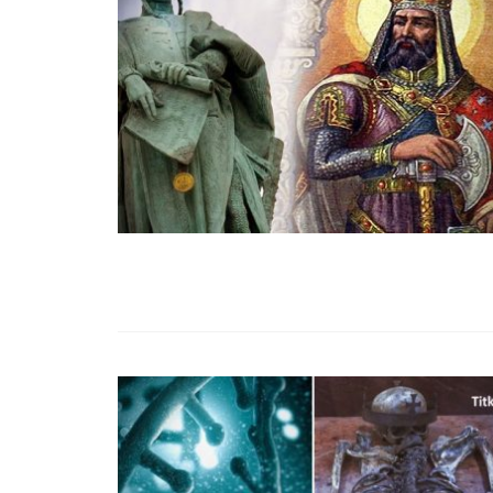
99,13%-OS HA
NULLÁZZA AZ 
EZ A MOTOR!