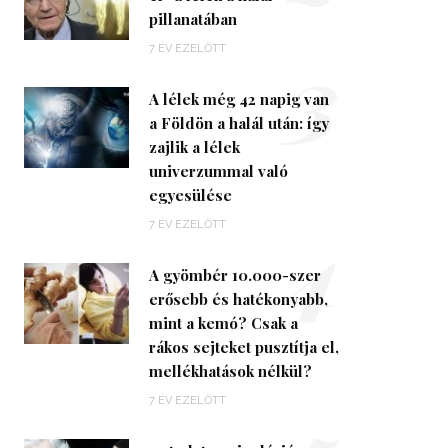
pillanatában
3
7 ÉV EZELŐTT
A lélek még 42 napig van
a Földön a halál után: így
zajlik a lélek
univerzummal való
egyesülése
4
7 ÉV EZELŐTT
A gyömbér 10.000-szer
erősebb és hatékonyabb,
mint a kemó? Csak a
rákos sejteket pusztítja el,
mellékhatások nélkül?
7 ÉV EZELŐTT