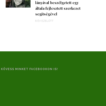
lányával beszélgetett egy
általa fejlesztett szerkezet
segítségével
6 ÉV EZELŐTT
KÖVESS MINKET FACEBOOKON IS!