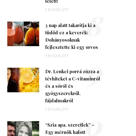
felett!
8
7 ÉV EZELŐTT
3 nap alatt takarítja ki a
tüdőd ez a keverék:
Dohányosoknak
fejlesztette ki egy orvos
9
7 ÉV EZELŐTT
Dr. Lenkei porrá zúzza a
tévhiteket a C-vitaminról
és a sóról és
gyógyszerekről,
fájdalmakról
10
7 ÉV EZELŐTT
“Szia apa, szeretlek” –
Egy mérnök halott