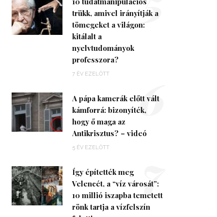
5
10 tudatmanipulációs
trükk, amivel irányítják a
tömegeket a világon:
kitálalt a
nyelvtudományok
professzora?
6
7 ÉV EZELŐTT
A pápa kamerák előtt vált
kámforrá: bizonyíték,
hogy ő maga az
Antikrisztus? – videó
7
5 ÉV EZELŐTT
Így építették meg
Velencét, a “víz városát”:
10 millió iszapba temetett
rönk tartja a vízfelszín