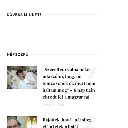
KÖVESS MINKET!
1
NÉPSZERŰ
„Szerettem volna nekik
odaszólni, hogy ne
temessenek el, mert nem
haltam meg” – 6 nap után
ébredt fel a magyar nő
2
6 ÉV EZELŐTT
Rájöttek, hová “párolog
el” a lélek a halál