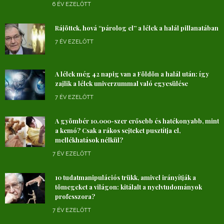
6 ÉV EZELŐTT
Rájöttek, hová “párolog el” a lélek a halál pillanatában
7 ÉV EZELŐTT
A lélek még 42 napig van a Földön a halál után: így
zajlik a lélek univerzummal való egyesülése
7 ÉV EZELŐTT
A gyömbér 10.000-szer erősebb és hatékonyabb, mint
a kemó? Csak a rákos sejteket pusztítja el,
mellékhatások nélkül?
7 ÉV EZELŐTT
10 tudatmanipulációs trükk, amivel irányítják a
tömegeket a világon: kitálalt a nyelvtudományok
professzora?
7 ÉV EZELŐTT