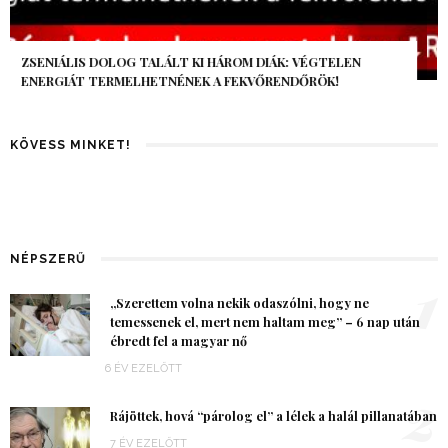
AZ AI-VILÁGVÉGE ÁRNYÉKA, CSAK PÁR ÓRA VOLT, MÉGIS AZ
EGÉSZ VILÁG MEGÉREZTE…
KÖVESS MINKET!
NÉPSZERŰ
1
„Szerettem volna nekik odaszólni, hogy ne
temessenek el, mert nem haltam meg” – 6 nap után
ébredt fel a magyar nő
6 ÉV EZELŐTT
2
Rájöttek, hová “párolog el” a lélek a halál pillanatában
7 ÉV EZELŐTT