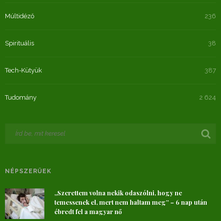
Múltidéző
236
Spirituális
38
Tech-Kütyük
387
Tudomány
2 624
NÉPSZERŰEK
„Szerettem volna nekik odaszólni, hogy ne
temessenek el, mert nem haltam meg” – 6 nap után
ébredt fel a magyar nő