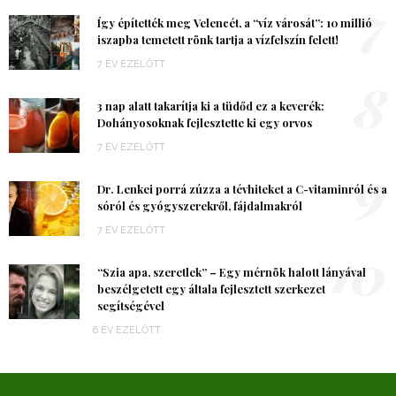
7
Így építették meg Velencét, a “víz városát”: 10 millió
iszapba temetett rönk tartja a vízfelszín felett!
7 ÉV EZELŐTT
8
3 nap alatt takarítja ki a tüdőd ez a keverék:
Dohányosoknak fejlesztette ki egy orvos
7 ÉV EZELŐTT
9
Dr. Lenkei porrá zúzza a tévhiteket a C-vitaminról és a
sóról és gyógyszerekről, fájdalmakról
7 ÉV EZELŐTT
10
“Szia apa, szeretlek” – Egy mérnök halott lányával
beszélgetett egy általa fejlesztett szerkezet
segítségével
6 ÉV EZELŐTT