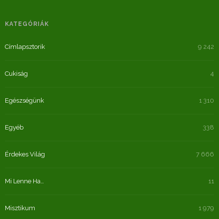
KATEGÓRIÁK
Címlapsztorik
9 242
Cukiság
4
Egészségünk
1 310
Egyéb
338
Érdekes Világ
7 666
Mi Lenne Ha…
11
Misztikum
1 979