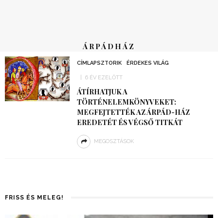
ÁRPÁDHÁZ
CÍMLAPSZTORIK
ÉRDEKES VILÁG
6 ÉV EZELŐTT
ÁTÍRHATJUK A
TÖRTÉNELEMKÖNYVEKET:
MEGFEJTETTÉK AZ ÁRPÁD-HÁZ
EREDETÉT ÉS VÉGSŐ TITKÁT
MEGOSZTÁSOK
FRISS ÉS MELEG!