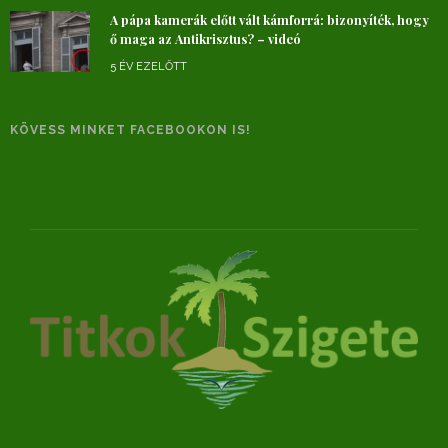
A pápa kamerák előtt vált kámforrá: bizonyíték, hogy
ő maga az Antikrisztus? – videó
5 ÉV EZELŐTT
KÖVESS MINKET FACEBOOKON IS!