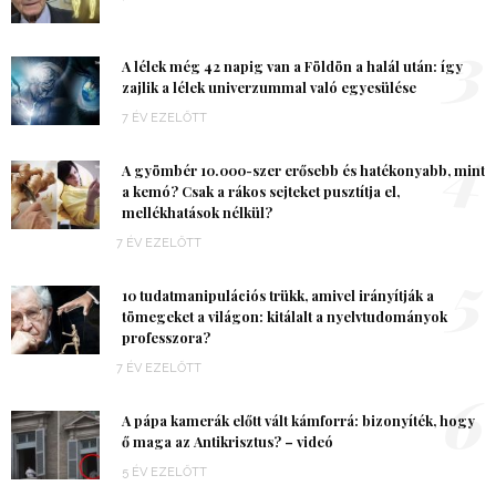
3
A lélek még 42 napig van a Földön a halál után: így
zajlik a lélek univerzummal való egyesülése
7 ÉV EZELŐTT
4
A gyömbér 10.000-szer erősebb és hatékonyabb, mint
a kemó? Csak a rákos sejteket pusztítja el,
mellékhatások nélkül?
7 ÉV EZELŐTT
5
10 tudatmanipulációs trükk, amivel irányítják a
tömegeket a világon: kitálalt a nyelvtudományok
professzora?
7 ÉV EZELŐTT
6
A pápa kamerák előtt vált kámforrá: bizonyíték, hogy
ő maga az Antikrisztus? – videó
5 ÉV EZELŐTT