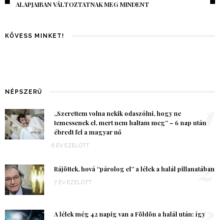
ALAPJAIBAN VÁLTOZTATNAK MEG MINDENT
KÖVESS MINKET!
NÉPSZERŰ
1
„Szerettem volna nekik odaszólni, hogy ne
temessenek el, mert nem haltam meg” – 6 nap után
ébredt fel a magyar nő
6 ÉV EZELŐTT
2
Rájöttek, hová “párolog el” a lélek a halál pillanatában
7 ÉV EZELŐTT
3
A lélek még 42 napig van a Földön a halál után: így