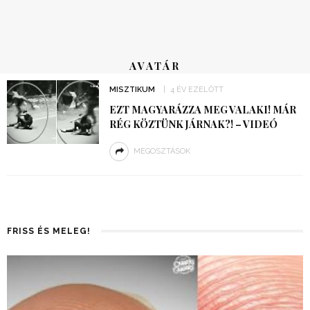
AVATÁR
MISZTIKUM
4 ÉV EZELŐTT
EZT MAGYARÁZZA MEG VALAKI! MÁR
RÉG KÖZTÜNK JÁRNAK?! – VIDEÓ
MEGOSZTÁSOK
FRISS ÉS MELEG!