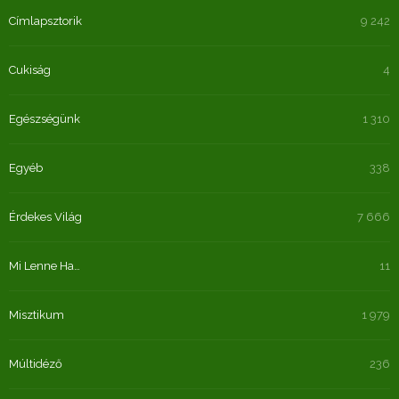
Címlapsztorik
9 242
Cukiság
4
Egészségünk
1 310
Egyéb
338
Érdekes Világ
7 666
Mi Lenne Ha…
11
Misztikum
1 979
Múltidéző
236