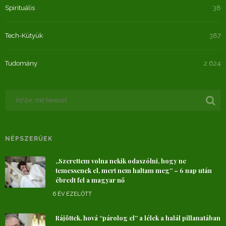
Spirituális
38
Tech-Kütyük
387
Tudomány
2 624
NÉPSZERŰEK
„Szerettem volna nekik odaszólni, hogy ne
temessenek el, mert nem haltam meg” – 6 nap után
ébredt fel a magyar nő
6 ÉV EZELŐTT
Rájöttek, hová “párolog el” a lélek a halál pillanatában