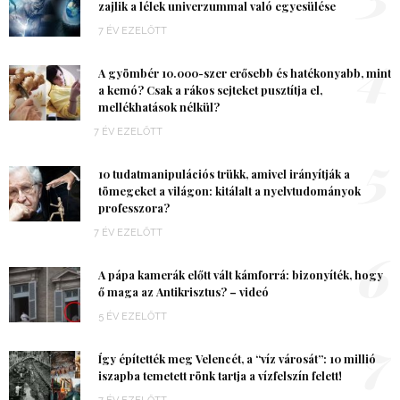
zajlik a lélek univerzummal való egyesülése
7 ÉV EZELŐTT
4
A gyömbér 10.000-szer erősebb és hatékonyabb, mint
a kemó? Csak a rákos sejteket pusztítja el,
mellékhatások nélkül?
7 ÉV EZELŐTT
5
10 tudatmanipulációs trükk, amivel irányítják a
tömegeket a világon: kitálalt a nyelvtudományok
professzora?
7 ÉV EZELŐTT
6
A pápa kamerák előtt vált kámforrá: bizonyíték, hogy
ő maga az Antikrisztus? – videó
5 ÉV EZELŐTT
7
Így építették meg Velencét, a “víz városát”: 10 millió
iszapba temetett rönk tartja a vízfelszín felett!