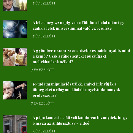
7 ÉV EZELŐTT
A lélek még 42 napig van a Földön a halál után: így
zajlik a lélek univerzummal való egyesülése
7 ÉV EZELŐTT
A gyömbér 10.000-szer erősebb és hatékonyabb, mint
a kemó? Csak a rákos sejteket pusztítja el,
mellékhatások nélkül?
7 ÉV EZELŐTT
10 tudatmanipulációs trükk, amivel irányítják a
tömegeket a világon: kitálalt a nyelvtudományok
professzora?
7 ÉV EZELŐTT
A pápa kamerák előtt vált kámforrá: bizonyíték, hogy
ő maga az Antikrisztus? – videó
5 ÉV EZELŐTT