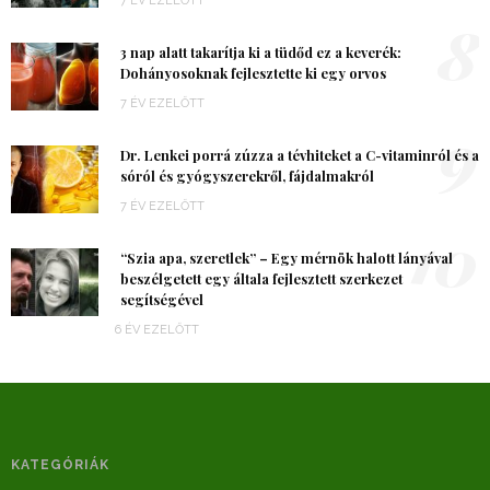
7 ÉV EZELŐTT
8
3 nap alatt takarítja ki a tüdőd ez a keverék:
Dohányosoknak fejlesztette ki egy orvos
7 ÉV EZELŐTT
9
Dr. Lenkei porrá zúzza a tévhiteket a C-vitaminról és a
sóról és gyógyszerekről, fájdalmakról
7 ÉV EZELŐTT
10
“Szia apa, szeretlek” – Egy mérnök halott lányával
beszélgetett egy általa fejlesztett szerkezet
segítségével
6 ÉV EZELŐTT
KATEGÓRIÁK