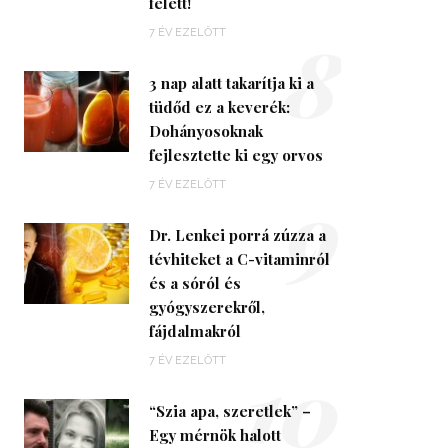
felett!
8
7 ÉV EZELŐTT
3 nap alatt takarítja ki a
tüdőd ez a keverék:
Dohányosoknak
fejlesztette ki egy orvos
9
7 ÉV EZELŐTT
Dr. Lenkei porrá zúzza a
tévhiteket a C-vitaminról
és a sóról és
gyógyszerekről,
fájdalmakról
10
7 ÉV EZELŐTT
“Szia apa, szeretlek” –
Egy mérnök halott