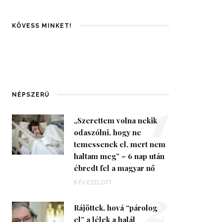
KÖVESS MINKET!
1
NÉPSZERŰ
„Szerettem volna nekik
odaszólni, hogy ne
temessenek el, mert nem
haltam meg” – 6 nap után
ébredt fel a magyar nő
2
6 ÉV EZELŐTT
Rájöttek, hová “párolog
el” a lélek a halál