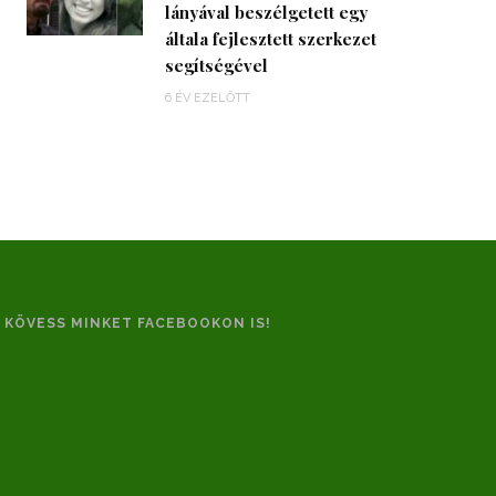
lányával beszélgetett egy
általa fejlesztett szerkezet
segítségével
6 ÉV EZELŐTT
KÖVESS MINKET FACEBOOKON IS!