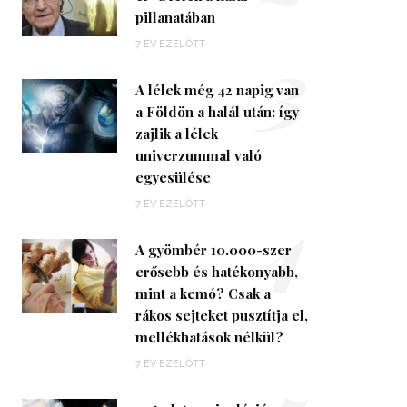
pillanatában
3
7 ÉV EZELŐTT
A lélek még 42 napig van
a Földön a halál után: így
zajlik a lélek
univerzummal való
egyesülése
4
7 ÉV EZELŐTT
A gyömbér 10.000-szer
erősebb és hatékonyabb,
mint a kemó? Csak a
rákos sejteket pusztítja el,
mellékhatások nélkül?
7 ÉV EZELŐTT