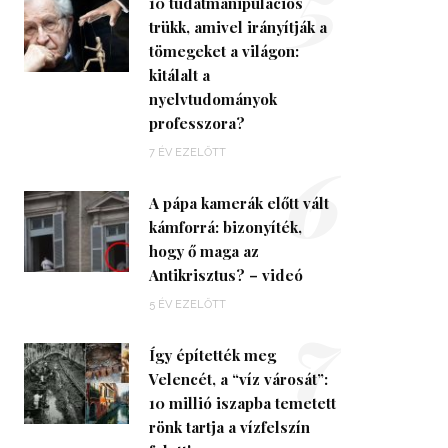
5
10 tudatmanipulációs
trükk, amivel irányítják a
tömegeket a világon:
kitálalt a
nyelvtudományok
professzora?
6
7 ÉV EZELŐTT
A pápa kamerák előtt vált
kámforrá: bizonyíték,
hogy ő maga az
Antikrisztus? – videó
7
5 ÉV EZELŐTT
Így építették meg
Velencét, a “víz városát”:
10 millió iszapba temetett
rönk tartja a vízfelszín