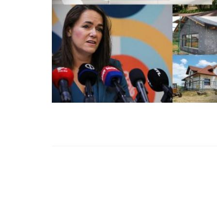
99,13%-OS HA
NULLÁZZA AZ 
EZ A MOTOR!