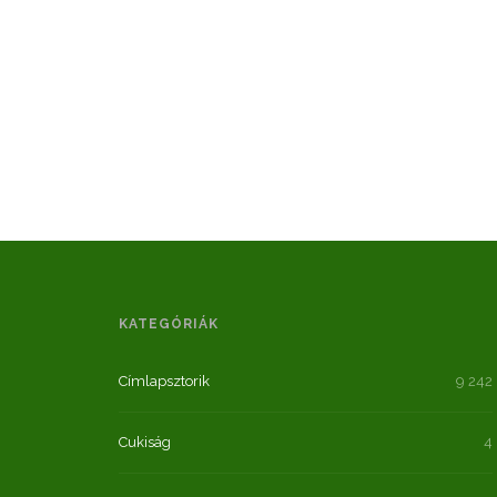
KATEGÓRIÁK
Címlapsztorik
9 242
Cukiság
4