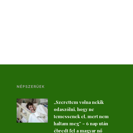
NÉPSZERŰEK
„Szerettem volna nekik
odaszólni, hogy ne
temessenek el, mert nem
haltam meg” – 6 nap után
ébredt fel a magyar nő