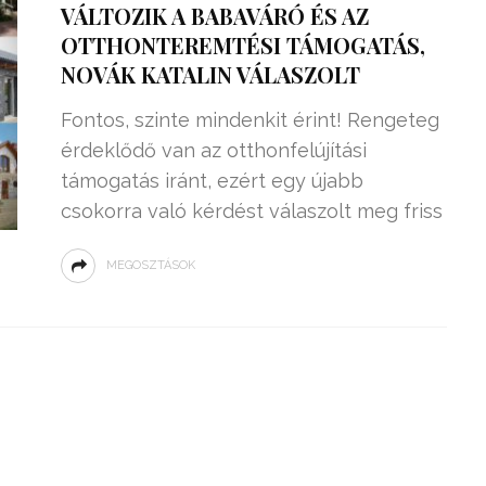
VÁLTOZIK A BABAVÁRÓ ÉS AZ
OTTHONTEREMTÉSI TÁMOGATÁS,
NOVÁK KATALIN VÁLASZOLT
Fontos, szinte mindenkit érint! Rengeteg
érdeklődő van az otthonfelújítási
támogatás iránt, ezért egy újabb
csokorra való kérdést válaszolt meg friss
MEGOSZTÁSOK
ZSENIÁLIS DOLOG TALÁLT KI
HÁROM DIÁK: VÉGTELEN
TÉKONYSÁGGAL
ENERGIÁT
ÁRAMSZÁMLÁT
TERMELHETNÉNEK A
FEKVŐRENDŐRÖK!