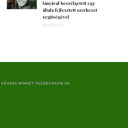
lányával beszélgetett egy
általa fejlesztett szerkezet
segítségével
6 ÉV EZELŐTT
KÖVESS MINKET FACEBOOKON IS!