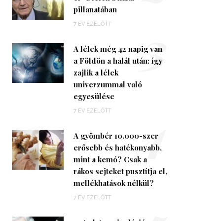
pillanatában
3
7 ÉV EZELŐTT
A lélek még 42 napig van
a Földön a halál után: így
zajlik a lélek
univerzummal való
egyesülése
4
7 ÉV EZELŐTT
A gyömbér 10.000-szer
erősebb és hatékonyabb,
mint a kemó? Csak a
rákos sejteket pusztítja el,
mellékhatások nélkül?
7 ÉV EZELŐTT