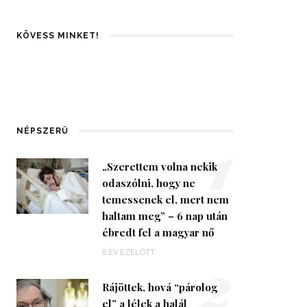
KÖVESS MINKET!
1
NÉPSZERŰ
„Szerettem volna nekik
odaszólni, hogy ne
temessenek el, mert nem
haltam meg” – 6 nap után
ébredt fel a magyar nő
2
6 ÉV EZELŐTT
Rájöttek, hová “párolog
el” a lélek a halál