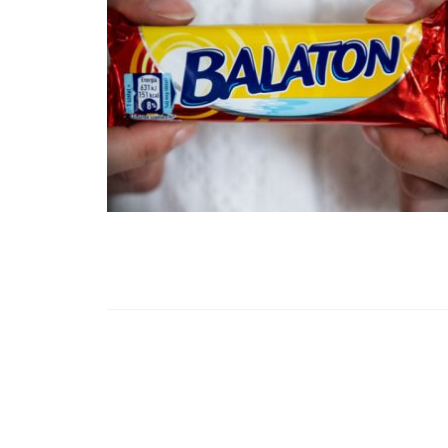
99,13%-OS HA
NULLÁZZA AZ 
EZ A MOTOR!