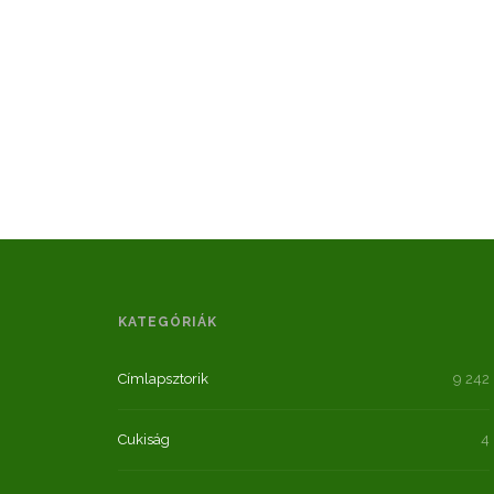
KATEGÓRIÁK
Címlapsztorik
9 242
Cukiság
4