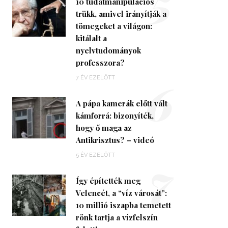
5
10 tudatmanipulációs
trükk, amivel irányítják a
tömegeket a világon:
kitálalt a
nyelvtudományok
professzora?
6
7 ÉV EZELŐTT
A pápa kamerák előtt vált
kámforrá: bizonyíték,
hogy ő maga az
Antikrisztus? – videó
7
5 ÉV EZELŐTT
Így építették meg
Velencét, a “víz városát”:
10 millió iszapba temetett
rönk tartja a vízfelszín