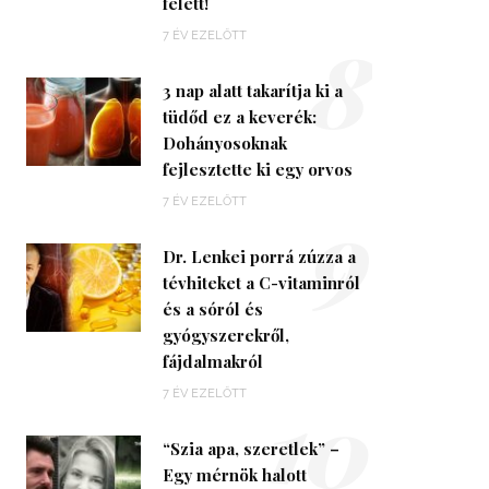
felett!
8
7 ÉV EZELŐTT
3 nap alatt takarítja ki a
tüdőd ez a keverék:
Dohányosoknak
fejlesztette ki egy orvos
9
7 ÉV EZELŐTT
Dr. Lenkei porrá zúzza a
tévhiteket a C-vitaminról
és a sóról és
gyógyszerekről,
fájdalmakról
10
7 ÉV EZELŐTT
“Szia apa, szeretlek” –
Egy mérnök halott