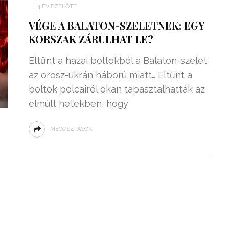
4 ÉV EZELŐTT
VÉGE A BALATON-SZELETNEK: EGY
KORSZAK ZÁRULHAT LE?
Eltűnt a hazai boltokból a Balaton-szelet
az orosz-ukrán háború miatt… Eltűnt a
boltok polcairól okan tapasztalhatták az
elmúlt hetekben, hogy
MEGOSZTÁSOK
ZSENIÁLIS DOLOG TALÁLT KI
HÁROM DIÁK: VÉGTELEN
TÉKONYSÁGGAL
ENERGIÁT
ÁRAMSZÁMLÁT
TERMELHETNÉNEK A
FEKVŐRENDŐRÖK!