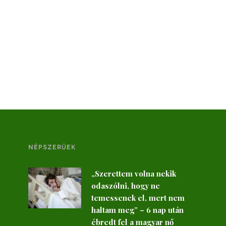
NÉPSZERŰEK
„Szerettem volna nekik
odaszólni, hogy ne
temessenek el, mert nem
haltam meg” – 6 nap után
ébredt fel a magyar nő