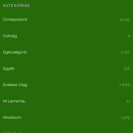
KATEGÓRIÁK
Címlapsztorik
9 242
Cukiság
4
Egészségünk
1 310
Egyéb
338
Érdekes Világ
7 666
Mi Lenne Ha…
11
Misztikum
1 979