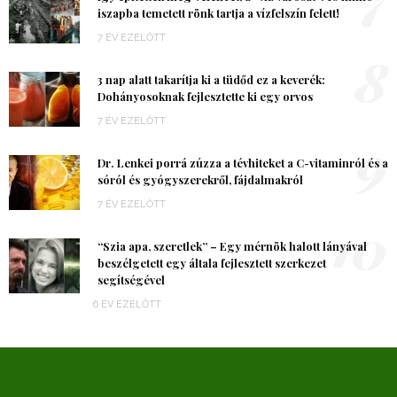
iszapba temetett rönk tartja a vízfelszín felett!
7 ÉV EZELŐTT
8
3 nap alatt takarítja ki a tüdőd ez a keverék:
Dohányosoknak fejlesztette ki egy orvos
7 ÉV EZELŐTT
9
Dr. Lenkei porrá zúzza a tévhiteket a C-vitaminról és a
sóról és gyógyszerekről, fájdalmakról
7 ÉV EZELŐTT
10
“Szia apa, szeretlek” – Egy mérnök halott lányával
beszélgetett egy általa fejlesztett szerkezet
segítségével
6 ÉV EZELŐTT