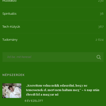
Múltidéző
236
Spirituális
38
Tech-Kütyük
387
Tudomány
2 624
NÉPSZERŰEK
„Szerettem volna nekik odaszólni, hogy ne
temessenek el, mert nem haltam meg” – 6 nap után
ébredt fel a magyar nő
6 ÉV EZELŐTT