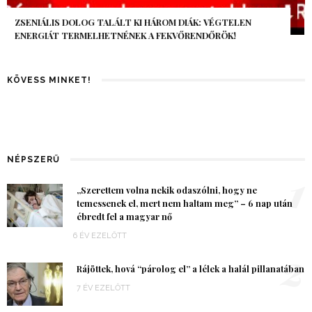
AZ AI-VILÁGVÉGE ÁRNYÉKA, CSAK PÁR ÓRA VOLT, MÉGIS AZ
EGÉSZ VILÁG MEGÉREZTE…
KÖVESS MINKET!
NÉPSZERŰ
1
„Szerettem volna nekik odaszólni, hogy ne
temessenek el, mert nem haltam meg” – 6 nap után
ébredt fel a magyar nő
6 ÉV EZELŐTT
2
Rájöttek, hová “párolog el” a lélek a halál pillanatában
7 ÉV EZELŐTT