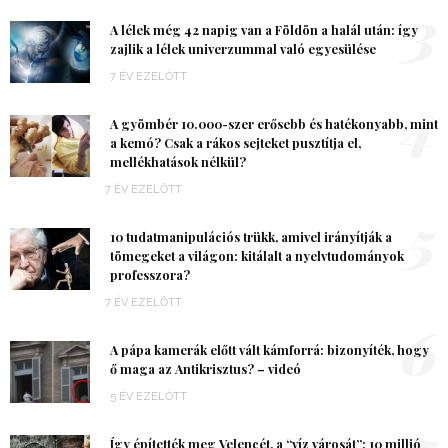
3
A lélek még 42 napig van a Földön a halál után: így
zajlik a lélek univerzummal való egyesülése
7 ÉV EZELŐTT
4
A gyömbér 10.000-szer erősebb és hatékonyabb, mint
a kemó? Csak a rákos sejteket pusztítja el,
mellékhatások nélkül?
7 ÉV EZELŐTT
5
10 tudatmanipulációs trükk, amivel irányítják a
tömegeket a világon: kitálalt a nyelvtudományok
professzora?
7 ÉV EZELŐTT
6
A pápa kamerák előtt vált kámforrá: bizonyíték, hogy
ő maga az Antikrisztus? – videó
5 ÉV EZELŐTT
7
Így építették meg Velencét, a “víz városát”: 10 millió