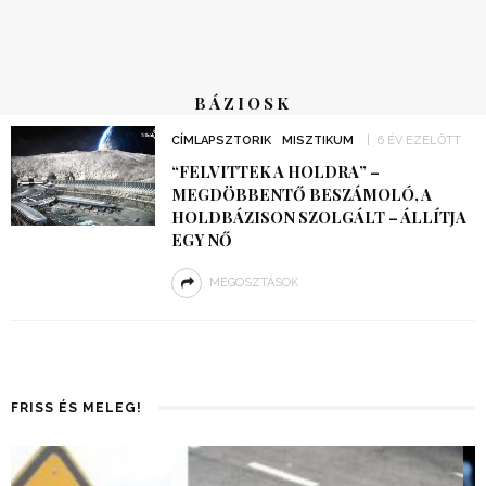
BÁZIOSK
CÍMLAPSZTORIK
MISZTIKUM
6 ÉV EZELŐTT
“FELVITTEK A HOLDRA” –
MEGDÖBBENTŐ BESZÁMOLÓ, A
HOLDBÁZISON SZOLGÁLT – ÁLLÍTJA
EGY NŐ
MEGOSZTÁSOK
FRISS ÉS MELEG!