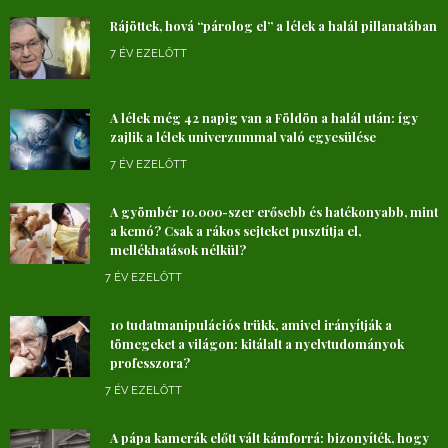
Rájöttek, hová “párolog el” a lélek a halál pillanatában
7 ÉV EZELŐTT
A lélek még 42 napig van a Földön a halál után: így
zajlik a lélek univerzummal való egyesülése
7 ÉV EZELŐTT
A gyömbér 10.000-szer erősebb és hatékonyabb, mint
a kemó? Csak a rákos sejteket pusztítja el,
mellékhatások nélkül?
7 ÉV EZELŐTT
10 tudatmanipulációs trükk, amivel irányítják a
tömegeket a világon: kitálalt a nyelvtudományok
professzora?
7 ÉV EZELŐTT
A pápa kamerák előtt vált kámforrá: bizonyíték, hogy