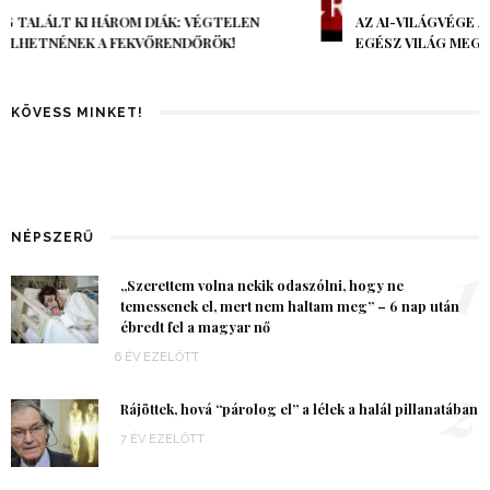
AZ AI-VILÁGVÉGE ÁRNYÉKA, CSAK PÁR ÓRA VOLT, MÉGIS AZ
EGÉSZ VILÁG MEGÉREZTE…
KÖVESS MINKET!
NÉPSZERŰ
1
„Szerettem volna nekik odaszólni, hogy ne
temessenek el, mert nem haltam meg” – 6 nap után
ébredt fel a magyar nő
6 ÉV EZELŐTT
2
Rájöttek, hová “párolog el” a lélek a halál pillanatában
7 ÉV EZELŐTT