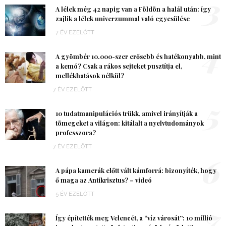
3
A lélek még 42 napig van a Földön a halál után: így
zajlik a lélek univerzummal való egyesülése
7 ÉV EZELŐTT
4
A gyömbér 10.000-szer erősebb és hatékonyabb, mint
a kemó? Csak a rákos sejteket pusztítja el,
mellékhatások nélkül?
7 ÉV EZELŐTT
5
10 tudatmanipulációs trükk, amivel irányítják a
tömegeket a világon: kitálalt a nyelvtudományok
professzora?
7 ÉV EZELŐTT
6
A pápa kamerák előtt vált kámforrá: bizonyíték, hogy
ő maga az Antikrisztus? – videó
5 ÉV EZELŐTT
7
Így építették meg Velencét, a “víz városát”: 10 millió