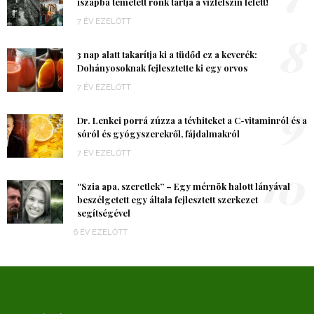
iszapba temetett rönk tartja a vízfelszín felett!
7 ÉV EZELŐTT
8
3 nap alatt takarítja ki a tüdőd ez a keverék:
Dohányosoknak fejlesztette ki egy orvos
7 ÉV EZELŐTT
9
Dr. Lenkei porrá zúzza a tévhiteket a C-vitaminról és a
sóról és gyógyszerekről, fájdalmakról
7 ÉV EZELŐTT
10
“Szia apa, szeretlek” – Egy mérnök halott lányával
beszélgetett egy általa fejlesztett szerkezet
segítségével
6 ÉV EZELŐTT