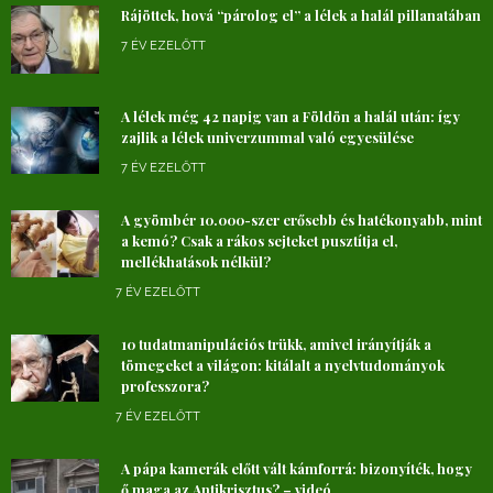
Rájöttek, hová “párolog el” a lélek a halál pillanatában
7 ÉV EZELŐTT
A lélek még 42 napig van a Földön a halál után: így
zajlik a lélek univerzummal való egyesülése
7 ÉV EZELŐTT
A gyömbér 10.000-szer erősebb és hatékonyabb, mint
a kemó? Csak a rákos sejteket pusztítja el,
mellékhatások nélkül?
7 ÉV EZELŐTT
10 tudatmanipulációs trükk, amivel irányítják a
tömegeket a világon: kitálalt a nyelvtudományok
professzora?
7 ÉV EZELŐTT
A pápa kamerák előtt vált kámforrá: bizonyíték, hogy
ő maga az Antikrisztus? – videó