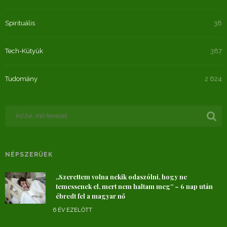
Spirituális
38
Tech-Kütyük
387
Tudomány
2 624
NÉPSZERŰEK
„Szerettem volna nekik odaszólni, hogy ne
temessenek el, mert nem haltam meg” – 6 nap után
ébredt fel a magyar nő
6 ÉV EZELŐTT