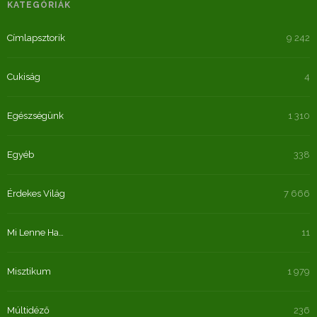
KATEGÓRIÁK
Címlapsztorik
9 242
Cukiság
4
Egészségünk
1 310
Egyéb
338
Érdekes Világ
7 666
Mi Lenne Ha…
11
Misztikum
1 979
Múltidéző
236