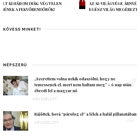
AZ AI-VILÁGVÉGE ÁRNYÉKA, CSAK PÁR ÓRA VOLT, MÉGIS AZ
EGÉSZ VILÁG MEGÉREZTE…
KÖVESS MINKET!
NÉPSZERŰ
1
„Szerettem volna nekik odaszólni, hogy ne
temessenek el, mert nem haltam meg” – 6 nap után
ébredt fel a magyar nő
6 ÉV EZELŐTT
2
Rájöttek, hová “párolog el” a lélek a halál pillanatában
7 ÉV EZELŐTT