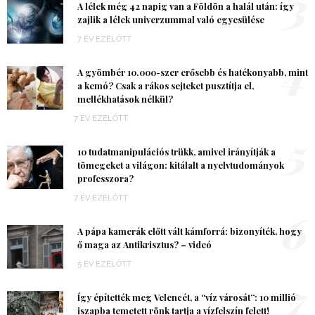
3
A lélek még 42 napig van a Földön a halál után: így
zajlik a lélek univerzummal való egyesülése
7 ÉV EZELŐTT
4
A gyömbér 10.000-szer erősebb és hatékonyabb, mint
a kemó? Csak a rákos sejteket pusztítja el,
mellékhatások nélkül?
7 ÉV EZELŐTT
5
10 tudatmanipulációs trükk, amivel irányítják a
tömegeket a világon: kitálalt a nyelvtudományok
professzora?
7 ÉV EZELŐTT
6
A pápa kamerák előtt vált kámforrá: bizonyíték, hogy
ő maga az Antikrisztus? – videó
5 ÉV EZELŐTT
7
Így építették meg Velencét, a “víz városát”: 10 millió
iszapba temetett rönk tartja a vízfelszín felett!