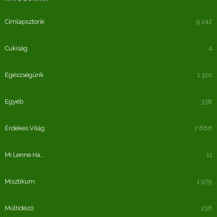
Címlapsztorik
9 242
Cukiság
4
Egészségünk
1 310
Egyéb
338
Érdekes Világ
7 666
Mi Lenne Ha…
11
Misztikum
1 979
Múltidéző
236