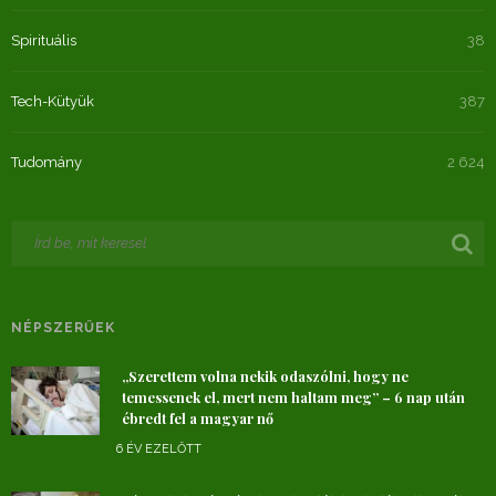
Spirituális
38
Tech-Kütyük
387
Tudomány
2 624
NÉPSZERŰEK
„Szerettem volna nekik odaszólni, hogy ne
temessenek el, mert nem haltam meg” – 6 nap után
ébredt fel a magyar nő
6 ÉV EZELŐTT