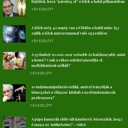
Rájöttek, hová “párolog el” a lélek a halál pillanatában
7 ÉV EZELŐTT
A lélek még 42 napig van a Földön a halál után: így
zajlik a lélek univerzummal való egyesülése
7 ÉV EZELŐTT
A gyömbér 10.000-szer erősebb és hatékonyabb, mint
a kemó? Csak a rákos sejteket pusztítja el,
mellékhatások nélkül?
7 ÉV EZELŐTT
10 tudatmanipulációs trükk, amivel irányítják a
tömegeket a világon: kitálalt a nyelvtudományok
professzora?
7 ÉV EZELŐTT
A pápa kamerák előtt vált kámforrá: bizonyíték, hogy
ő maga az Antikrisztus? – videó