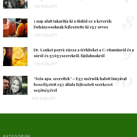
7 ÉV EZELŐTT
8
3 nap alatt takarítja ki a tüdőd ez a keverék:
Dohányosoknak fejlesztette ki egy orvos
7 ÉV EZELŐTT
9
Dr. Lenkei porrá zúzza a tévhiteket a C-vitaminról és a
sóról és gyógyszerekről, fájdalmakról
7 ÉV EZELŐTT
10
“Szia apa, szeretlek” – Egy mérnök halott lányával
beszélgetett egy általa fejlesztett szerkezet
segítségével
6 ÉV EZELŐTT
KATEGÓRIÁK