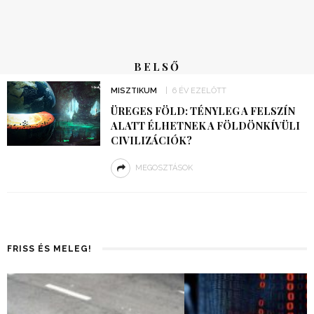
BELSŐ
MISZTIKUM
6 ÉV EZELŐTT
ÜREGES FÖLD: TÉNYLEG A FELSZÍN
ALATT ÉLHETNEK A FÖLDÖNKÍVÜLI
CIVILIZÁCIÓK?
MEGOSZTÁSOK
FRISS ÉS MELEG!