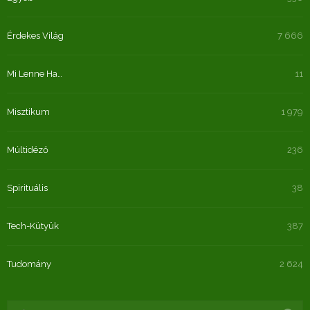
Érdekes Világ
7 666
Mi Lenne Ha…
11
Misztikum
1 979
Múltidéző
236
Spirituális
38
Tech-Kütyük
387
Tudomány
2 624