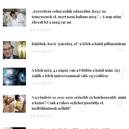
1
„Szerettem volna nekik odaszólni, hogy ne
temessenek el, mert nem haltam meg” – 6 nap után
ébredt fel a magyar nő
6 ÉV EZELŐTT
2
Rájöttek, hová “párolog el” a lélek a halál pillanatában
7 ÉV EZELŐTT
3
A lélek még 42 napig van a Földön a halál után: így
zajlik a lélek univerzummal való egyesülése
7 ÉV EZELŐTT
4
A gyömbér 10.000-szer erősebb és hatékonyabb, mint
a kemó? Csak a rákos sejteket pusztítja el,
mellékhatások nélkül?
7 ÉV EZELŐTT