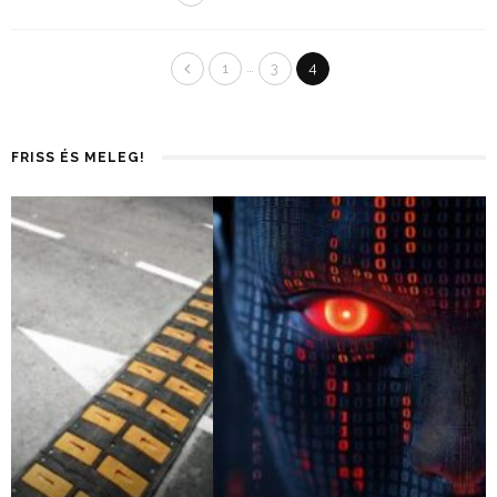
…
1
3
4
FRISS ÉS MELEG!