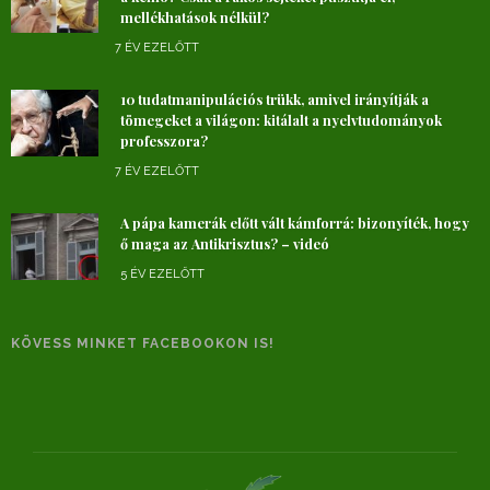
mellékhatások nélkül?
7 ÉV EZELŐTT
10 tudatmanipulációs trükk, amivel irányítják a
tömegeket a világon: kitálalt a nyelvtudományok
professzora?
7 ÉV EZELŐTT
A pápa kamerák előtt vált kámforrá: bizonyíték, hogy
ő maga az Antikrisztus? – videó
5 ÉV EZELŐTT
KÖVESS MINKET FACEBOOKON IS!