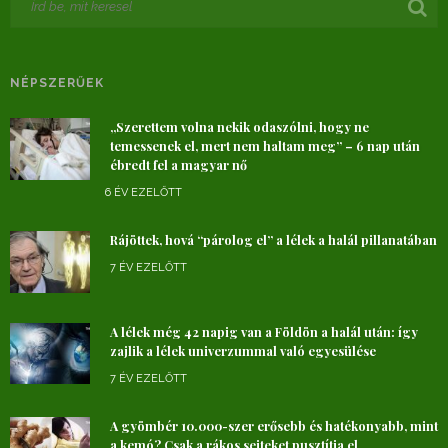
NÉPSZERŰEK
„Szerettem volna nekik odaszólni, hogy ne
temessenek el, mert nem haltam meg” – 6 nap után
ébredt fel a magyar nő
6 ÉV EZELŐTT
Rájöttek, hová “párolog el” a lélek a halál pillanatában
7 ÉV EZELŐTT
A lélek még 42 napig van a Földön a halál után: így
zajlik a lélek univerzummal való egyesülése
7 ÉV EZELŐTT
A gyömbér 10.000-szer erősebb és hatékonyabb, mint
a kemó? Csak a rákos sejteket pusztítja el,