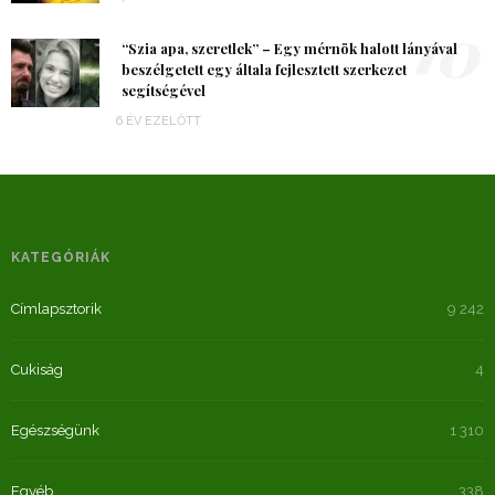
10
“Szia apa, szeretlek” – Egy mérnök halott lányával
beszélgetett egy általa fejlesztett szerkezet
segítségével
6 ÉV EZELŐTT
KATEGÓRIÁK
Címlapsztorik
9 242
Cukiság
4
Egészségünk
1 310
Egyéb
338