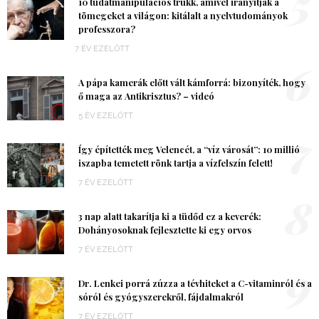
5
10 tudatmanipulációs trükk, amivel irányítják a
tömegeket a világon: kitálalt a nyelvtudományok
professzora?
7 ÉV EZELŐTT
6
A pápa kamerák előtt vált kámforrá: bizonyíték, hogy
ő maga az Antikrisztus? – videó
5 ÉV EZELŐTT
7
Így építették meg Velencét, a “víz városát”: 10 millió
iszapba temetett rönk tartja a vízfelszín felett!
7 ÉV EZELŐTT
8
3 nap alatt takarítja ki a tüdőd ez a keverék:
Dohányosoknak fejlesztette ki egy orvos
7 ÉV EZELŐTT
9
Dr. Lenkei porrá zúzza a tévhiteket a C-vitaminról és a
sóról és gyógyszerekről, fájdalmakról
7 ÉV EZELŐTT