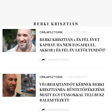
BERKI KRISZTIÁN
CÍMLAPSZTORIK
5 ÉV EZELŐTT
BERKI KRISZTIÁN 2 ÉS FÉL ÉVET
KAPHAT, HA NEM FOGADJA EL,
AKKOR 7 ÉS FÉL ÉV LETÖLTENDŐT!
MEGOSZTÁSOK
CÍMLAPSZTORIK
5 ÉV EZELŐTT
VÉGREHAJTANDÓT KÉRNEK BERKI
KRISZTIÁNRA: BÜNTETŐFÉKEZÉSE
MIATT EGY UTASOKKAL TELI BUSZ
BALESETEZETT
MEGOSZTÁSOK