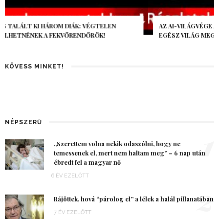
AZ AI-VILÁGVÉGE ÁRNYÉKA, CSAK PÁR ÓRA VOLT, MÉGIS AZ
EGÉSZ VILÁG MEGÉREZTE…
KÖVESS MINKET!
NÉPSZERŰ
1
„Szerettem volna nekik odaszólni, hogy ne
temessenek el, mert nem haltam meg” – 6 nap után
ébredt fel a magyar nő
6 ÉV EZELŐTT
2
Rájöttek, hová “párolog el” a lélek a halál pillanatában
7 ÉV EZELŐTT