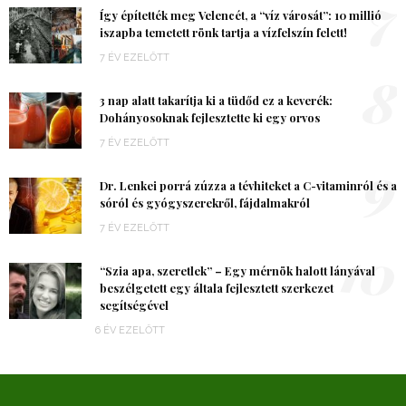
7
Így építették meg Velencét, a “víz városát”: 10 millió
iszapba temetett rönk tartja a vízfelszín felett!
7 ÉV EZELŐTT
8
3 nap alatt takarítja ki a tüdőd ez a keverék:
Dohányosoknak fejlesztette ki egy orvos
7 ÉV EZELŐTT
9
Dr. Lenkei porrá zúzza a tévhiteket a C-vitaminról és a
sóról és gyógyszerekről, fájdalmakról
7 ÉV EZELŐTT
10
“Szia apa, szeretlek” – Egy mérnök halott lányával
beszélgetett egy általa fejlesztett szerkezet
segítségével
6 ÉV EZELŐTT