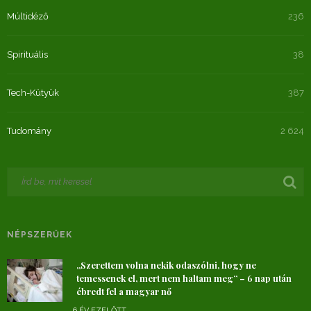
Múltidéző
236
Spirituális
38
Tech-Kütyük
387
Tudomány
2 624
NÉPSZERŰEK
„Szerettem volna nekik odaszólni, hogy ne
temessenek el, mert nem haltam meg” – 6 nap után
ébredt fel a magyar nő
6 ÉV EZELŐTT