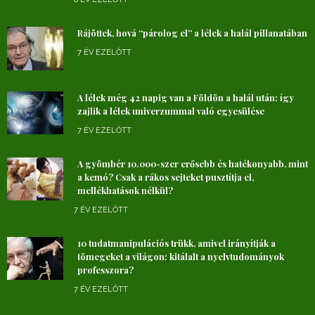
Rájöttek, hová “párolog el” a lélek a halál pillanatában
7 ÉV EZELŐTT
A lélek még 42 napig van a Földön a halál után: így
zajlik a lélek univerzummal való egyesülése
7 ÉV EZELŐTT
A gyömbér 10.000-szer erősebb és hatékonyabb, mint
a kemó? Csak a rákos sejteket pusztítja el,
mellékhatások nélkül?
7 ÉV EZELŐTT
10 tudatmanipulációs trükk, amivel irányítják a
tömegeket a világon: kitálalt a nyelvtudományok
professzora?
7 ÉV EZELŐTT