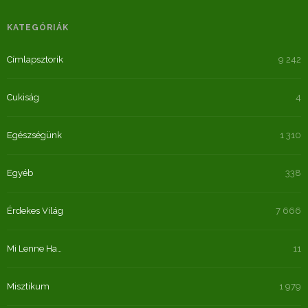
KATEGÓRIÁK
Címlapsztorik
9 242
Cukiság
4
Egészségünk
1 310
Egyéb
338
Érdekes Világ
7 666
Mi Lenne Ha…
11
Misztikum
1 979