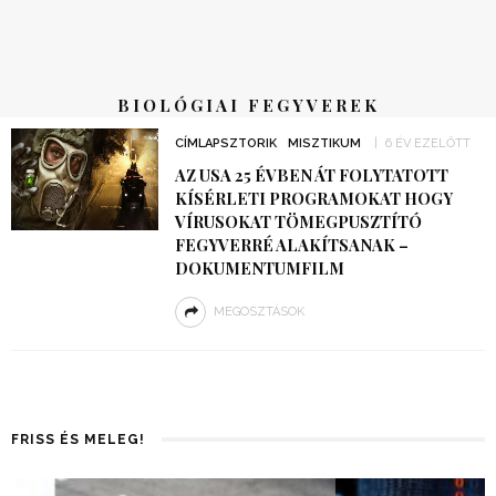
BIOLÓGIAI FEGYVEREK
CÍMLAPSZTORIK
MISZTIKUM
6 ÉV EZELŐTT
AZ USA 25 ÉVBEN ÁT FOLYTATOTT
KÍSÉRLETI PROGRAMOKAT HOGY
VÍRUSOKAT TÖMEGPUSZTÍTÓ
FEGYVERRÉ ALAKÍTSANAK –
DOKUMENTUMFILM
MEGOSZTÁSOK
FRISS ÉS MELEG!