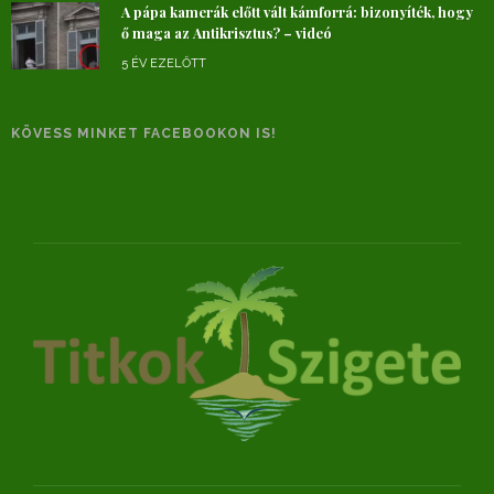
A pápa kamerák előtt vált kámforrá: bizonyíték, hogy
ő maga az Antikrisztus? – videó
5 ÉV EZELŐTT
KÖVESS MINKET FACEBOOKON IS!