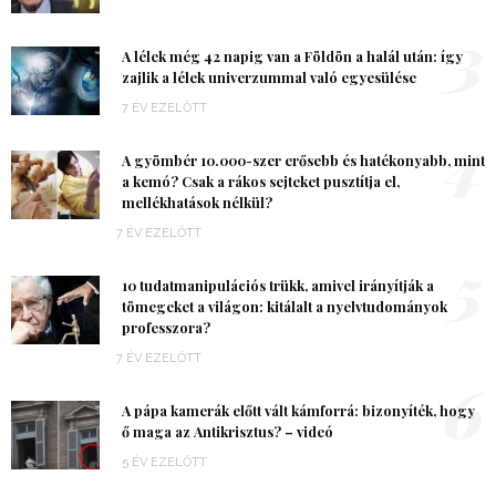
3
A lélek még 42 napig van a Földön a halál után: így
zajlik a lélek univerzummal való egyesülése
7 ÉV EZELŐTT
4
A gyömbér 10.000-szer erősebb és hatékonyabb, mint
a kemó? Csak a rákos sejteket pusztítja el,
mellékhatások nélkül?
7 ÉV EZELŐTT
5
10 tudatmanipulációs trükk, amivel irányítják a
tömegeket a világon: kitálalt a nyelvtudományok
professzora?
7 ÉV EZELŐTT
6
A pápa kamerák előtt vált kámforrá: bizonyíték, hogy
ő maga az Antikrisztus? – videó
5 ÉV EZELŐTT