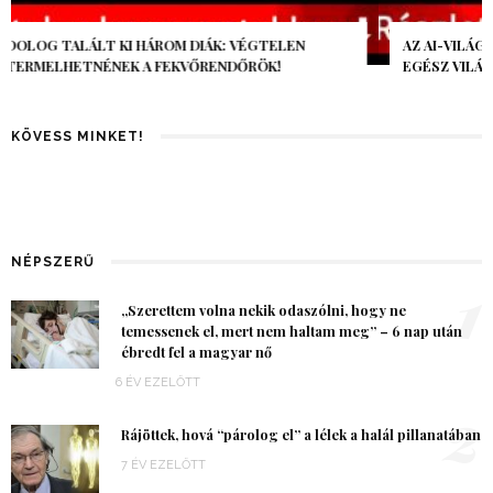
AZ AI-VILÁGVÉGE ÁRNYÉKA, CSAK PÁR ÓRA VOLT, MÉGIS AZ
EGÉSZ VILÁG MEGÉREZTE…
KÖVESS MINKET!
NÉPSZERŰ
1
„Szerettem volna nekik odaszólni, hogy ne
temessenek el, mert nem haltam meg” – 6 nap után
ébredt fel a magyar nő
6 ÉV EZELŐTT
2
Rájöttek, hová “párolog el” a lélek a halál pillanatában
7 ÉV EZELŐTT