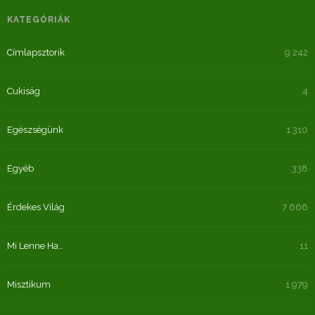
KATEGÓRIÁK
Címlapsztorik
9 242
Cukiság
4
Egészségünk
1 310
Egyéb
338
Érdekes Világ
7 666
Mi Lenne Ha…
11
Misztikum
1 979