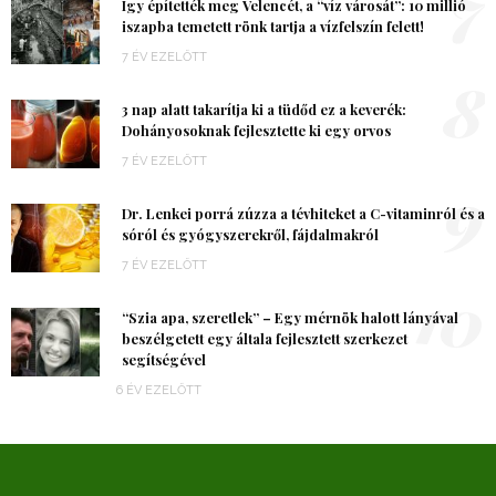
7
Így építették meg Velencét, a “víz városát”: 10 millió
iszapba temetett rönk tartja a vízfelszín felett!
7 ÉV EZELŐTT
8
3 nap alatt takarítja ki a tüdőd ez a keverék:
Dohányosoknak fejlesztette ki egy orvos
7 ÉV EZELŐTT
9
Dr. Lenkei porrá zúzza a tévhiteket a C-vitaminról és a
sóról és gyógyszerekről, fájdalmakról
7 ÉV EZELŐTT
10
“Szia apa, szeretlek” – Egy mérnök halott lányával
beszélgetett egy általa fejlesztett szerkezet
segítségével
6 ÉV EZELŐTT