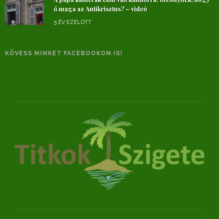
ő maga az Antikrisztus? – videó
5 ÉV EZELŐTT
KÖVESS MINKET FACEBOOKON IS!