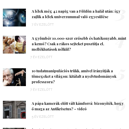
3
A lélek még 42 napig van a Földön a halál után: így
zajlik a lélek univerzummal való egyesülése
7 ÉV EZELŐTT
4
A gyömbér 10.000-szer erősebb és hatékonyabb, mint
a kemó? Csak a rákos sejteket pusztítja el,
mellékhatások nélkül?
7 ÉV EZELŐTT
5
10 tudatmanipulációs trükk, amivel irányítják a
tömegeket a világon: kitálalt a nyelvtudományok
professzora?
7 ÉV EZELŐTT
6
A pápa kamerák előtt vált kámforrá: bizonyíték, hogy
ő maga az Antikrisztus? – videó
5 ÉV EZELŐTT