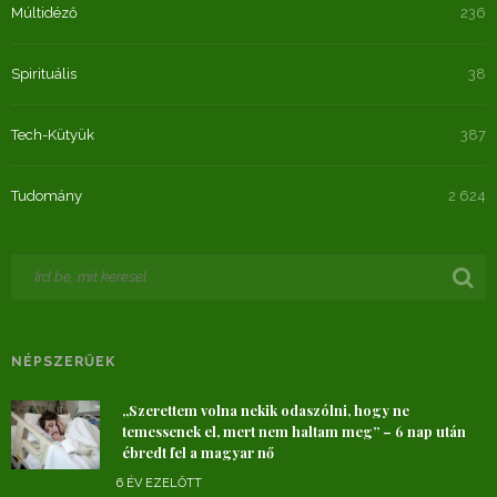
Múltidéző
236
Spirituális
38
Tech-Kütyük
387
Tudomány
2 624
NÉPSZERŰEK
„Szerettem volna nekik odaszólni, hogy ne
temessenek el, mert nem haltam meg” – 6 nap után
ébredt fel a magyar nő
6 ÉV EZELŐTT