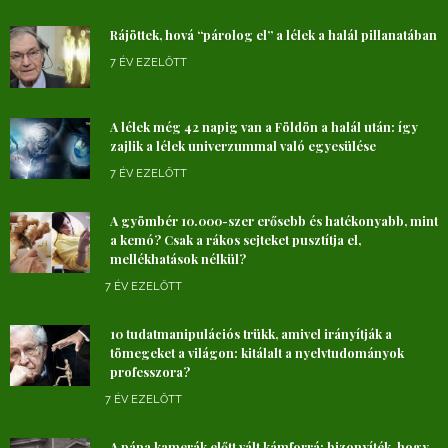
Rájöttek, hová “párolog el” a lélek a halál pillanatában
7 ÉV EZELŐTT
A lélek még 42 napig van a Földön a halál után: így
zajlik a lélek univerzummal való egyesülése
7 ÉV EZELŐTT
A gyömbér 10.000-szer erősebb és hatékonyabb, mint
a kemó? Csak a rákos sejteket pusztítja el,
mellékhatások nélkül?
7 ÉV EZELŐTT
10 tudatmanipulációs trükk, amivel irányítják a
tömegeket a világon: kitálalt a nyelvtudományok
professzora?
7 ÉV EZELŐTT
A pápa kamerák előtt vált kámforrá: bizonyíték, hogy