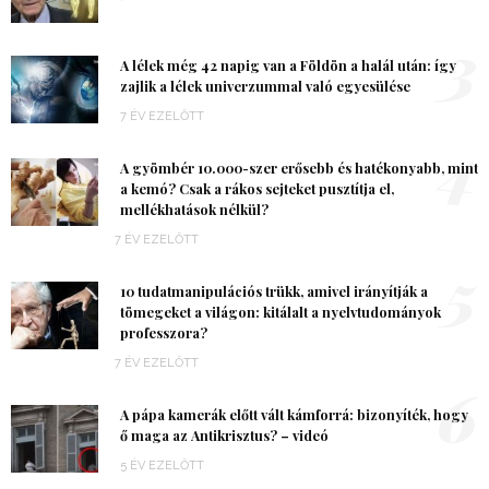
3
A lélek még 42 napig van a Földön a halál után: így
zajlik a lélek univerzummal való egyesülése
7 ÉV EZELŐTT
4
A gyömbér 10.000-szer erősebb és hatékonyabb, mint
a kemó? Csak a rákos sejteket pusztítja el,
mellékhatások nélkül?
7 ÉV EZELŐTT
5
10 tudatmanipulációs trükk, amivel irányítják a
tömegeket a világon: kitálalt a nyelvtudományok
professzora?
7 ÉV EZELŐTT
6
A pápa kamerák előtt vált kámforrá: bizonyíték, hogy
ő maga az Antikrisztus? – videó
5 ÉV EZELŐTT