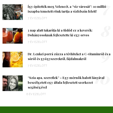
7
Így építették meg Velencét, a “víz városát”: 10 millió
iszapba temetett rönk tartja a vízfelszín felett!
7 ÉV EZELŐTT
8
3 nap alatt takarítja ki a tüdőd ez a keverék:
Dohányosoknak fejlesztette ki egy orvos
7 ÉV EZELŐTT
9
Dr. Lenkei porrá zúzza a tévhiteket a C-vitaminról és a
sóról és gyógyszerekről, fájdalmakról
7 ÉV EZELŐTT
10
“Szia apa, szeretlek” – Egy mérnök halott lányával
beszélgetett egy általa fejlesztett szerkezet
segítségével
6 ÉV EZELŐTT