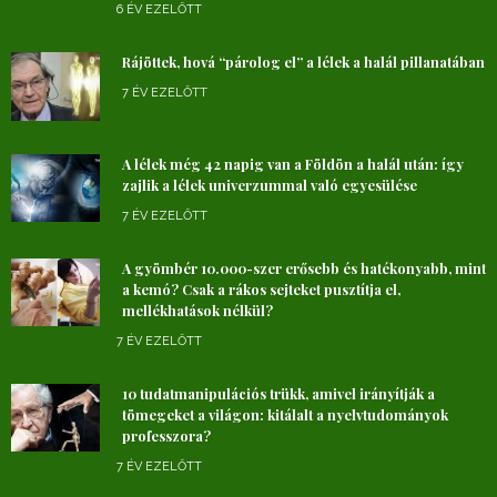
6 ÉV EZELŐTT
Rájöttek, hová “párolog el” a lélek a halál pillanatában
7 ÉV EZELŐTT
A lélek még 42 napig van a Földön a halál után: így
zajlik a lélek univerzummal való egyesülése
7 ÉV EZELŐTT
A gyömbér 10.000-szer erősebb és hatékonyabb, mint
a kemó? Csak a rákos sejteket pusztítja el,
mellékhatások nélkül?
7 ÉV EZELŐTT
10 tudatmanipulációs trükk, amivel irányítják a
tömegeket a világon: kitálalt a nyelvtudományok
professzora?
7 ÉV EZELŐTT