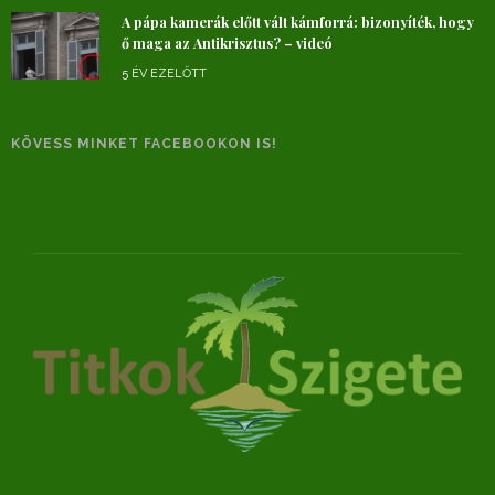
A pápa kamerák előtt vált kámforrá: bizonyíték, hogy
ő maga az Antikrisztus? – videó
5 ÉV EZELŐTT
KÖVESS MINKET FACEBOOKON IS!