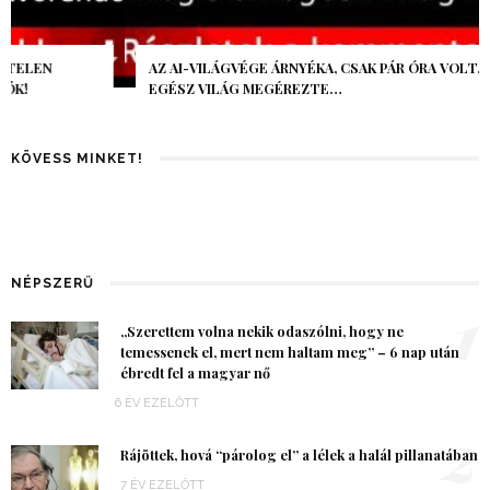
AZ AI-VILÁGVÉGE ÁRNYÉKA, CSAK PÁR ÓRA VOLT, MÉGIS AZ
EGÉSZ VILÁG MEGÉREZTE…
KÖVESS MINKET!
NÉPSZERŰ
1
„Szerettem volna nekik odaszólni, hogy ne
temessenek el, mert nem haltam meg” – 6 nap után
ébredt fel a magyar nő
6 ÉV EZELŐTT
2
Rájöttek, hová “párolog el” a lélek a halál pillanatában
7 ÉV EZELŐTT