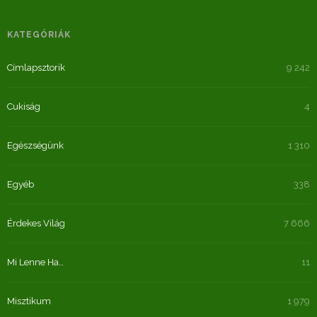
KATEGÓRIÁK
Címlapsztorik
9 242
Cukiság
4
Egészségünk
1 310
Egyéb
338
Érdekes Világ
7 666
Mi Lenne Ha…
11
Misztikum
1 979