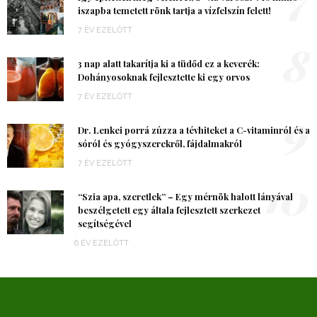
iszapba temetett rönk tartja a vízfelszín felett!
7 ÉV EZELŐTT
8
3 nap alatt takarítja ki a tüdőd ez a keverék:
Dohányosoknak fejlesztette ki egy orvos
7 ÉV EZELŐTT
9
Dr. Lenkei porrá zúzza a tévhiteket a C-vitaminról és a
sóról és gyógyszerekről, fájdalmakról
7 ÉV EZELŐTT
10
“Szia apa, szeretlek” – Egy mérnök halott lányával
beszélgetett egy általa fejlesztett szerkezet
segítségével
6 ÉV EZELŐTT