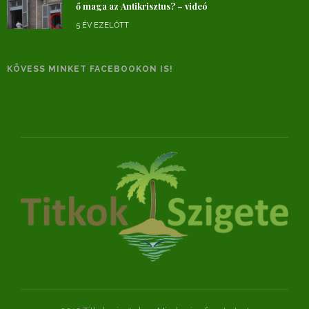
ő maga az Antikrisztus? – videó
5 ÉV EZELŐTT
KÖVESS MINKET FACEBOOKON IS!