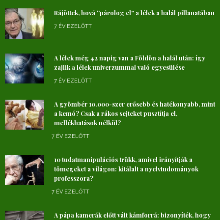
Rájöttek, hová “párolog el” a lélek a halál pillanatában
7 ÉV EZELŐTT
A lélek még 42 napig van a Földön a halál után: így
zajlik a lélek univerzummal való egyesülése
7 ÉV EZELŐTT
A gyömbér 10.000-szer erősebb és hatékonyabb, mint
a kemó? Csak a rákos sejteket pusztítja el,
mellékhatások nélkül?
7 ÉV EZELŐTT
10 tudatmanipulációs trükk, amivel irányítják a
tömegeket a világon: kitálalt a nyelvtudományok
professzora?
7 ÉV EZELŐTT
A pápa kamerák előtt vált kámforrá: bizonyíték, hogy