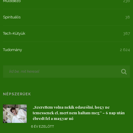
Múltidéző
236
Spirituális
38
Tech-Kütyük
387
Tudomány
2 624
NÉPSZERŰEK
„Szerettem volna nekik odaszólni, hogy ne
temessenek el, mert nem haltam meg” – 6 nap után
ébredt fel a magyar nő
6 ÉV EZELŐTT