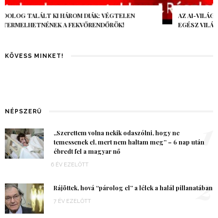
AZ AI-VILÁGVÉGE ÁRNYÉKA, CSAK PÁR ÓRA VOLT, MÉGIS AZ
EGÉSZ VILÁG MEGÉREZTE…
KÖVESS MINKET!
NÉPSZERŰ
1
„Szerettem volna nekik odaszólni, hogy ne
temessenek el, mert nem haltam meg” – 6 nap után
ébredt fel a magyar nő
6 ÉV EZELŐTT
2
Rájöttek, hová “párolog el” a lélek a halál pillanatában
7 ÉV EZELŐTT