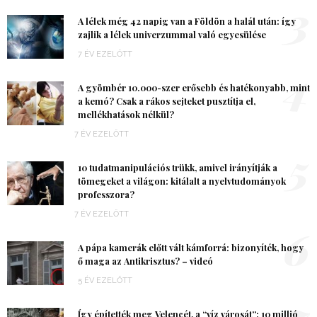
3
A lélek még 42 napig van a Földön a halál után: így
zajlik a lélek univerzummal való egyesülése
7 ÉV EZELŐTT
4
A gyömbér 10.000-szer erősebb és hatékonyabb, mint
a kemó? Csak a rákos sejteket pusztítja el,
mellékhatások nélkül?
7 ÉV EZELŐTT
5
10 tudatmanipulációs trükk, amivel irányítják a
tömegeket a világon: kitálalt a nyelvtudományok
professzora?
7 ÉV EZELŐTT
6
A pápa kamerák előtt vált kámforrá: bizonyíték, hogy
ő maga az Antikrisztus? – videó
5 ÉV EZELŐTT
7
Így építették meg Velencét, a “víz városát”: 10 millió