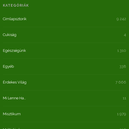
KATEGÓRIÁK
Címlapsztorik
9 242
Cukiság
4
Egészségünk
1 310
Egyéb
338
Érdekes Világ
7 666
Mi Lenne Ha…
11
Misztikum
1 979