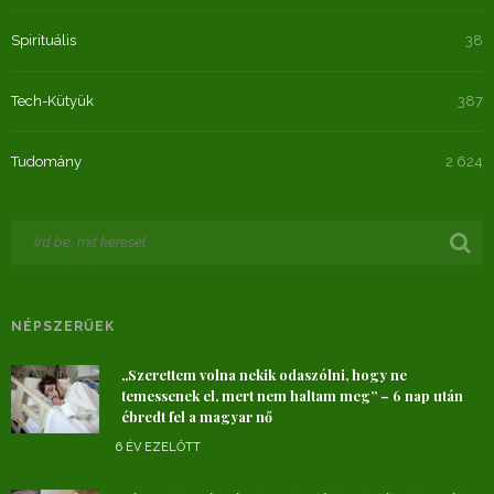
Spirituális
38
Tech-Kütyük
387
Tudomány
2 624
NÉPSZERŰEK
„Szerettem volna nekik odaszólni, hogy ne
temessenek el, mert nem haltam meg” – 6 nap után
ébredt fel a magyar nő
6 ÉV EZELŐTT