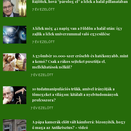
Rájöttek, hová “párolog el” a lélek a halál pillanatában
7 ÉV EZELŐTT
A lélek még 42 napig van a Földön a halál után: így
zajlik a lélek univerzummal való egyesülése
7 ÉV EZELŐTT
A gyömbér 10.000-szer erősebb és hatékonyabb, mint
a kemó? Csak a rákos sejteket pusztítja el,
mellékhatások nélkül?
7 ÉV EZELŐTT
10 tudatmanipulációs trükk, amivel irányítják a
tömegeket a világon: kitálalt a nyelvtudományok
professzora?
7 ÉV EZELŐTT
A pápa kamerák előtt vált kámforrá: bizonyíték, hogy
ő maga az Antikrisztus? – videó