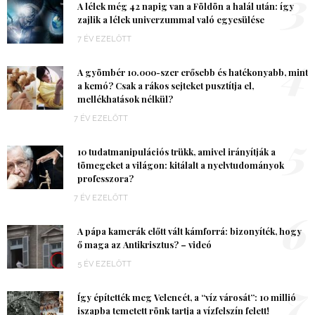
3
A lélek még 42 napig van a Földön a halál után: így
zajlik a lélek univerzummal való egyesülése
7 ÉV EZELŐTT
4
A gyömbér 10.000-szer erősebb és hatékonyabb, mint
a kemó? Csak a rákos sejteket pusztítja el,
mellékhatások nélkül?
7 ÉV EZELŐTT
5
10 tudatmanipulációs trükk, amivel irányítják a
tömegeket a világon: kitálalt a nyelvtudományok
professzora?
7 ÉV EZELŐTT
6
A pápa kamerák előtt vált kámforrá: bizonyíték, hogy
ő maga az Antikrisztus? – videó
5 ÉV EZELŐTT
7
Így építették meg Velencét, a “víz városát”: 10 millió
iszapba temetett rönk tartja a vízfelszín felett!