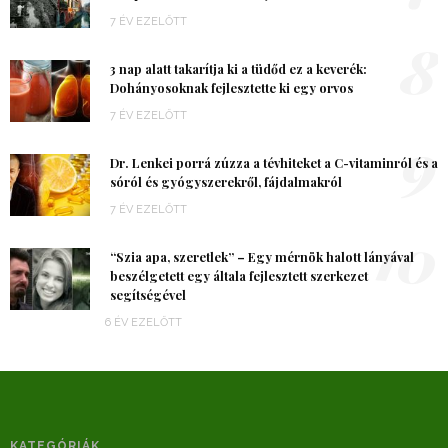
7 ÉV EZELŐTT
8
3 nap alatt takarítja ki a tüdőd ez a keverék:
Dohányosoknak fejlesztette ki egy orvos
7 ÉV EZELŐTT
9
Dr. Lenkei porrá zúzza a tévhiteket a C-vitaminról és a
sóról és gyógyszerekről, fájdalmakról
7 ÉV EZELŐTT
10
“Szia apa, szeretlek” – Egy mérnök halott lányával
beszélgetett egy általa fejlesztett szerkezet
segítségével
6 ÉV EZELŐTT
KATEGÓRIÁK