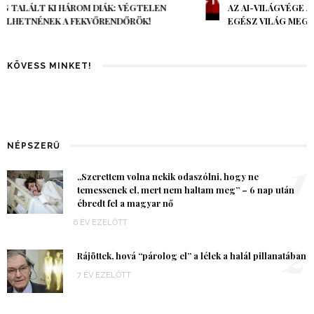
AZ AI-VILÁGVÉGE ÁRNYÉKA, CSAK PÁR ÓRA VOLT, MÉGIS AZ
EGÉSZ VILÁG MEGÉREZTE…
KÖVESS MINKET!
NÉPSZERŰ
1
„Szerettem volna nekik odaszólni, hogy ne
temessenek el, mert nem haltam meg” – 6 nap után
ébredt fel a magyar nő
6 ÉV EZELŐTT
2
Rájöttek, hová “párolog el” a lélek a halál pillanatában
7 ÉV EZELŐTT