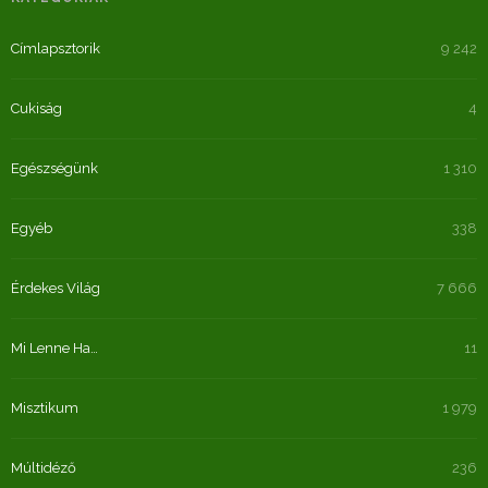
Címlapsztorik
9 242
Cukiság
4
Egészségünk
1 310
Egyéb
338
Érdekes Világ
7 666
Mi Lenne Ha…
11
Misztikum
1 979
Múltidéző
236