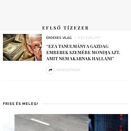
EFLSŐ TÍZEZER
ÉRDEKES VILÁG
6 ÉV EZELŐTT
“EZ A TANULMÁNY A GAZDAG
EMBEREK SZEMÉBE MONDJA AZT,
AMIT NEM AKARNAK HALLANI”
MEGOSZTÁSOK
FRISS ÉS MELEG!