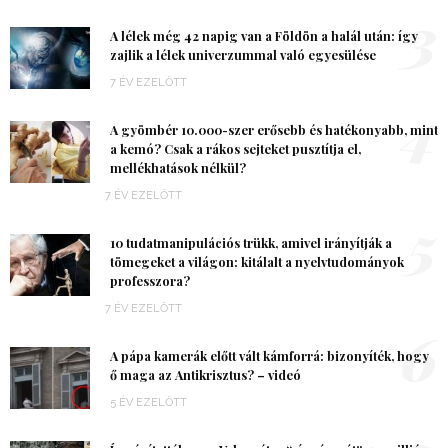
3
A lélek még 42 napig van a Földön a halál után: így
zajlik a lélek univerzummal való egyesülése
7 ÉV EZELŐTT
4
A gyömbér 10.000-szer erősebb és hatékonyabb, mint
a kemó? Csak a rákos sejteket pusztítja el,
mellékhatások nélkül?
7 ÉV EZELŐTT
5
10 tudatmanipulációs trükk, amivel irányítják a
tömegeket a világon: kitálalt a nyelvtudományok
professzora?
7 ÉV EZELŐTT
6
A pápa kamerák előtt vált kámforrá: bizonyíték, hogy
ő maga az Antikrisztus? – videó
5 ÉV EZELŐTT