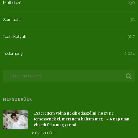
Múltidéző
236
Spirituális
38
Tech-Kütyük
387
Tudomány
2 624
NÉPSZERŰEK
„Szerettem volna nekik odaszólni, hogy ne
temessenek el, mert nem haltam meg” – 6 nap után
ébredt fel a magyar nő
6 ÉV EZELŐTT