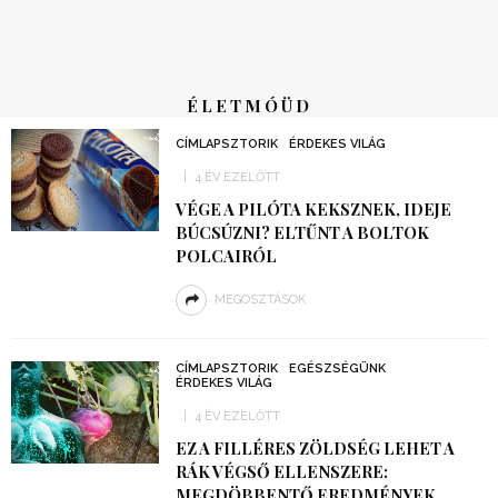
ÉLETMÓÜD
CÍMLAPSZTORIK
ÉRDEKES VILÁG
4 ÉV EZELŐTT
VÉGE A PILÓTA KEKSZNEK, IDEJE
BÚCSÚZNI? ELTŰNT A BOLTOK
POLCAIRÓL
MEGOSZTÁSOK
CÍMLAPSZTORIK
EGÉSZSÉGÜNK
ÉRDEKES VILÁG
4 ÉV EZELŐTT
EZ A FILLÉRES ZÖLDSÉG LEHET A
RÁK VÉGSŐ ELLENSZERE:
MEGDÖBBENTŐ EREDMÉNYEK