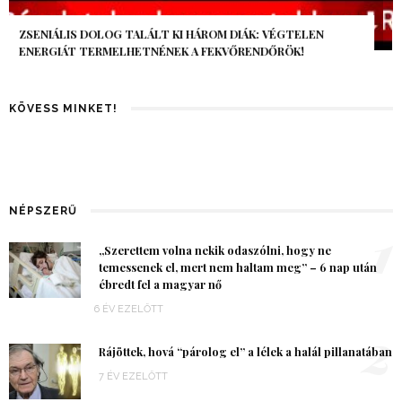
AZ AI-VILÁGVÉGE ÁRNYÉKA, CSAK PÁR ÓRA VOLT, MÉGIS AZ
EGÉSZ VILÁG MEGÉREZTE…
KÖVESS MINKET!
NÉPSZERŰ
1
„Szerettem volna nekik odaszólni, hogy ne
temessenek el, mert nem haltam meg” – 6 nap után
ébredt fel a magyar nő
6 ÉV EZELŐTT
2
Rájöttek, hová “párolog el” a lélek a halál pillanatában
7 ÉV EZELŐTT