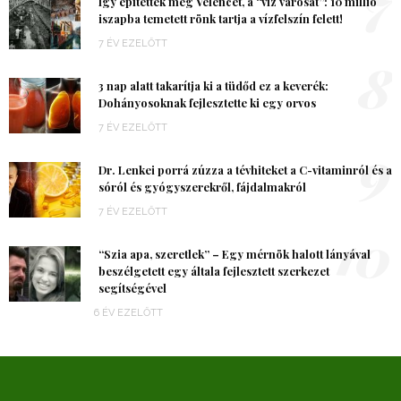
7
Így építették meg Velencét, a “víz városát”: 10 millió
iszapba temetett rönk tartja a vízfelszín felett!
7 ÉV EZELŐTT
8
3 nap alatt takarítja ki a tüdőd ez a keverék:
Dohányosoknak fejlesztette ki egy orvos
7 ÉV EZELŐTT
9
Dr. Lenkei porrá zúzza a tévhiteket a C-vitaminról és a
sóról és gyógyszerekről, fájdalmakról
7 ÉV EZELŐTT
10
“Szia apa, szeretlek” – Egy mérnök halott lányával
beszélgetett egy általa fejlesztett szerkezet
segítségével
6 ÉV EZELŐTT