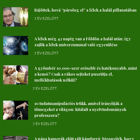
Rájöttek, hová “párolog el” a lélek a halál pillanatában
7 ÉV EZELŐTT
A lélek még 42 napig van a Földön a halál után: így
zajlik a lélek univerzummal való egyesülése
7 ÉV EZELŐTT
A gyömbér 10.000-szer erősebb és hatékonyabb, mint
a kemó? Csak a rákos sejteket pusztítja el,
mellékhatások nélkül?
7 ÉV EZELŐTT
10 tudatmanipulációs trükk, amivel irányítják a
tömegeket a világon: kitálalt a nyelvtudományok
professzora?
7 ÉV EZELŐTT
A pápa kamerák előtt vált kámforrá: bizonyíték, hogy