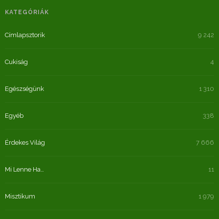
KATEGÓRIÁK
Címlapsztorik
9 242
Cukiság
4
Egészségünk
1 310
Egyéb
338
Érdekes Világ
7 666
Mi Lenne Ha…
11
Misztikum
1 979