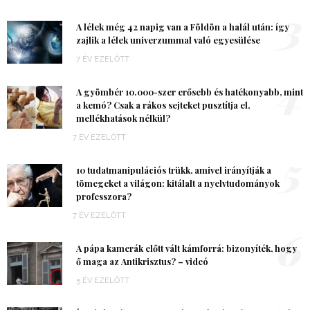
3
A lélek még 42 napig van a Földön a halál után: így
zajlik a lélek univerzummal való egyesülése
7 ÉV EZELŐTT
4
A gyömbér 10.000-szer erősebb és hatékonyabb, mint
a kemó? Csak a rákos sejteket pusztítja el,
mellékhatások nélkül?
7 ÉV EZELŐTT
5
10 tudatmanipulációs trükk, amivel irányítják a
tömegeket a világon: kitálalt a nyelvtudományok
professzora?
7 ÉV EZELŐTT
6
A pápa kamerák előtt vált kámforrá: bizonyíték, hogy
ő maga az Antikrisztus? – videó
5 ÉV EZELŐTT