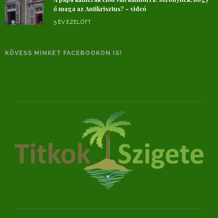
ő maga az Antikrisztus? – videó
5 ÉV EZELŐTT
KÖVESS MINKET FACEBOOKON IS!