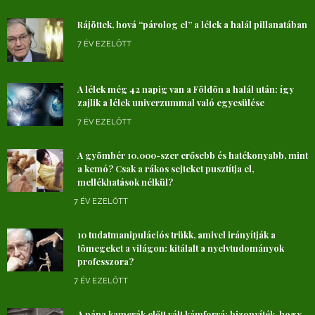
Rájöttek, hová “párolog el” a lélek a halál pillanatában
7 ÉV EZELŐTT
A lélek még 42 napig van a Földön a halál után: így
zajlik a lélek univerzummal való egyesülése
7 ÉV EZELŐTT
A gyömbér 10.000-szer erősebb és hatékonyabb, mint
a kemó? Csak a rákos sejteket pusztítja el,
mellékhatások nélkül?
7 ÉV EZELŐTT
10 tudatmanipulációs trükk, amivel irányítják a
tömegeket a világon: kitálalt a nyelvtudományok
professzora?
7 ÉV EZELŐTT
A pápa kamerák előtt vált kámforrá: bizonyíték, hogy