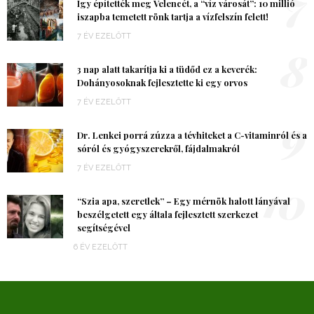
7
Így építették meg Velencét, a “víz városát”: 10 millió
iszapba temetett rönk tartja a vízfelszín felett!
7 ÉV EZELŐTT
8
3 nap alatt takarítja ki a tüdőd ez a keverék:
Dohányosoknak fejlesztette ki egy orvos
7 ÉV EZELŐTT
9
Dr. Lenkei porrá zúzza a tévhiteket a C-vitaminról és a
sóról és gyógyszerekről, fájdalmakról
7 ÉV EZELŐTT
10
“Szia apa, szeretlek” – Egy mérnök halott lányával
beszélgetett egy általa fejlesztett szerkezet
segítségével
6 ÉV EZELŐTT