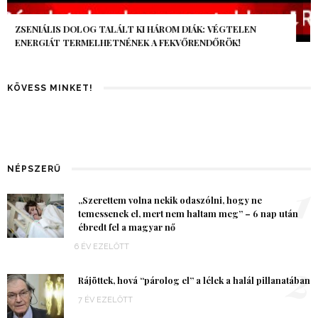
AZ AI-VILÁGVÉGE ÁRNYÉKA, CSAK PÁR ÓRA VOLT, MÉGIS AZ
EGÉSZ VILÁG MEGÉREZTE…
KÖVESS MINKET!
NÉPSZERŰ
1
„Szerettem volna nekik odaszólni, hogy ne
temessenek el, mert nem haltam meg” – 6 nap után
ébredt fel a magyar nő
6 ÉV EZELŐTT
2
Rájöttek, hová “párolog el” a lélek a halál pillanatában
7 ÉV EZELŐTT