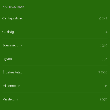
KATEGÓRIÁK
Címlapsztorik
9 242
Cukiság
4
Egészségünk
1 310
Egyéb
338
Érdekes Világ
7 666
Mi Lenne Ha…
11
Misztikum
1 979