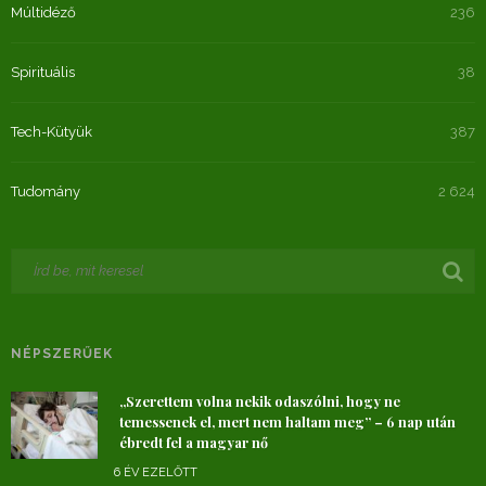
Múltidéző
236
Spirituális
38
Tech-Kütyük
387
Tudomány
2 624
NÉPSZERŰEK
„Szerettem volna nekik odaszólni, hogy ne
temessenek el, mert nem haltam meg” – 6 nap után
ébredt fel a magyar nő
6 ÉV EZELŐTT