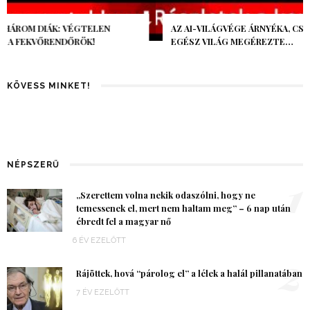
AZ AI-VILÁGVÉGE ÁRNYÉKA, CSAK PÁR ÓRA VOLT, MÉGIS AZ
EGÉSZ VILÁG MEGÉREZTE…
KÖVESS MINKET!
NÉPSZERŰ
1
„Szerettem volna nekik odaszólni, hogy ne
temessenek el, mert nem haltam meg” – 6 nap után
ébredt fel a magyar nő
6 ÉV EZELŐTT
2
Rájöttek, hová “párolog el” a lélek a halál pillanatában
7 ÉV EZELŐTT