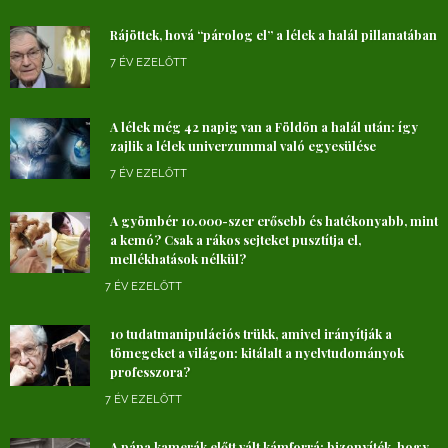
Rájöttek, hová “párolog el” a lélek a halál pillanatában
7 ÉV EZELŐTT
A lélek még 42 napig van a Földön a halál után: így
zajlik a lélek univerzummal való egyesülése
7 ÉV EZELŐTT
A gyömbér 10.000-szer erősebb és hatékonyabb, mint
a kemó? Csak a rákos sejteket pusztítja el,
mellékhatások nélkül?
7 ÉV EZELŐTT
10 tudatmanipulációs trükk, amivel irányítják a
tömegeket a világon: kitálalt a nyelvtudományok
professzora?
7 ÉV EZELŐTT
A pápa kamerák előtt vált kámforrá: bizonyíték, hogy