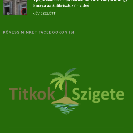
ő maga az Antikrisztus? – videó
5 ÉV EZELŐTT
KÖVESS MINKET FACEBOOKON IS!