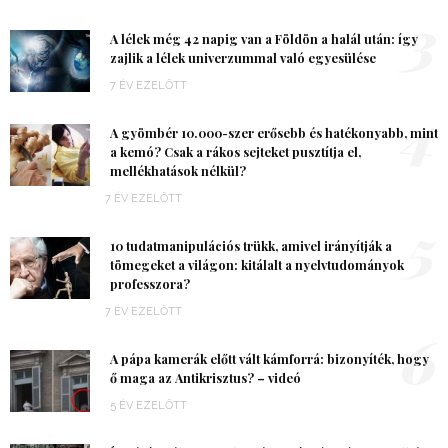
3
A lélek még 42 napig van a Földön a halál után: így
zajlik a lélek univerzummal való egyesülése
7 ÉV EZELŐTT
4
A gyömbér 10.000-szer erősebb és hatékonyabb, mint
a kemó? Csak a rákos sejteket pusztítja el,
mellékhatások nélkül?
7 ÉV EZELŐTT
5
10 tudatmanipulációs trükk, amivel irányítják a
tömegeket a világon: kitálalt a nyelvtudományok
professzora?
7 ÉV EZELŐTT
6
A pápa kamerák előtt vált kámforrá: bizonyíték, hogy
ő maga az Antikrisztus? – videó
5 ÉV EZELŐTT