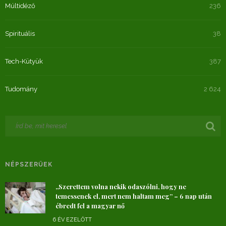
Múltidéző
236
Spirituális
38
Tech-Kütyük
387
Tudomány
2 624
NÉPSZERŰEK
„Szerettem volna nekik odaszólni, hogy ne
temessenek el, mert nem haltam meg” – 6 nap után
ébredt fel a magyar nő
6 ÉV EZELŐTT