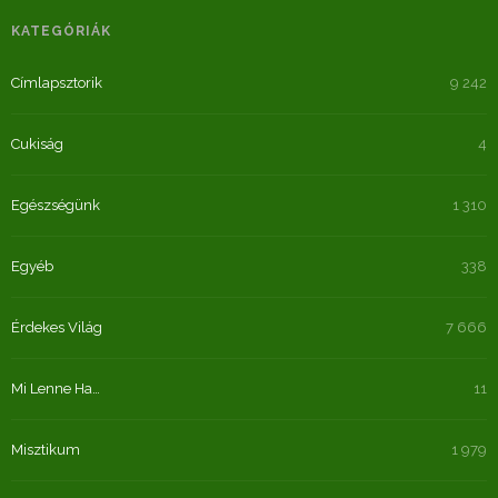
KATEGÓRIÁK
Címlapsztorik
9 242
Cukiság
4
Egészségünk
1 310
Egyéb
338
Érdekes Világ
7 666
Mi Lenne Ha…
11
Misztikum
1 979