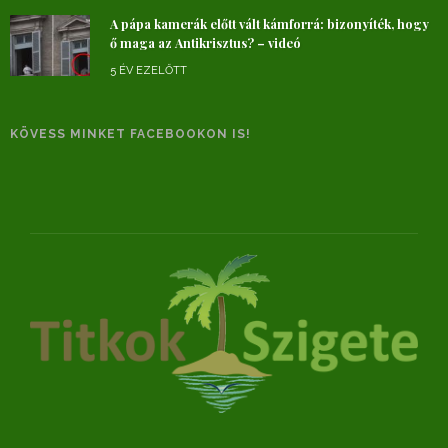
A pápa kamerák előtt vált kámforrá: bizonyíték, hogy
ő maga az Antikrisztus? – videó
5 ÉV EZELŐTT
KÖVESS MINKET FACEBOOKON IS!