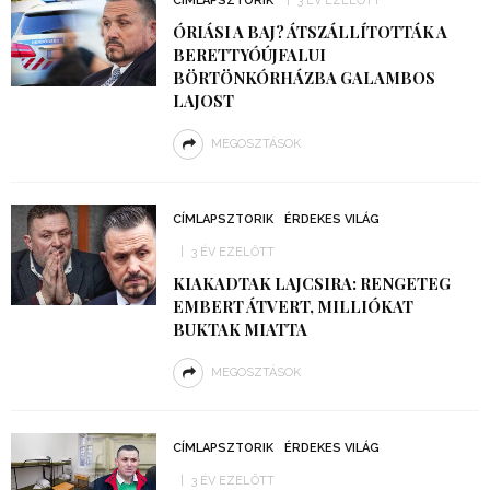
CÍMLAPSZTORIK
3 ÉV EZELŐTT
ÓRIÁSI A BAJ? ÁTSZÁLLÍTOTTÁK A
BERETTYÓÚJFALUI
BÖRTÖNKÓRHÁZBA GALAMBOS
LAJOST
MEGOSZTÁSOK
CÍMLAPSZTORIK
ÉRDEKES VILÁG
3 ÉV EZELŐTT
KIAKADTAK LAJCSIRA: RENGETEG
EMBERT ÁTVERT, MILLIÓKAT
BUKTAK MIATTA
MEGOSZTÁSOK
CÍMLAPSZTORIK
ÉRDEKES VILÁG
3 ÉV EZELŐTT