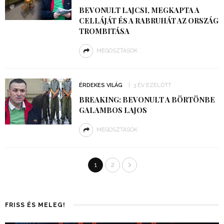
BEVONULT LAJCSI, MEGKAPTA A
CELLÁJÁT ÉS A RABRUHÁT AZ ORSZÁG
TROMBITÁSA
MEGOSZTÁSOK
ÉRDEKES VILÁG
3 ÉV EZELŐTT
BREAKING: BEVONULT A BÖRTÖNBE
GALAMBOS LAJOS
MEGOSZTÁSOK
1
2
FRISS ÉS MELEG!