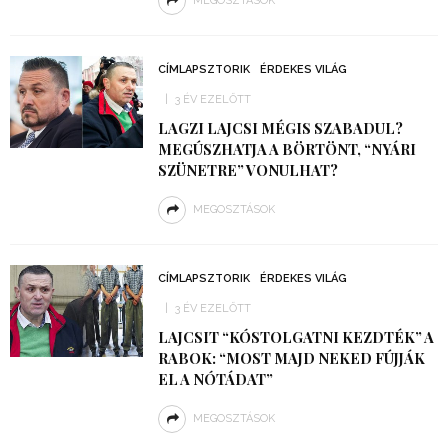
MEGOSZTÁSOK
CÍMLAPSZTORIK
ÉRDEKES VILÁG
3 ÉV EZELŐTT
LAGZI LAJCSI MÉGIS SZABADUL?
MEGÚSZHATJA A BÖRTÖNT, “NYÁRI
SZÜNETRE” VONULHAT?
MEGOSZTÁSOK
CÍMLAPSZTORIK
ÉRDEKES VILÁG
3 ÉV EZELŐTT
LAJCSIT “KÓSTOLGATNI KEZDTÉK” A
RABOK: “MOST MAJD NEKED FÚJJÁK
EL A NÓTÁDAT”
MEGOSZTÁSOK