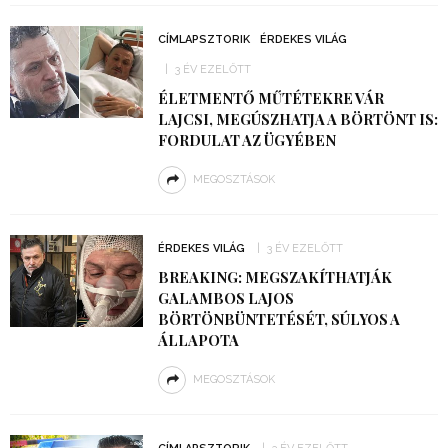
CÍMLAPSZTORIK
ÉRDEKES VILÁG
3 ÉV EZELŐTT
ÉLETMENTŐ MŰTÉTEKRE VÁR
LAJCSI, MEGÚSZHATJA A BÖRTÖNT IS:
FORDULAT AZ ÜGYÉBEN
MEGOSZTÁSOK
ÉRDEKES VILÁG
3 ÉV EZELŐTT
BREAKING: MEGSZAKÍTHATJÁK
GALAMBOS LAJOS
BÖRTÖNBÜNTETÉSÉT, SÚLYOS A
ÁLLAPOTA
MEGOSZTÁSOK