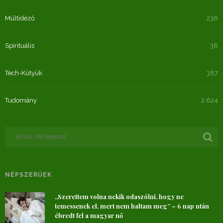
Múltidéző
236
Spirituális
38
Tech-Kütyük
387
Tudomány
2 624
NÉPSZERŰEK
„Szerettem volna nekik odaszólni, hogy ne
temessenek el, mert nem haltam meg” – 6 nap után
ébredt fel a magyar nő