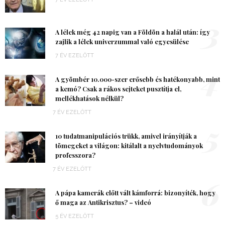
3
A lélek még 42 napig van a Földön a halál után: így
zajlik a lélek univerzummal való egyesülése
7 ÉV EZELŐTT
4
A gyömbér 10.000-szer erősebb és hatékonyabb, mint
a kemó? Csak a rákos sejteket pusztítja el,
mellékhatások nélkül?
7 ÉV EZELŐTT
5
10 tudatmanipulációs trükk, amivel irányítják a
tömegeket a világon: kitálalt a nyelvtudományok
professzora?
7 ÉV EZELŐTT
6
A pápa kamerák előtt vált kámforrá: bizonyíték, hogy
ő maga az Antikrisztus? – videó
5 ÉV EZELŐTT