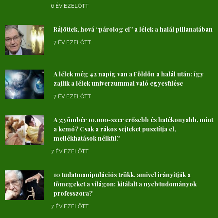
6 ÉV EZELŐTT
Rájöttek, hová “párolog el” a lélek a halál pillanatában
7 ÉV EZELŐTT
A lélek még 42 napig van a Földön a halál után: így
zajlik a lélek univerzummal való egyesülése
7 ÉV EZELŐTT
A gyömbér 10.000-szer erősebb és hatékonyabb, mint
a kemó? Csak a rákos sejteket pusztítja el,
mellékhatások nélkül?
7 ÉV EZELŐTT
10 tudatmanipulációs trükk, amivel irányítják a
tömegeket a világon: kitálalt a nyelvtudományok
professzora?
7 ÉV EZELŐTT