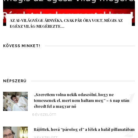
AZ AI-VILÁGVÉGE ÁRNYÉKA, CSAK PÁR ÓRA VOLT, MÉGIS AZ
EGÉSZ VILÁG MEGÉREZTE…
KÖVESS MINKET!
NÉPSZERŰ
1
„Szerettem volna nekik odaszólni, hogy ne
temessenek el, mert nem haltam meg” – 6 nap után
ébredt fel a magyar nő
6 ÉV EZELŐTT
2
Rájöttek, hová “párolog el” a lélek a halál pillanatában
7 ÉV EZELŐTT