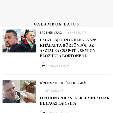
GALAMBOS LAJOS
ÉRDEKES VILÁG
3 ÉV EZELŐTT
LAGZI LAJCSINAK ELEGE VAN:
KITÁLALT A BÖRTÖNBŐL, AZ
ASZTALRA CSAPOTT, SKYPON
ÉLŐZHET A BÖRTÖNBŐL
MEGOSZTÁSOK
CÍMLAPSZTORIK
ÉRDEKES VILÁG
3 ÉV EZELŐTT
OTTHONÁPOLÁSI KÉRELMET ADTAK
BE LAGZI LAJCSIRA