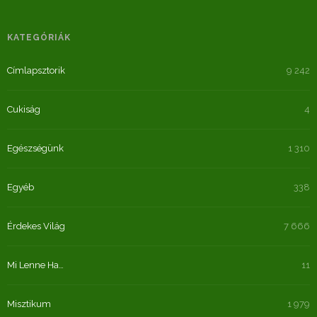
KATEGÓRIÁK
Címlapsztorik
9 242
Cukiság
4
Egészségünk
1 310
Egyéb
338
Érdekes Világ
7 666
Mi Lenne Ha…
11
Misztikum
1 979