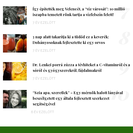
7
Így építették meg Velencét, a “víz városát”: 10 millió
iszapba temetett rönk tartja a vízfelszín felett!
7 ÉV EZELŐTT
8
3 nap alatt takarítja ki a tüdőd ez a keverék:
Dohányosoknak fejlesztette ki egy orvos
7 ÉV EZELŐTT
9
Dr. Lenkei porrá zúzza a tévhiteket a C-vitaminról és a
sóról és gyógyszerekről, fájdalmakról
7 ÉV EZELŐTT
10
“Szia apa, szeretlek” – Egy mérnök halott lányával
beszélgetett egy általa fejlesztett szerkezet
segítségével
6 ÉV EZELŐTT