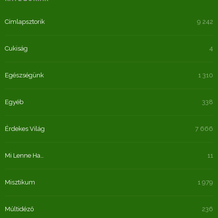
Címlapsztorik
9 242
Cukiság
4
Egészségünk
1 310
Egyéb
338
Érdekes Világ
7 666
Mi Lenne Ha…
11
Misztikum
1 979
Múltidéző
236