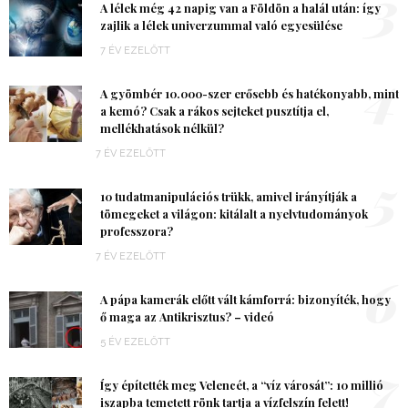
3
A lélek még 42 napig van a Földön a halál után: így
zajlik a lélek univerzummal való egyesülése
7 ÉV EZELŐTT
4
A gyömbér 10.000-szer erősebb és hatékonyabb, mint
a kemó? Csak a rákos sejteket pusztítja el,
mellékhatások nélkül?
7 ÉV EZELŐTT
5
10 tudatmanipulációs trükk, amivel irányítják a
tömegeket a világon: kitálalt a nyelvtudományok
professzora?
7 ÉV EZELŐTT
6
A pápa kamerák előtt vált kámforrá: bizonyíték, hogy
ő maga az Antikrisztus? – videó
5 ÉV EZELŐTT
7
Így építették meg Velencét, a “víz városát”: 10 millió
iszapba temetett rönk tartja a vízfelszín felett!