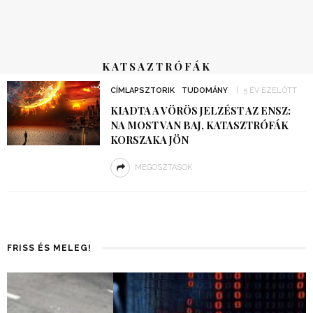
KATSAZTRÓFÁK
CÍMLAPSZTORIK
TUDOMÁNY
5 ÉV EZELŐTT
KIADTA A VÖRÖS JELZÉST AZ ENSZ:
NA MOST VAN BAJ, KATASZTRÓFÁK
KORSZAKA JÖN
MEGOSZTÁSOK
FRISS ÉS MELEG!