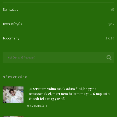
Spirituális
38
Tech-Kütyük
387
Tudomány
2 624
NÉPSZERŰEK
„Szerettem volna nekik odaszólni, hogy ne
temessenek el, mert nem haltam meg” – 6 nap után
ébredt fel a magyar nő
6 ÉV EZELŐTT