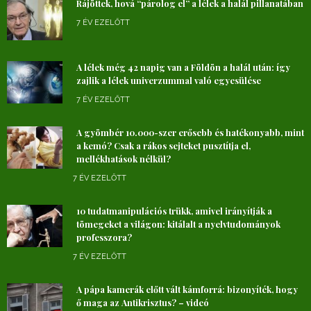
Rájöttek, hová “párolog el” a lélek a halál pillanatában
7 ÉV EZELŐTT
A lélek még 42 napig van a Földön a halál után: így
zajlik a lélek univerzummal való egyesülése
7 ÉV EZELŐTT
A gyömbér 10.000-szer erősebb és hatékonyabb, mint
a kemó? Csak a rákos sejteket pusztítja el,
mellékhatások nélkül?
7 ÉV EZELŐTT
10 tudatmanipulációs trükk, amivel irányítják a
tömegeket a világon: kitálalt a nyelvtudományok
professzora?
7 ÉV EZELŐTT
A pápa kamerák előtt vált kámforrá: bizonyíték, hogy
ő maga az Antikrisztus? – videó