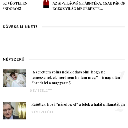
AZ AI-VILÁGVÉGE ÁRNYÉKA, CSAK PÁR ÓRA VOLT, MÉGIS AZ
EGÉSZ VILÁG MEGÉREZTE…
KÖVESS MINKET!
NÉPSZERŰ
1
„Szerettem volna nekik odaszólni, hogy ne
temessenek el, mert nem haltam meg” – 6 nap után
ébredt fel a magyar nő
6 ÉV EZELŐTT
2
Rájöttek, hová “párolog el” a lélek a halál pillanatában
7 ÉV EZELŐTT