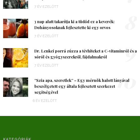
7 ÉV EZELŐTT
8
3 nap alatt takarítja ki a tüdőd ez a keverék:
Dohányosoknak fejlesztette ki egy orvos
7 ÉV EZELŐTT
9
Dr. Lenkei porrá zúzza a tévhiteket a C-vitaminról és a
sóról és gyógyszerekről, fájdalmakról
7 ÉV EZELŐTT
10
“Szia apa, szeretlek” – Egy mérnök halott lányával
beszélgetett egy általa fejlesztett szerkezet
segítségével
6 ÉV EZELŐTT
KATEGÓRIÁK