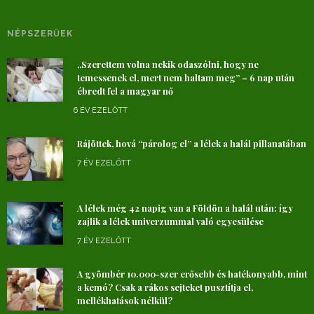
NÉPSZERŰEK
„Szerettem volna nekik odaszólni, hogy ne
temessenek el, mert nem haltam meg” – 6 nap után
ébredt fel a magyar nő
6 ÉV EZELŐTT
Rájöttek, hová “párolog el” a lélek a halál pillanatában
7 ÉV EZELŐTT
A lélek még 42 napig van a Földön a halál után: így
zajlik a lélek univerzummal való egyesülése
7 ÉV EZELŐTT
A gyömbér 10.000-szer erősebb és hatékonyabb, mint
a kemó? Csak a rákos sejteket pusztítja el,
mellékhatások nélkül?