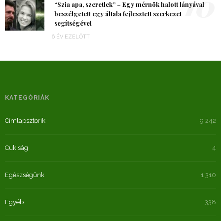
10
“Szia apa, szeretlek” – Egy mérnök halott lányával
beszélgetett egy általa fejlesztett szerkezet
segítségével
6 ÉV EZELŐTT
KATEGÓRIÁK
Címlapsztorik
9 242
Cukiság
4
Egészségünk
1 310
Egyéb
338