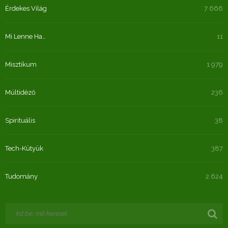
Érdekes Világ
7 666
Mi Lenne Ha…
11
Misztikum
1 979
Múltidéző
236
Spirituális
38
Tech-Kütyük
387
Tudomány
2 624