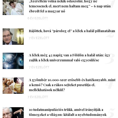
1
„Szerettem volna nekik odaszólni, hogy ne
temessenek el, mert nem haltam meg” – 6 nap után
ébredt fel a magyar nő
6 ÉV EZELŐTT
2
Rájöttek, hová “párolog el” a lélek a halál pillanatában
7 ÉV EZELŐTT
3
A lélek még 42 napig van a Földön a halál után: így
zajlik a lélek univerzummal való egyesülése
7 ÉV EZELŐTT
4
A gyömbér 10.000-szer erősebb és hatékonyabb, mint
a kemó? Csak a rákos sejteket pusztítja el,
mellékhatások nélkül?
7 ÉV EZELŐTT
5
10 tudatmanipulációs trükk, amivel irányítják a
tömegeket a világon: kitálalt a nyelvtudományok