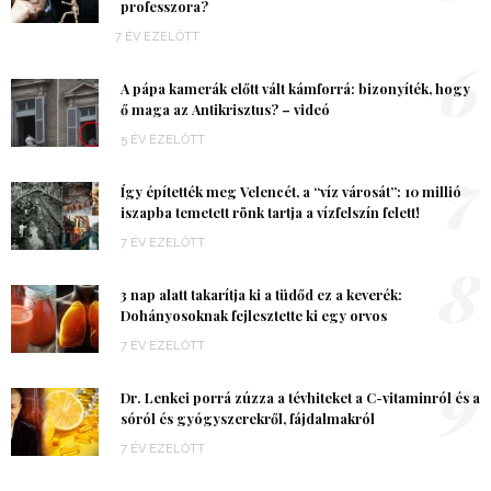
professzora?
7 ÉV EZELŐTT
6
A pápa kamerák előtt vált kámforrá: bizonyíték, hogy
ő maga az Antikrisztus? – videó
5 ÉV EZELŐTT
7
Így építették meg Velencét, a “víz városát”: 10 millió
iszapba temetett rönk tartja a vízfelszín felett!
7 ÉV EZELŐTT
8
3 nap alatt takarítja ki a tüdőd ez a keverék:
Dohányosoknak fejlesztette ki egy orvos
7 ÉV EZELŐTT
9
Dr. Lenkei porrá zúzza a tévhiteket a C-vitaminról és a
sóról és gyógyszerekről, fájdalmakról
7 ÉV EZELŐTT