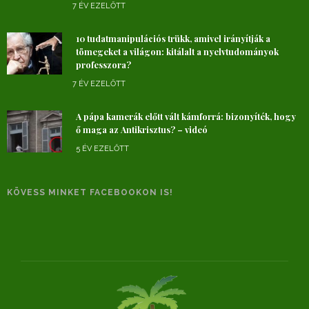
7 ÉV EZELŐTT
10 tudatmanipulációs trükk, amivel irányítják a
tömegeket a világon: kitálalt a nyelvtudományok
professzora?
7 ÉV EZELŐTT
A pápa kamerák előtt vált kámforrá: bizonyíték, hogy
ő maga az Antikrisztus? – videó
5 ÉV EZELŐTT
KÖVESS MINKET FACEBOOKON IS!