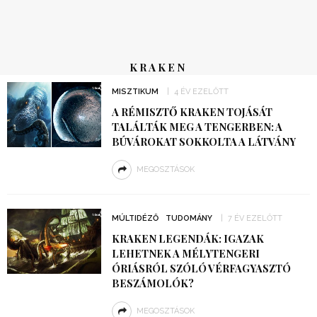
KRAKEN
MISZTIKUM
4 ÉV EZELŐTT
A RÉMISZTŐ KRAKEN TOJÁSÁT
TALÁLTÁK MEG A TENGERBEN: A
BÚVÁROKAT SOKKOLTA A LÁTVÁNY
MEGOSZTÁSOK
MÚLTIDÉZŐ
TUDOMÁNY
7 ÉV EZELŐTT
KRAKEN LEGENDÁK: IGAZAK
LEHETNEK A MÉLYTENGERI
ÓRIÁSRÓL SZÓLÓ VÉRFAGYASZTÓ
BESZÁMOLÓK?
MEGOSZTÁSOK