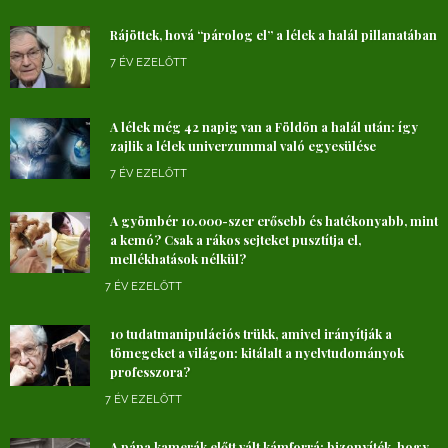
Rájöttek, hová “párolog el” a lélek a halál pillanatában
7 ÉV EZELŐTT
A lélek még 42 napig van a Földön a halál után: így
zajlik a lélek univerzummal való egyesülése
7 ÉV EZELŐTT
A gyömbér 10.000-szer erősebb és hatékonyabb, mint
a kemó? Csak a rákos sejteket pusztítja el,
mellékhatások nélkül?
7 ÉV EZELŐTT
10 tudatmanipulációs trükk, amivel irányítják a
tömegeket a világon: kitálalt a nyelvtudományok
professzora?
7 ÉV EZELŐTT
A pápa kamerák előtt vált kámforrá: bizonyíték, hogy