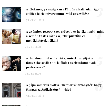
3
A lélek még 42 napig van a Földön a halál után: így
zajlik a lélek univerzummal való egyesülése
7 ÉV EZELŐTT
4
A gyömbér 10.000-szer erősebb és hatékonyabb, mint
a kemó? Csak a rákos sejteket pusztítja el,
mellékhatások nélkül?
7 ÉV EZELŐTT
5
10 tudatmanipulációs trükk, amivel irányítják a
tömegeket a világon: kitálalt a nyelvtudományok
professzora?
7 ÉV EZELŐTT
6
A pápa kamerák előtt vált kámforrá: bizonyíték, hogy
ő maga az Antikrisztus? – videó
5 ÉV EZELŐTT