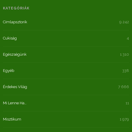
KATEGÓRIÁK
Címlapsztorik
9 242
Cukiság
4
Egészségünk
1 310
Egyéb
338
Érdekes Világ
7 666
Mi Lenne Ha…
11
Misztikum
1 979