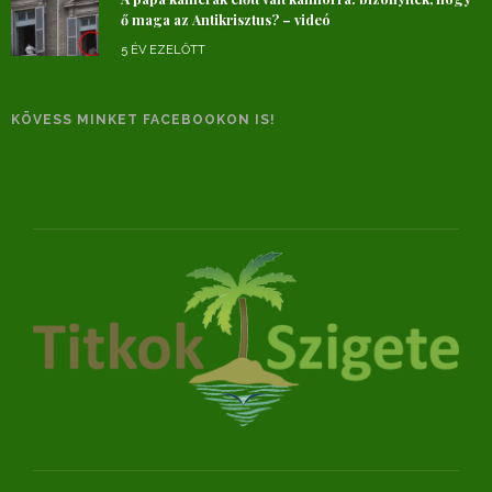
ő maga az Antikrisztus? – videó
5 ÉV EZELŐTT
KÖVESS MINKET FACEBOOKON IS!