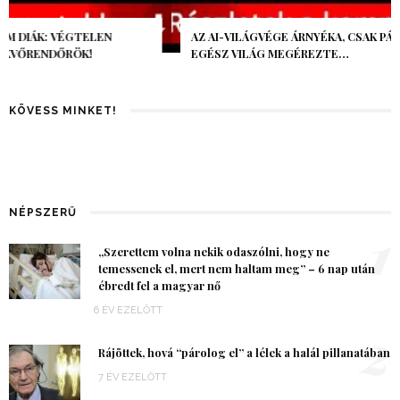
AZ AI-VILÁGVÉGE ÁRNYÉKA, CSAK PÁR ÓRA VOLT, MÉGIS AZ
EGÉSZ VILÁG MEGÉREZTE…
KÖVESS MINKET!
NÉPSZERŰ
1
„Szerettem volna nekik odaszólni, hogy ne
temessenek el, mert nem haltam meg” – 6 nap után
ébredt fel a magyar nő
6 ÉV EZELŐTT
2
Rájöttek, hová “párolog el” a lélek a halál pillanatában
7 ÉV EZELŐTT