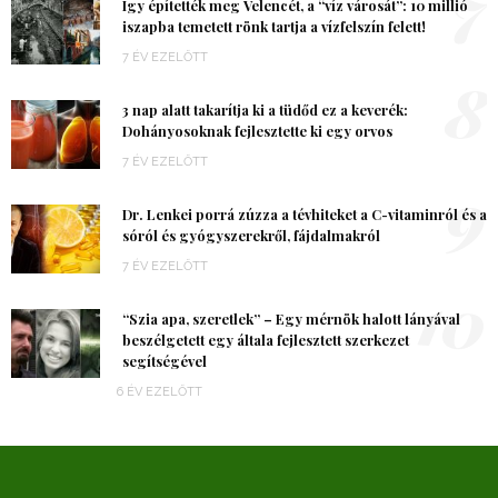
7
Így építették meg Velencét, a “víz városát”: 10 millió
iszapba temetett rönk tartja a vízfelszín felett!
7 ÉV EZELŐTT
8
3 nap alatt takarítja ki a tüdőd ez a keverék:
Dohányosoknak fejlesztette ki egy orvos
7 ÉV EZELŐTT
9
Dr. Lenkei porrá zúzza a tévhiteket a C-vitaminról és a
sóról és gyógyszerekről, fájdalmakról
7 ÉV EZELŐTT
10
“Szia apa, szeretlek” – Egy mérnök halott lányával
beszélgetett egy általa fejlesztett szerkezet
segítségével
6 ÉV EZELŐTT