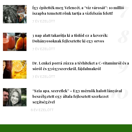
7
Így építették meg Velencét, a “víz városát”: 10 millió
iszapba temetett rönk tartja a vízfelszín felett!
7 ÉV EZELŐTT
8
3 nap alatt takarítja ki a tüdőd ez a keverék:
Dohányosoknak fejlesztette ki egy orvos
7 ÉV EZELŐTT
9
Dr. Lenkei porrá zúzza a tévhiteket a C-vitaminról és a
sóról és gyógyszerekről, fájdalmakról
7 ÉV EZELŐTT
10
“Szia apa, szeretlek” – Egy mérnök halott lányával
beszélgetett egy általa fejlesztett szerkezet
segítségével
6 ÉV EZELŐTT