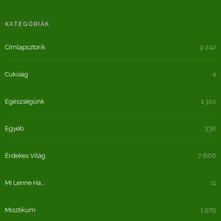
KATEGÓRIÁK
Címlapsztorik
9 242
Cukiság
4
Egészségünk
1 310
Egyéb
338
Érdekes Világ
7 666
Mi Lenne Ha…
11
Misztikum
1 979