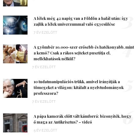
3
A lélek még 42 napig van a Földön a halál után: így
zajlik a lélek univerzummal való egyesülése
7 ÉV EZELŐTT
4
A gyömbér 10.000-szer erősebb és hatékonyabb, mint
a kemó? Csak a rákos sejteket pusztítja el,
mellékhatások nélkül?
7 ÉV EZELŐTT
5
10 tudatmanipulációs trükk, amivel irányítják a
tömegeket a világon: kitálalt a nyelvtudományok
professzora?
7 ÉV EZELŐTT
6
A pápa kamerák előtt vált kámforrá: bizonyíték, hogy
ő maga az Antikrisztus? – videó
5 ÉV EZELŐTT