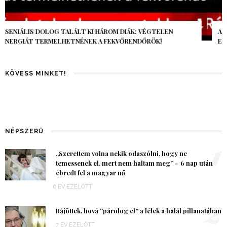
AZ AI-VILÁGVÉGE ÁRNYÉKA, CSAK PÁR ÓRA VOLT, MÉGIS AZ
EGÉSZ VILÁG MEGÉREZTE…
KÖVESS MINKET!
NÉPSZERŰ
1
„Szerettem volna nekik odaszólni, hogy ne
temessenek el, mert nem haltam meg” – 6 nap után
ébredt fel a magyar nő
6 ÉV EZELŐTT
2
Rájöttek, hová “párolog el” a lélek a halál pillanatában
7 ÉV EZELŐTT