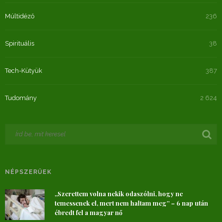
Múltidéző
236
Spirituális
38
Tech-Kütyük
387
Tudomány
2 624
NÉPSZERŰEK
„Szerettem volna nekik odaszólni, hogy ne
temessenek el, mert nem haltam meg” – 6 nap után
ébredt fel a magyar nő