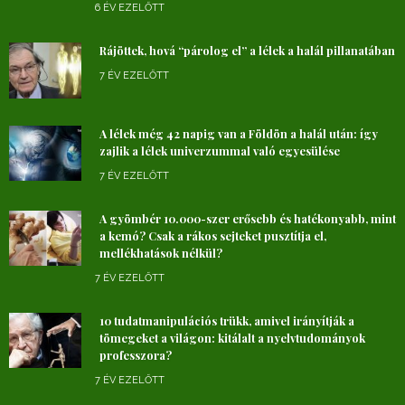
6 ÉV EZELŐTT
Rájöttek, hová “párolog el” a lélek a halál pillanatában
7 ÉV EZELŐTT
A lélek még 42 napig van a Földön a halál után: így
zajlik a lélek univerzummal való egyesülése
7 ÉV EZELŐTT
A gyömbér 10.000-szer erősebb és hatékonyabb, mint
a kemó? Csak a rákos sejteket pusztítja el,
mellékhatások nélkül?
7 ÉV EZELŐTT
10 tudatmanipulációs trükk, amivel irányítják a
tömegeket a világon: kitálalt a nyelvtudományok
professzora?
7 ÉV EZELŐTT