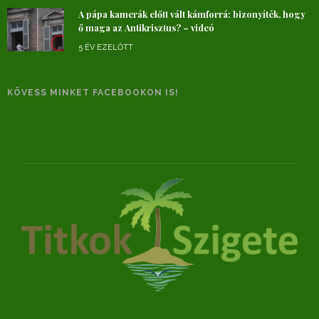
A pápa kamerák előtt vált kámforrá: bizonyíték, hogy
ő maga az Antikrisztus? – videó
5 ÉV EZELŐTT
KÖVESS MINKET FACEBOOKON IS!