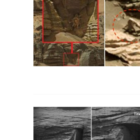
99,13%-OS HA
NULLÁZZA AZ 
EZ A MOTOR!