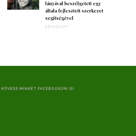
lányával beszélgetett egy
általa fejlesztett szerkezet
segítségével
6 ÉV EZELŐTT
KÖVESS MINKET FACEBOOKON IS!