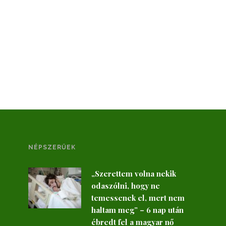
NÉPSZERŰEK
„Szerettem volna nekik
odaszólni, hogy ne
temessenek el, mert nem
haltam meg” – 6 nap után
ébredt fel a magyar nő