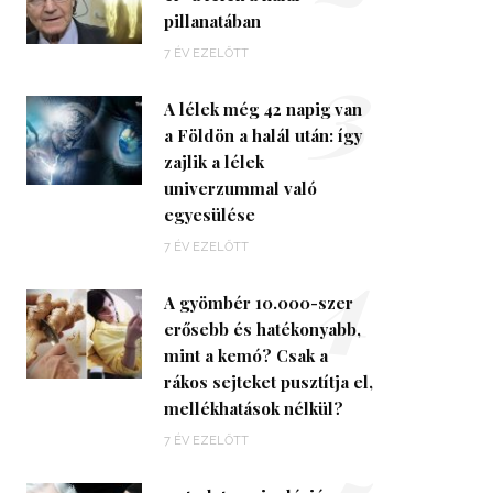
pillanatában
3
7 ÉV EZELŐTT
A lélek még 42 napig van
a Földön a halál után: így
zajlik a lélek
univerzummal való
egyesülése
4
7 ÉV EZELŐTT
A gyömbér 10.000-szer
erősebb és hatékonyabb,
mint a kemó? Csak a
rákos sejteket pusztítja el,
mellékhatások nélkül?
7 ÉV EZELŐTT