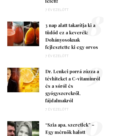
felett!
8
7 ÉV EZELŐTT
3 nap alatt takarítja ki a
tüdőd ez a keverék:
Dohányosoknak
fejlesztette ki egy orvos
9
7 ÉV EZELŐTT
Dr. Lenkei porrá zúzza a
tévhiteket a C-vitaminról
és a sóról és
gyógyszerekről,
fájdalmakról
10
7 ÉV EZELŐTT
“Szia apa, szeretlek” –
Egy mérnök halott