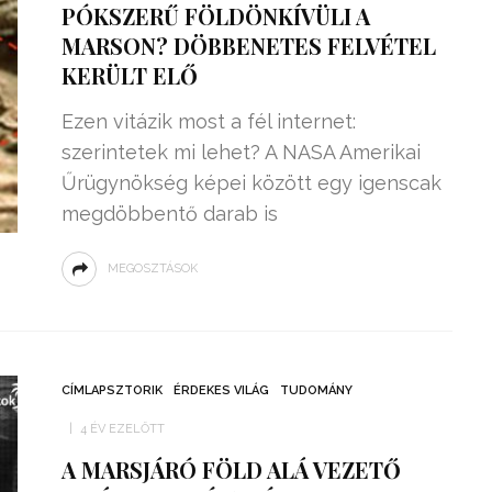
PÓKSZERŰ FÖLDÖNKÍVÜLI A
MARSON? DÖBBENETES FELVÉTEL
KERÜLT ELŐ
Ezen vitázik most a fél internet:
szerintetek mi lehet? A NASA Amerikai
Űrügynökség képei között egy igenscak
megdöbbentő darab is
MEGOSZTÁSOK
ZSENIÁLIS DOLOG TALÁLT KI
HÁROM DIÁK: VÉGTELEN
CÍMLAPSZTORIK
ÉRDEKES VILÁG
TUDOMÁNY
TÉKONYSÁGGAL
ENERGIÁT
4 ÉV EZELŐTT
ÁRAMSZÁMLÁT
TERMELHETNÉNEK A
FEKVŐRENDŐRÖK!
A MARSJÁRÓ FÖLD ALÁ VEZETŐ