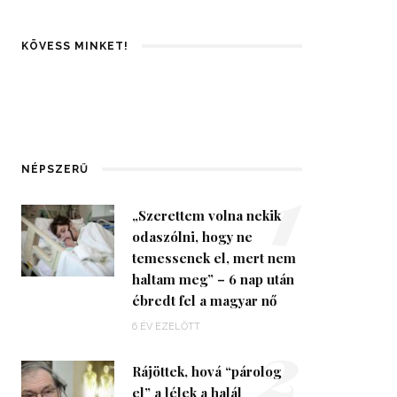
KÖVESS MINKET!
1
NÉPSZERŰ
„Szerettem volna nekik
odaszólni, hogy ne
temessenek el, mert nem
haltam meg” – 6 nap után
ébredt fel a magyar nő
2
6 ÉV EZELŐTT
Rájöttek, hová “párolog
el” a lélek a halál