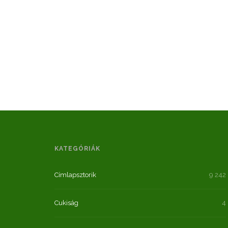
KATEGÓRIÁK
Címlapsztorik
9 242
Cukiság
4