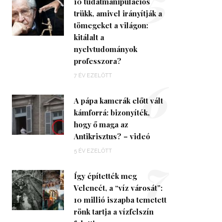
5
10 tudatmanipulációs
trükk, amivel irányítják a
tömegeket a világon:
kitálalt a
nyelvtudományok
professzora?
6
7 ÉV EZELŐTT
A pápa kamerák előtt vált
kámforrá: bizonyíték,
hogy ő maga az
Antikrisztus? – videó
7
5 ÉV EZELŐTT
Így építették meg
Velencét, a “víz városát”:
10 millió iszapba temetett
rönk tartja a vízfelszín