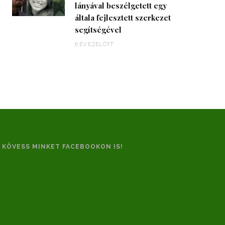
lányával beszélgetett egy
általa fejlesztett szerkezet
segítségével
6 ÉV EZELŐTT
KÖVESS MINKET FACEBOOKON IS!