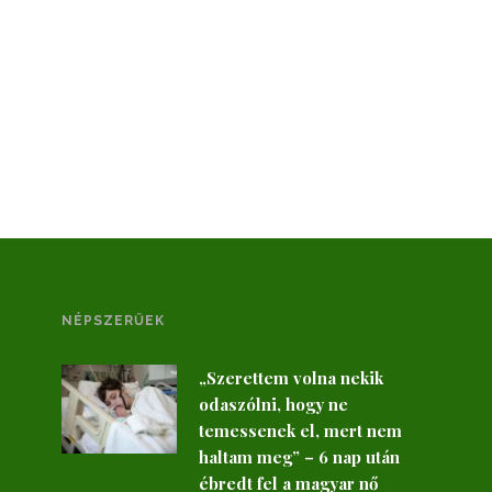
NÉPSZERŰEK
„Szerettem volna nekik
odaszólni, hogy ne
temessenek el, mert nem
haltam meg” – 6 nap után
ébredt fel a magyar nő