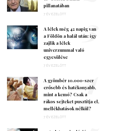
pillanatában
3
7 ÉV EZELŐTT
A lélek még 42 napig van
a Földön a halál után: így
zajlik a lélek
univerzummal való
egyesülése
4
7 ÉV EZELŐTT
A gyömbér 10.000-szer
erősebb és hatékonyabb,
mint a kemó? Csak a
rákos sejteket pusztítja el,
mellékhatások nélkül?
7 ÉV EZELŐTT