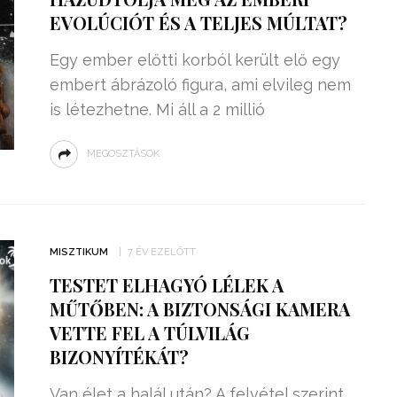
EVOLÚCIÓT ÉS A TELJES MÚLTAT?
Egy ember előtti korból került elő egy
embert ábrázoló figura, ami elvileg nem
is létezhetne. Mi áll a 2 millió
MEGOSZTÁSOK
MISZTIKUM
7 ÉV EZELŐTT
TESTET ELHAGYÓ LÉLEK A
MŰTŐBEN: A BIZTONSÁGI KAMERA
VETTE FEL A TÚLVILÁG
BIZONYÍTÉKÁT?
Van élet a halál után? A felvétel szerint