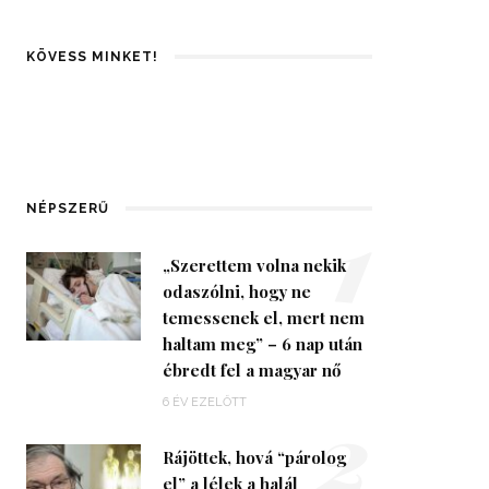
KÖVESS MINKET!
1
NÉPSZERŰ
„Szerettem volna nekik
odaszólni, hogy ne
temessenek el, mert nem
haltam meg” – 6 nap után
ébredt fel a magyar nő
2
6 ÉV EZELŐTT
Rájöttek, hová “párolog
el” a lélek a halál