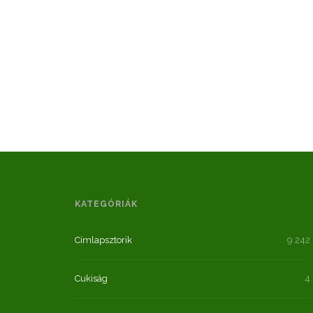
KATEGÓRIÁK
Címlapsztorik
9 242
Cukiság
4