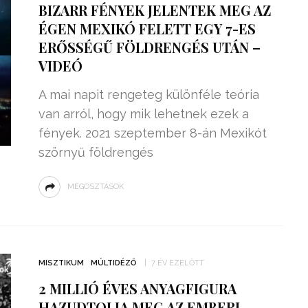
BIZARR FÉNYEK JELENTEK MEG AZ
ÉGEN MEXIKÓ FELETT EGY 7-ES
ERŐSSÉGŰ FÖLDRENGÉS UTÁN –
VIDEÓ
A mai napit rengeteg különféle teória
van arról, hogy mik lehetnek ezek a
fények. 2021 szeptember 8-án Mexikót
szörnyű földrengés
MEGOSZTÁSOK
ZSENIÁLIS DOLOG TALÁLT KI
HÁROM DIÁK: VÉGTELEN
TÉKONYSÁGGAL
ENERGIÁT
MISZTIKUM
MÚLTIDÉZŐ
7 ÉV EZELŐTT
ÁRAMSZÁMLÁT
TERMELHETNÉNEK A
2 MILLIÓ ÉVES ANYAGFIGURA
FEKVŐRENDŐRÖK!
HAZUDTOLJA MEG AZ EMBERI