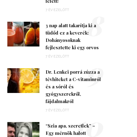
felett!
8
7 ÉV EZELŐTT
3 nap alatt takarítja ki a
tüdőd ez a keverék:
Dohányosoknak
fejlesztette ki egy orvos
9
7 ÉV EZELŐTT
Dr. Lenkei porrá zúzza a
tévhiteket a C-vitaminról
és a sóról és
gyógyszerekről,
fájdalmakról
10
7 ÉV EZELŐTT
“Szia apa, szeretlek” –
Egy mérnök halott