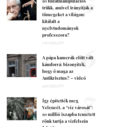
5
10 tudatmanipulációs
trükk, amivel irányítják a
tömegeket a világon:
kitálalt a
nyelvtudományok
professzora?
6
7 ÉV EZELŐTT
A pápa kamerák előtt vált
kámforrá: bizonyíték,
hogy ő maga az
Antikrisztus? – videó
7
5 ÉV EZELŐTT
Így építették meg
Velencét, a “víz városát”:
10 millió iszapba temetett
rönk tartja a vízfelszín