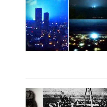
99,13%-OS HA
NULLÁZZA AZ 
EZ A MOTOR!