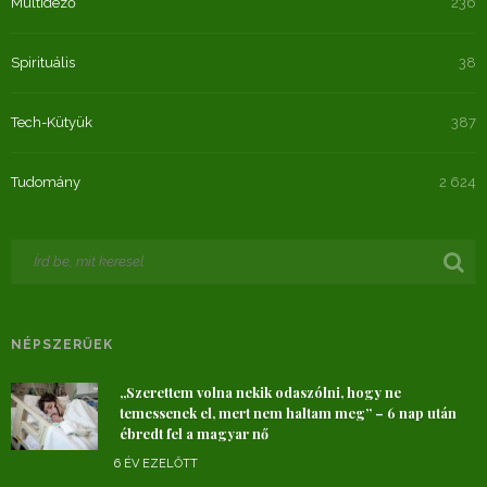
Múltidéző
236
Spirituális
38
Tech-Kütyük
387
Tudomány
2 624
NÉPSZERŰEK
„Szerettem volna nekik odaszólni, hogy ne
temessenek el, mert nem haltam meg” – 6 nap után
ébredt fel a magyar nő
6 ÉV EZELŐTT