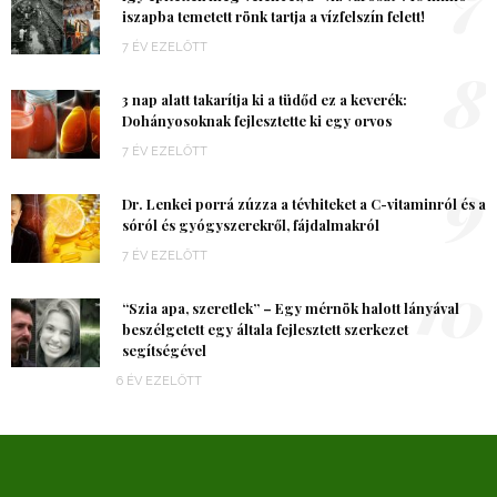
iszapba temetett rönk tartja a vízfelszín felett!
7 ÉV EZELŐTT
8
3 nap alatt takarítja ki a tüdőd ez a keverék:
Dohányosoknak fejlesztette ki egy orvos
7 ÉV EZELŐTT
9
Dr. Lenkei porrá zúzza a tévhiteket a C-vitaminról és a
sóról és gyógyszerekről, fájdalmakról
7 ÉV EZELŐTT
10
“Szia apa, szeretlek” – Egy mérnök halott lányával
beszélgetett egy általa fejlesztett szerkezet
segítségével
6 ÉV EZELŐTT