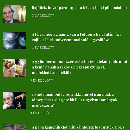
Rájöttek, hová “párolog el” a lélek a halál pillanatában
7 ÉV EZELŐTT
A lélek még 42 napig van a Földön a halál után: így
zajlik a lélek univerzummal való egyesülése
7 ÉV EZELŐTT
A gyömbér 10.000-szer erősebb és hatékonyabb, mint
a kemó? Csak a rákos sejteket pusztítja el,
mellékhatások nélkül?
7 ÉV EZELŐTT
10 tudatmanipulációs trükk, amivel irányítják a
tömegeket a világon: kitálalt a nyelvtudományok
professzora?
7 ÉV EZELŐTT
A pápa kamerák előtt vált kámforrá: bizonyíték, hogy