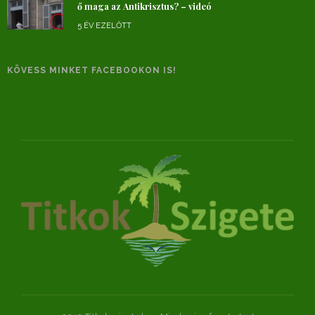
ő maga az Antikrisztus? – videó
5 ÉV EZELŐTT
KÖVESS MINKET FACEBOOKON IS!