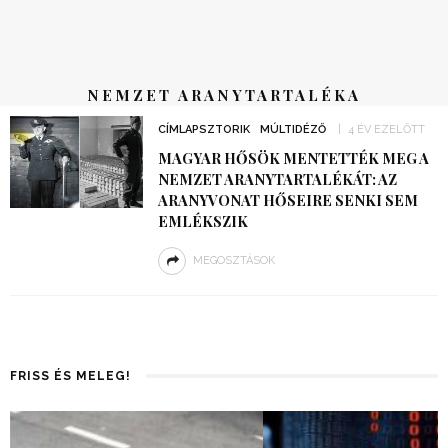
NEMZET ARANYTARTALÉKA
CÍMLAPSZTORIK
MÚLTIDÉZŐ
4 ÉV EZELŐTT
MAGYAR HŐSÖK MENTETTÉK MEG A
NEMZET ARANYTARTALÉKÁT: AZ
ARANYVONAT HŐSEIRE SENKI SEM
EMLÉKSZIK
MEGOSZTÁSOK
FRISS ÉS MELEG!