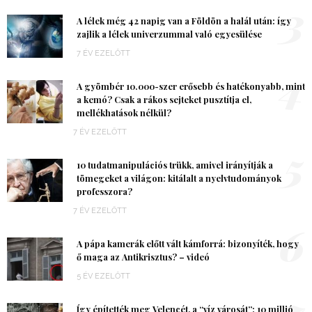
3
A lélek még 42 napig van a Földön a halál után: így
zajlik a lélek univerzummal való egyesülése
7 ÉV EZELŐTT
4
A gyömbér 10.000-szer erősebb és hatékonyabb, mint
a kemó? Csak a rákos sejteket pusztítja el,
mellékhatások nélkül?
7 ÉV EZELŐTT
5
10 tudatmanipulációs trükk, amivel irányítják a
tömegeket a világon: kitálalt a nyelvtudományok
professzora?
7 ÉV EZELŐTT
6
A pápa kamerák előtt vált kámforrá: bizonyíték, hogy
ő maga az Antikrisztus? – videó
5 ÉV EZELŐTT
7
Így építették meg Velencét, a “víz városát”: 10 millió