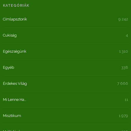
KATEGÓRIÁK
Címlapsztorik
9 242
Cukiság
4
Egészségünk
1 310
Egyéb
338
Érdekes Világ
7 666
Mi Lenne Ha…
11
Misztikum
1 979