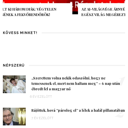
AZ AI-VILÁGVÉGE ÁRNYÉKA, CSAK PÁR ÓRA VOLT, MÉGIS AZ
EGÉSZ VILÁG MEGÉREZTE…
KÖVESS MINKET!
NÉPSZERŰ
1
„Szerettem volna nekik odaszólni, hogy ne
temessenek el, mert nem haltam meg” – 6 nap után
ébredt fel a magyar nő
6 ÉV EZELŐTT
2
Rájöttek, hová “párolog el” a lélek a halál pillanatában
7 ÉV EZELŐTT