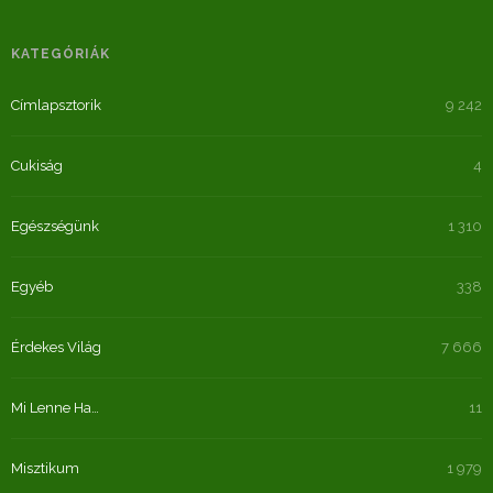
KATEGÓRIÁK
Címlapsztorik
9 242
Cukiság
4
Egészségünk
1 310
Egyéb
338
Érdekes Világ
7 666
Mi Lenne Ha…
11
Misztikum
1 979