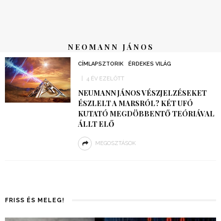
NEOMANN JÁNOS
CÍMLAPSZTORIK
ÉRDEKES VILÁG
4 ÉV EZELŐTT
NEUMANN JÁNOS VÉSZJELZÉSEKET
ÉSZLELT A MARSRÓL? KÉT UFÓ
KUTATÓ MEGDÖBBENTŐ TEÓRIÁVAL
ÁLLT ELŐ
MEGOSZTÁSOK
FRISS ÉS MELEG!