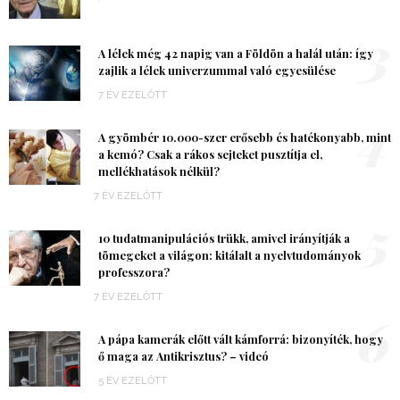
3
A lélek még 42 napig van a Földön a halál után: így
zajlik a lélek univerzummal való egyesülése
7 ÉV EZELŐTT
4
A gyömbér 10.000-szer erősebb és hatékonyabb, mint
a kemó? Csak a rákos sejteket pusztítja el,
mellékhatások nélkül?
7 ÉV EZELŐTT
5
10 tudatmanipulációs trükk, amivel irányítják a
tömegeket a világon: kitálalt a nyelvtudományok
professzora?
7 ÉV EZELŐTT
6
A pápa kamerák előtt vált kámforrá: bizonyíték, hogy
ő maga az Antikrisztus? – videó
5 ÉV EZELŐTT