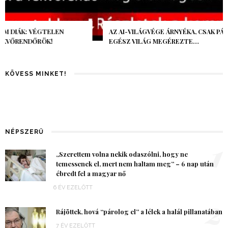
AZ AI-VILÁGVÉGE ÁRNYÉKA, CSAK PÁR ÓRA VOLT, MÉGIS AZ
EGÉSZ VILÁG MEGÉREZTE…
KÖVESS MINKET!
NÉPSZERŰ
1
„Szerettem volna nekik odaszólni, hogy ne
temessenek el, mert nem haltam meg” – 6 nap után
ébredt fel a magyar nő
6 ÉV EZELŐTT
2
Rájöttek, hová “párolog el” a lélek a halál pillanatában
7 ÉV EZELŐTT