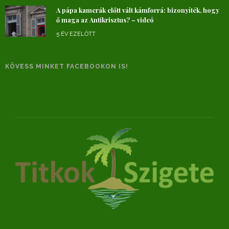
A pápa kamerák előtt vált kámforrá: bizonyíték, hogy
ő maga az Antikrisztus? – videó
5 ÉV EZELŐTT
KÖVESS MINKET FACEBOOKON IS!