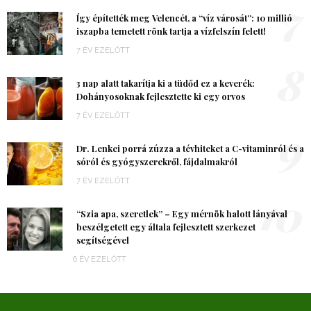
7
Így építették meg Velencét, a “víz városát”: 10 millió
iszapba temetett rönk tartja a vízfelszín felett!
7 ÉV EZELŐTT
8
3 nap alatt takarítja ki a tüdőd ez a keverék:
Dohányosoknak fejlesztette ki egy orvos
7 ÉV EZELŐTT
9
Dr. Lenkei porrá zúzza a tévhiteket a C-vitaminról és a
sóról és gyógyszerekről, fájdalmakról
7 ÉV EZELŐTT
10
“Szia apa, szeretlek” – Egy mérnök halott lányával
beszélgetett egy általa fejlesztett szerkezet
segítségével
6 ÉV EZELŐTT