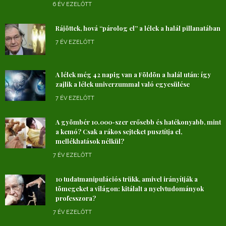
6 ÉV EZELŐTT
Rájöttek, hová “párolog el” a lélek a halál pillanatában
7 ÉV EZELŐTT
A lélek még 42 napig van a Földön a halál után: így
zajlik a lélek univerzummal való egyesülése
7 ÉV EZELŐTT
A gyömbér 10.000-szer erősebb és hatékonyabb, mint
a kemó? Csak a rákos sejteket pusztítja el,
mellékhatások nélkül?
7 ÉV EZELŐTT
10 tudatmanipulációs trükk, amivel irányítják a
tömegeket a világon: kitálalt a nyelvtudományok
professzora?
7 ÉV EZELŐTT