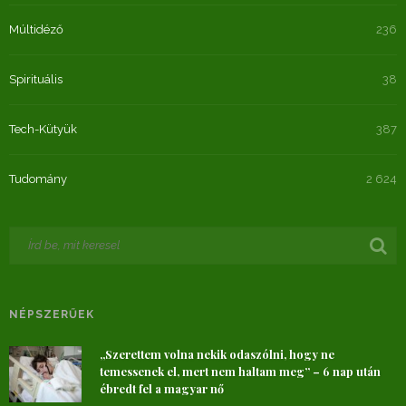
Múltidéző
236
Spirituális
38
Tech-Kütyük
387
Tudomány
2 624
NÉPSZERŰEK
„Szerettem volna nekik odaszólni, hogy ne
temessenek el, mert nem haltam meg” – 6 nap után
ébredt fel a magyar nő