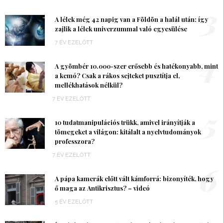
3
A lélek még 42 napig van a Földön a halál után: így
zajlik a lélek univerzummal való egyesülése
7 ÉV EZELŐTT
4
A gyömbér 10.000-szer erősebb és hatékonyabb, mint
a kemó? Csak a rákos sejteket pusztítja el,
mellékhatások nélkül?
7 ÉV EZELŐTT
5
10 tudatmanipulációs trükk, amivel irányítják a
tömegeket a világon: kitálalt a nyelvtudományok
professzora?
7 ÉV EZELŐTT
6
A pápa kamerák előtt vált kámforrá: bizonyíték, hogy
ő maga az Antikrisztus? – videó
5 ÉV EZELŐTT