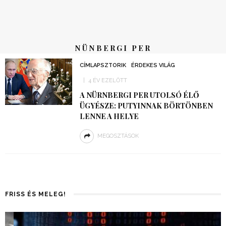
NÜNBERGI PER
CÍMLAPSZTORIK
ÉRDEKES VILÁG
4 ÉV EZELŐTT
A NÜRNBERGI PER UTOLSÓ ÉLŐ
ÜGYÉSZE: PUTYINNAK BÖRTÖNBEN
LENNE A HELYE
MEGOSZTÁSOK
FRISS ÉS MELEG!