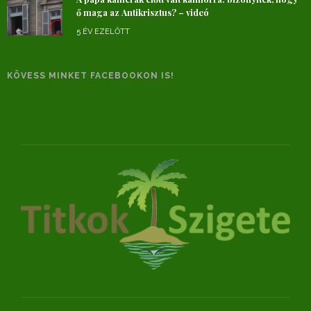
ő maga az Antikrisztus? – videó
5 ÉV EZELŐTT
KÖVESS MINKET FACEBOOKON IS!