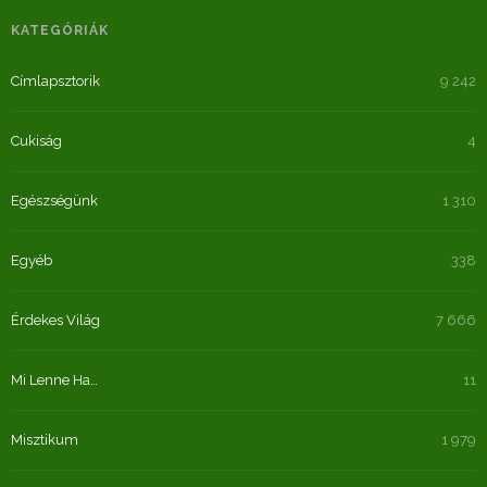
KATEGÓRIÁK
Címlapsztorik
9 242
Cukiság
4
Egészségünk
1 310
Egyéb
338
Érdekes Világ
7 666
Mi Lenne Ha…
11
Misztikum
1 979