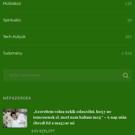
Múltidéző
236
Spirituális
38
Tech-Kütyük
387
Tudomány
2 624
NÉPSZERŰEK
„Szerettem volna nekik odaszólni, hogy ne
temessenek el, mert nem haltam meg” – 6 nap után
ébredt fel a magyar nő
6 ÉV EZELŐTT