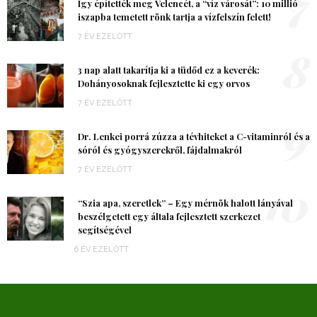
7
Így építették meg Velencét, a “víz városát”: 10 millió
iszapba temetett rönk tartja a vízfelszín felett!
7 ÉV EZELŐTT
8
3 nap alatt takarítja ki a tüdőd ez a keverék:
Dohányosoknak fejlesztette ki egy orvos
7 ÉV EZELŐTT
9
Dr. Lenkei porrá zúzza a tévhiteket a C-vitaminról és a
sóról és gyógyszerekről, fájdalmakról
7 ÉV EZELŐTT
10
“Szia apa, szeretlek” – Egy mérnök halott lányával
beszélgetett egy általa fejlesztett szerkezet
segítségével
6 ÉV EZELŐTT