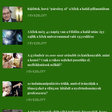
Rájöttek, hová “párolog el” a lélek a halál pillanatában
7 ÉV EZELŐTT
A lélek még 42 napig van a Földön a halál után: így
zajlik a lélek univerzummal való egyesülése
7 ÉV EZELŐTT
A gyömbér 10.000-szer erősebb és hatékonyabb, mint
a kemó? Csak a rákos sejteket pusztítja el,
mellékhatások nélkül?
7 ÉV EZELŐTT
10 tudatmanipulációs trükk, amivel irányítják a
tömegeket a világon: kitálalt a nyelvtudományok
professzora?
7 ÉV EZELŐTT
A pápa kamerák előtt vált kámforrá: bizonyíték, hogy