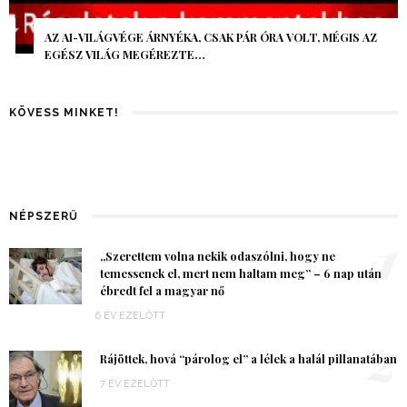
AZ AI-VILÁGVÉGE ÁRNYÉKA, CSAK PÁR ÓRA VOLT, MÉGIS AZ
EGÉSZ VILÁG MEGÉREZTE…
KÖVESS MINKET!
NÉPSZERŰ
1
„Szerettem volna nekik odaszólni, hogy ne
temessenek el, mert nem haltam meg” – 6 nap után
ébredt fel a magyar nő
6 ÉV EZELŐTT
2
Rájöttek, hová “párolog el” a lélek a halál pillanatában
7 ÉV EZELŐTT