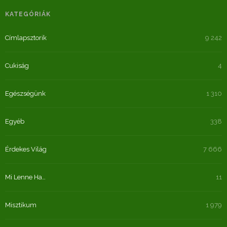
KATEGÓRIÁK
Címlapsztorik
9 242
Cukiság
4
Egészségünk
1 310
Egyéb
338
Érdekes Világ
7 666
Mi Lenne Ha…
11
Misztikum
1 979