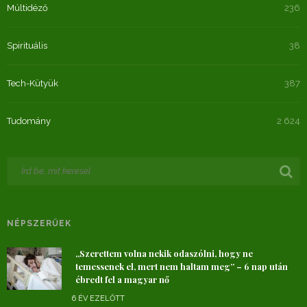
Múltidéző
236
Spirituális
38
Tech-Kütyük
387
Tudomány
2 624
NÉPSZERŰEK
„Szerettem volna nekik odaszólni, hogy ne
temessenek el, mert nem haltam meg” – 6 nap után
ébredt fel a magyar nő
6 ÉV EZELŐTT