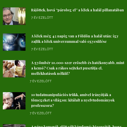
Rájöttek, hová “párolog el” a lélek a halál pillanatában
7 ÉV EZELŐTT
A lélek még 42 napig van a Földön a halál után: így
zajlik a lélek univerzummal való egyesülése
7 ÉV EZELŐTT
A gyömbér 10.000-szer erősebb és hatékonyabb, mint
a kemó? Csak a rákos sejteket pusztítja el,
mellékhatások nélkül?
7 ÉV EZELŐTT
10 tudatmanipulációs trükk, amivel irányítják a
tömegeket a világon: kitálalt a nyelvtudományok
professzora?
7 ÉV EZELŐTT
A pápa kamerák előtt vált kámforrá: bizonyíték, hogy