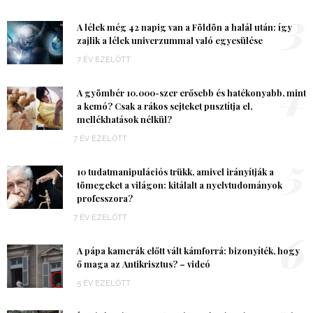
3
A lélek még 42 napig van a Földön a halál után: így
zajlik a lélek univerzummal való egyesülése
7 ÉV EZELŐTT
4
A gyömbér 10.000-szer erősebb és hatékonyabb, mint
a kemó? Csak a rákos sejteket pusztítja el,
mellékhatások nélkül?
7 ÉV EZELŐTT
5
10 tudatmanipulációs trükk, amivel irányítják a
tömegeket a világon: kitálalt a nyelvtudományok
professzora?
7 ÉV EZELŐTT
6
A pápa kamerák előtt vált kámforrá: bizonyíték, hogy
ő maga az Antikrisztus? – videó
5 ÉV EZELŐTT