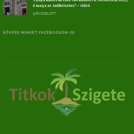
ő maga az Antikrisztus? – videó
5 ÉV EZELŐTT
KÖVESS MINKET FACEBOOKON IS!