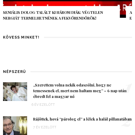
AZ AI-VILÁGVÉGE ÁRNYÉKA, CSAK PÁR ÓRA VOLT, MÉGIS AZ
EGÉSZ VILÁG MEGÉREZTE…
KÖVESS MINKET!
NÉPSZERŰ
1
„Szerettem volna nekik odaszólni, hogy ne
temessenek el, mert nem haltam meg” – 6 nap után
ébredt fel a magyar nő
6 ÉV EZELŐTT
2
Rájöttek, hová “párolog el” a lélek a halál pillanatában
7 ÉV EZELŐTT