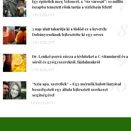
7
Így építették meg Velencét, a “víz városát”: 10 millió
iszapba temetett rönk tartja a vízfelszín felett!
7 ÉV EZELŐTT
8
3 nap alatt takarítja ki a tüdőd ez a keverék:
Dohányosoknak fejlesztette ki egy orvos
7 ÉV EZELŐTT
9
Dr. Lenkei porrá zúzza a tévhiteket a C-vitaminról és a
sóról és gyógyszerekről, fájdalmakról
7 ÉV EZELŐTT
10
“Szia apa, szeretlek” – Egy mérnök halott lányával
beszélgetett egy általa fejlesztett szerkezet
segítségével
6 ÉV EZELŐTT