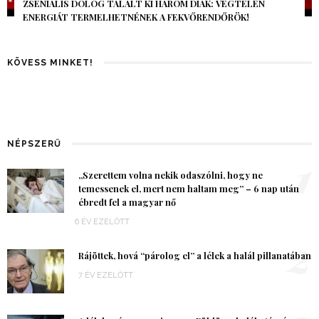
AZ AI-VILÁGVÉGE ÁRNYÉKA, CSAK PÁR ÓRA VOLT, MÉGIS AZ
EGÉSZ VILÁG MEGÉREZTE…
KÖVESS MINKET!
NÉPSZERŰ
1
„Szerettem volna nekik odaszólni, hogy ne
temessenek el, mert nem haltam meg” – 6 nap után
ébredt fel a magyar nő
6 ÉV EZELŐTT
2
Rájöttek, hová “párolog el” a lélek a halál pillanatában
7 ÉV EZELŐTT