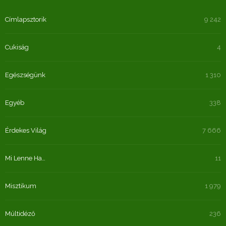
Címlapsztorik
9 242
Cukiság
4
Egészségünk
1 310
Egyéb
338
Érdekes Világ
7 666
Mi Lenne Ha…
11
Misztikum
1 979
Múltidéző
236