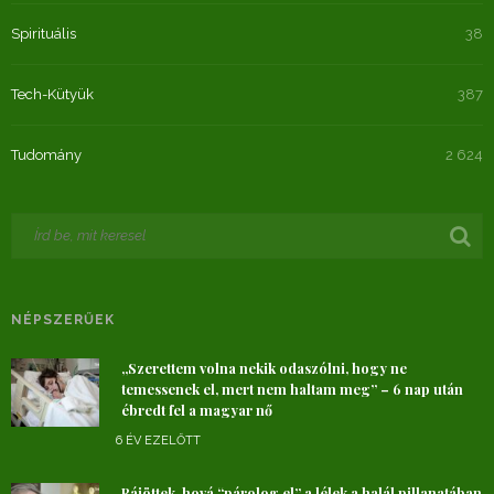
Spirituális
38
Tech-Kütyük
387
Tudomány
2 624
NÉPSZERŰEK
„Szerettem volna nekik odaszólni, hogy ne
temessenek el, mert nem haltam meg” – 6 nap után
ébredt fel a magyar nő
6 ÉV EZELŐTT
Rájöttek, hová “párolog el” a lélek a halál pillanatában