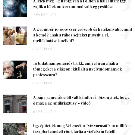
3
A lélek még 42 napig van a Földön a halál után: így
zajlik a lélek univerzummal való egyesülése
7 ÉV EZELŐTT
4
A gyömbér 10.000-szer erősebb és hatékonyabb, mint
a kemó? Csak a rákos sejteket pusztítja el,
mellékhatások nélkül?
7 ÉV EZELŐTT
5
10 tudatmanipulációs trükk, amivel irányítják a
tömegeket a világon: kitálalt a nyelvtudományok
professzora?
7 ÉV EZELŐTT
6
A pápa kamerák előtt vált kámforrá: bizonyíték, hogy
ő maga az Antikrisztus? – videó
5 ÉV EZELŐTT
7
Így építették meg Velencét, a “víz városát”: 10 millió
iszapba temetett rönk tartja a vízfelszín felett!