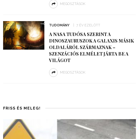
MEGOSZTÁSOK
TUDOMÁNY
7 ÉV EZELŐTT
A NASA TUDÓSA SZERINT A
DINOSZAURUSZOK A GALAXIS MÁSIK
OLDALÁRÓL SZÁRMAZNAK –
SZENZÁCIÓS ELMÉLET JÁRTA BE A
VILÁGOT
MEGOSZTÁSOK
FRISS ÉS MELEG!