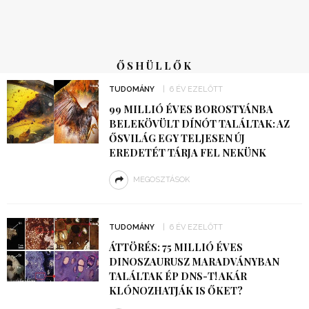
ŐSHÜLLŐK
TUDOMÁNY
6 ÉV EZELŐTT
99 MILLIÓ ÉVES BOROSTYÁNBA
BELEKÖVÜLT DÍNÓT TALÁLTAK: AZ
ŐSVILÁG EGY TELJESEN ÚJ
EREDETÉT TÁRJA FEL NEKÜNK
MEGOSZTÁSOK
TUDOMÁNY
6 ÉV EZELŐTT
ÁTTÖRÉS: 75 MILLIÓ ÉVES
DINOSZAURUSZ MARADVÁNYBAN
TALÁLTAK ÉP DNS-T! AKÁR
KLÓNOZHATJÁK IS ŐKET?