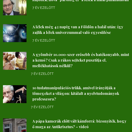
7 ÉV EZELŐTT
A lélek még 42 napig van a Földön a halál után: így
zajlik a lélek univerzummal való egyesülése
7 ÉV EZELŐTT
A gyömbér 10.000-szer erősebb és hatékonyabb, mint
a kemó? Csak a rákos sejteket pusztítja el,
mellékhatások nélkül?
7 ÉV EZELŐTT
10 tudatmanipulációs trükk, amivel irányítják a
tömegeket a világon: kitálalt a nyelvtudományok
professzora?
7 ÉV EZELŐTT
A pápa kamerák előtt vált kámforrá: bizonyíték, hogy
ő maga az Antikrisztus? – videó