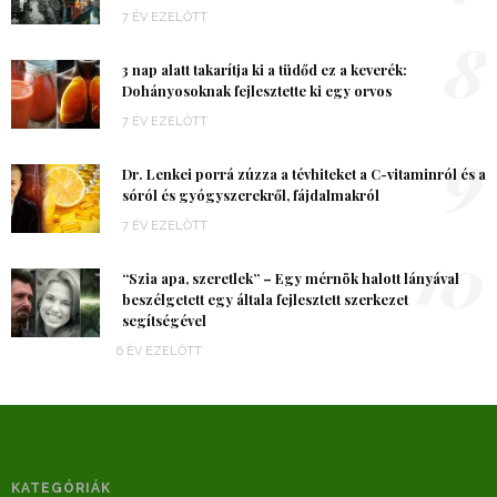
7 ÉV EZELŐTT
8
3 nap alatt takarítja ki a tüdőd ez a keverék:
Dohányosoknak fejlesztette ki egy orvos
7 ÉV EZELŐTT
9
Dr. Lenkei porrá zúzza a tévhiteket a C-vitaminról és a
sóról és gyógyszerekről, fájdalmakról
7 ÉV EZELŐTT
10
“Szia apa, szeretlek” – Egy mérnök halott lányával
beszélgetett egy általa fejlesztett szerkezet
segítségével
6 ÉV EZELŐTT
KATEGÓRIÁK