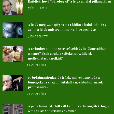
Rájöttek, hová “párolog el” a lélek a halál pillanatában
7 ÉV EZELŐTT
A lélek még 42 napig van a Földön a halál után: így
zajlik a lélek univerzummal való egyesülése
7 ÉV EZELŐTT
A gyömbér 10.000-szer erősebb és hatékonyabb, mint
a kemó? Csak a rákos sejteket pusztítja el,
mellékhatások nélkül?
7 ÉV EZELŐTT
10 tudatmanipulációs trükk, amivel irányítják a
tömegeket a világon: kitálalt a nyelvtudományok
professzora?
7 ÉV EZELŐTT
A pápa kamerák előtt vált kámforrá: bizonyíték, hogy
ő maga az Antikrisztus? – videó