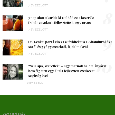
7 ÉV EZELŐTT
8
3 nap alatt takarítja ki a tüdőd ez a keverék:
Dohányosoknak fejlesztette ki egy orvos
7 ÉV EZELŐTT
9
Dr. Lenkei porrá zúzza a tévhiteket a C-vitaminról és a
sóról és gyógyszerekről, fájdalmakról
7 ÉV EZELŐTT
10
“Szia apa, szeretlek” – Egy mérnök halott lányával
beszélgetett egy általa fejlesztett szerkezet
segítségével
6 ÉV EZELŐTT
KATEGÓRIÁK