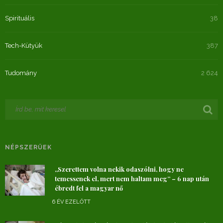
Spirituális
38
Tech-Kütyük
387
Tudomány
2 624
NÉPSZERŰEK
„Szerettem volna nekik odaszólni, hogy ne
temessenek el, mert nem haltam meg” – 6 nap után
ébredt fel a magyar nő
6 ÉV EZELŐTT