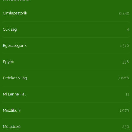
Címlapsztorik
9 242
Cukiság
4
Egészségünk
1 310
Egyéb
338
Érdekes Világ
7 666
Mi Lenne Ha…
11
Misztikum
1 979
Múltidéző
236