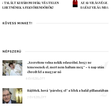
AZ AI-VILÁGVÉGE ÁRNYÉKA, CSAK PÁR ÓRA VOLT, MÉGIS AZ
EGÉSZ VILÁG MEGÉREZTE…
KÖVESS MINKET!
NÉPSZERŰ
1
„Szerettem volna nekik odaszólni, hogy ne
temessenek el, mert nem haltam meg” – 6 nap után
ébredt fel a magyar nő
6 ÉV EZELŐTT
2
Rájöttek, hová “párolog el” a lélek a halál pillanatában
7 ÉV EZELŐTT