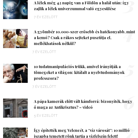
3
A lélek még 42 napig van a Földön a halál után: így
zajlik a lélek univerzummal való egyesülése
7 ÉV EZELŐTT
4
A gyömbér 10.000-szer erősebb és hatékonyabb, mint
a kemó? Csak a rákos sejteket pusztítja el,
mellékhatások nélkül?
7 ÉV EZELŐTT
5
10 tudatmanipulációs trükk, amivel irányítják a
tömegeket a világon: kitálalt a nyelvtudományok
professzora?
7 ÉV EZELŐTT
6
A pápa kamerák előtt vált kámforrá: bizonyíték, hogy
ő maga az Antikrisztus? – videó
5 ÉV EZELŐTT
7
Így építették meg Velencét, a “víz városát”: 10 millió
iszapba temetett rönk tartja a vízfelszín felett!