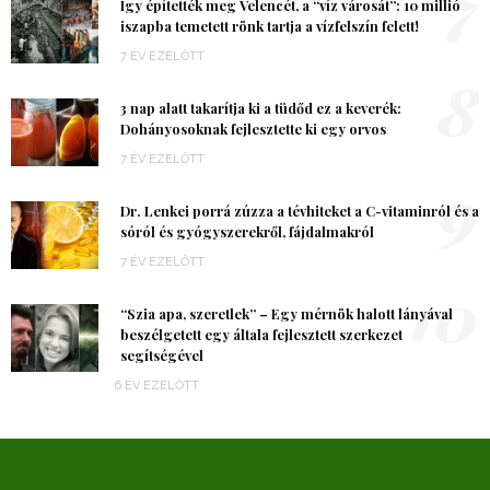
7
Így építették meg Velencét, a “víz városát”: 10 millió
iszapba temetett rönk tartja a vízfelszín felett!
7 ÉV EZELŐTT
8
3 nap alatt takarítja ki a tüdőd ez a keverék:
Dohányosoknak fejlesztette ki egy orvos
7 ÉV EZELŐTT
9
Dr. Lenkei porrá zúzza a tévhiteket a C-vitaminról és a
sóról és gyógyszerekről, fájdalmakról
7 ÉV EZELŐTT
10
“Szia apa, szeretlek” – Egy mérnök halott lányával
beszélgetett egy általa fejlesztett szerkezet
segítségével
6 ÉV EZELŐTT