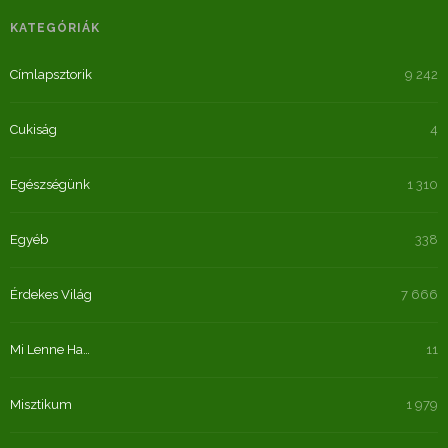
KATEGÓRIÁK
Címlapsztorik
9 242
Cukiság
4
Egészségünk
1 310
Egyéb
338
Érdekes Világ
7 666
Mi Lenne Ha…
11
Misztikum
1 979