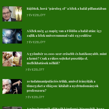
Rájöttek, hová “párolog el” a lélek a halál pillanatában
7 ÉV EZELŐTT
A lélek még 42 napig van a Földön a halál után: így
zajlik a lélek univerzummal való egyesülése
7 ÉV EZELŐTT
A gyömbér 10.000-szer erősebb és hatékonyabb, mint
a kemó? Csak a rákos sejteket pusztítja el,
mellékhatások nélkül?
7 ÉV EZELŐTT
10 tudatmanipulációs trükk, amivel irányítják a
tömegeket a világon: kitálalt a nyelvtudományok
professzora?
7 ÉV EZELŐTT
A pápa kamerák előtt vált kámforrá: bizonyíték, hogy