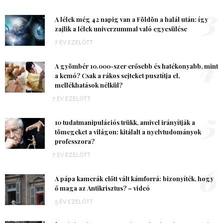
3
A lélek még 42 napig van a Földön a halál után: így
zajlik a lélek univerzummal való egyesülése
7 ÉV EZELŐTT
4
A gyömbér 10.000-szer erősebb és hatékonyabb, mint
a kemó? Csak a rákos sejteket pusztítja el,
mellékhatások nélkül?
7 ÉV EZELŐTT
5
10 tudatmanipulációs trükk, amivel irányítják a
tömegeket a világon: kitálalt a nyelvtudományok
professzora?
7 ÉV EZELŐTT
6
A pápa kamerák előtt vált kámforrá: bizonyíték, hogy
ő maga az Antikrisztus? – videó
5 ÉV EZELŐTT