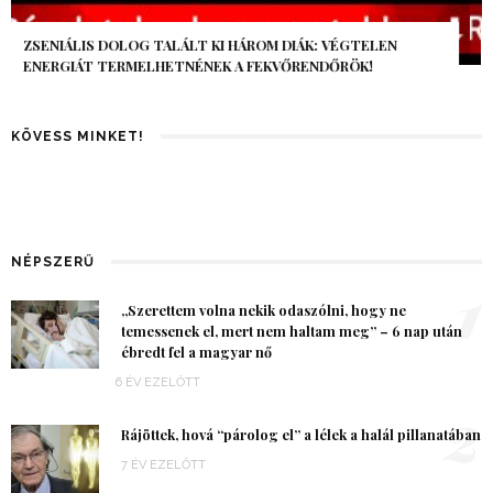
AZ AI-VILÁGVÉGE ÁRNYÉKA, CSAK PÁR ÓRA VOLT, MÉGIS AZ
EGÉSZ VILÁG MEGÉREZTE…
KÖVESS MINKET!
NÉPSZERŰ
1
„Szerettem volna nekik odaszólni, hogy ne
temessenek el, mert nem haltam meg” – 6 nap után
ébredt fel a magyar nő
6 ÉV EZELŐTT
2
Rájöttek, hová “párolog el” a lélek a halál pillanatában
7 ÉV EZELŐTT