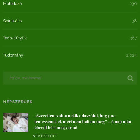
Múltidéző
236
Spirituális
38
Tech-Kütyük
387
Tudomány
2 624
NÉPSZERŰEK
„Szerettem volna nekik odaszólni, hogy ne
temessenek el, mert nem haltam meg” – 6 nap után
ébredt fel a magyar nő
6 ÉV EZELŐTT