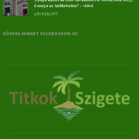
ő maga az Antikrisztus? – videó
5 ÉV EZELŐTT
KÖVESS MINKET FACEBOOKON IS!