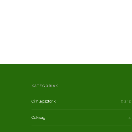
KATEGÓRIÁK
Címlapsztorik
9 242
Cukiság
4