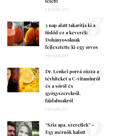
felett!
8
7 ÉV EZELŐTT
3 nap alatt takarítja ki a
tüdőd ez a keverék:
Dohányosoknak
fejlesztette ki egy orvos
9
7 ÉV EZELŐTT
Dr. Lenkei porrá zúzza a
tévhiteket a C-vitaminról
és a sóról és
gyógyszerekről,
fájdalmakról
10
7 ÉV EZELŐTT
“Szia apa, szeretlek” –
Egy mérnök halott