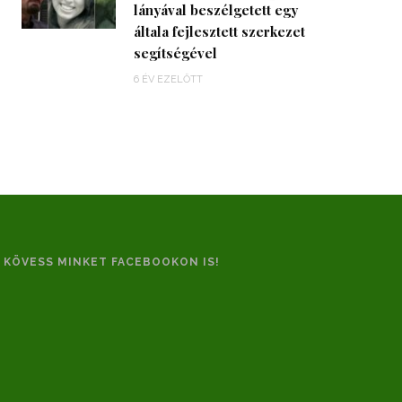
lányával beszélgetett egy
általa fejlesztett szerkezet
segítségével
6 ÉV EZELŐTT
KÖVESS MINKET FACEBOOKON IS!