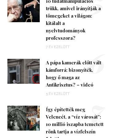
5
10 tudatmanipulációs
trükk, amivel irányítják a
tömegeket a világon:
kitálalt a
nyelvtudományok
professzora?
6
7 ÉV EZELŐTT
A pápa kamerák előtt vált
kámforrá: bizonyíték,
hogy ő maga az
Antikrisztus? – videó
7
5 ÉV EZELŐTT
Így építették meg
Velencét, a “víz városát”:
10 millió iszapba temetett
rönk tartja a vízfelszín