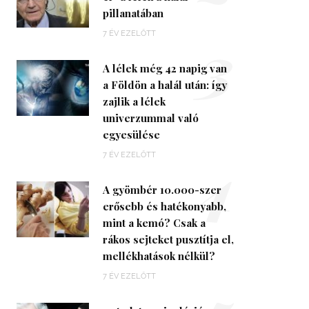
pillanatában
3
7 ÉV EZELŐTT
A lélek még 42 napig van
a Földön a halál után: így
zajlik a lélek
univerzummal való
egyesülése
4
7 ÉV EZELŐTT
A gyömbér 10.000-szer
erősebb és hatékonyabb,
mint a kemó? Csak a
rákos sejteket pusztítja el,
mellékhatások nélkül?
7 ÉV EZELŐTT