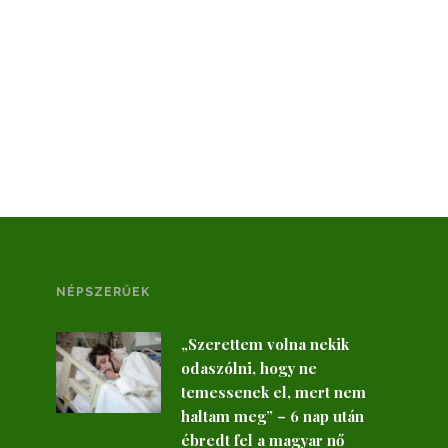
NÉPSZERŰEK
„Szerettem volna nekik
odaszólni, hogy ne
temessenek el, mert nem
haltam meg” – 6 nap után
ébredt fel a magyar nő