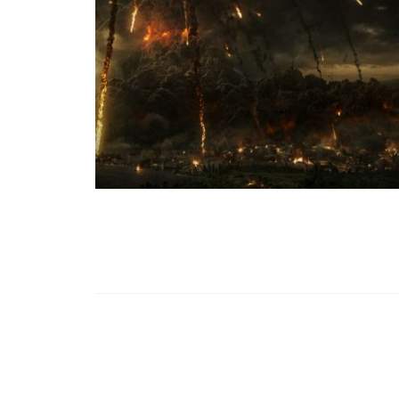
99,13%-OS HA
NULLÁZZA AZ 
EZ A MOTOR!