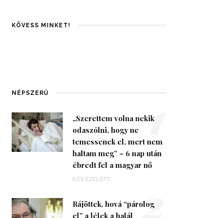
KÖVESS MINKET!
1
NÉPSZERŰ
„Szerettem volna nekik
odaszólni, hogy ne
temessenek el, mert nem
haltam meg” – 6 nap után
ébredt fel a magyar nő
2
6 ÉV EZELŐTT
Rájöttek, hová “párolog
el” a lélek a halál