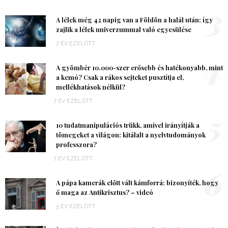
3
A lélek még 42 napig van a Földön a halál után: így
zajlik a lélek univerzummal való egyesülése
7 ÉV EZELŐTT
4
A gyömbér 10.000-szer erősebb és hatékonyabb, mint
a kemó? Csak a rákos sejteket pusztítja el,
mellékhatások nélkül?
7 ÉV EZELŐTT
5
10 tudatmanipulációs trükk, amivel irányítják a
tömegeket a világon: kitálalt a nyelvtudományok
professzora?
7 ÉV EZELŐTT
6
A pápa kamerák előtt vált kámforrá: bizonyíték, hogy
ő maga az Antikrisztus? – videó
5 ÉV EZELŐTT