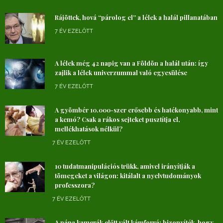
Rájöttek, hová “párolog el” a lélek a halál pillanatában
7 ÉV EZELŐTT
A lélek még 42 napig van a Földön a halál után: így
zajlik a lélek univerzummal való egyesülése
7 ÉV EZELŐTT
A gyömbér 10.000-szer erősebb és hatékonyabb, mint
a kemó? Csak a rákos sejteket pusztítja el,
mellékhatások nélkül?
7 ÉV EZELŐTT
10 tudatmanipulációs trükk, amivel irányítják a
tömegeket a világon: kitálalt a nyelvtudományok
professzora?
7 ÉV EZELŐTT
A pápa kamerák előtt vált kámforrá: bizonyíték, hogy