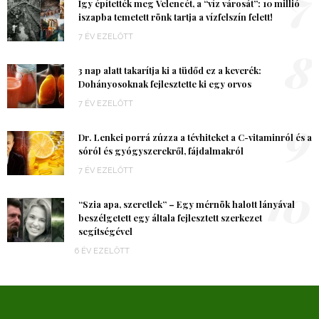
7
Így építették meg Velencét, a “víz városát”: 10 millió
iszapba temetett rönk tartja a vízfelszín felett!
7 ÉV EZELŐTT
8
3 nap alatt takarítja ki a tüdőd ez a keverék:
Dohányosoknak fejlesztette ki egy orvos
7 ÉV EZELŐTT
9
Dr. Lenkei porrá zúzza a tévhiteket a C-vitaminról és a
sóról és gyógyszerekről, fájdalmakról
7 ÉV EZELŐTT
10
“Szia apa, szeretlek” – Egy mérnök halott lányával
beszélgetett egy általa fejlesztett szerkezet
segítségével
6 ÉV EZELŐTT