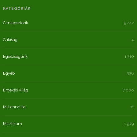
KATEGÓRIÁK
Címlapsztorik
9 242
Cukiság
4
Egészségünk
1 310
Egyéb
338
Érdekes Világ
7 666
Mi Lenne Ha…
11
Misztikum
1 979