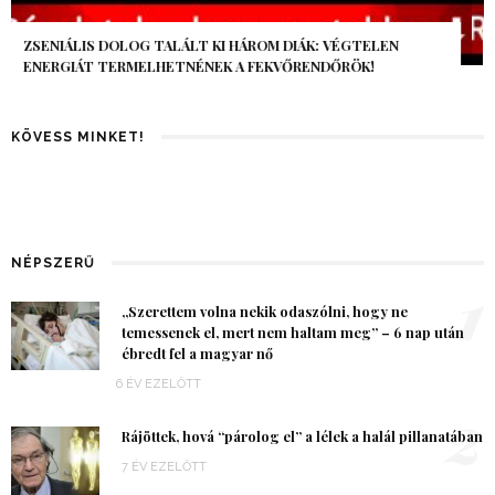
AZ AI-VILÁGVÉGE ÁRNYÉKA, CSAK PÁR ÓRA VOLT, MÉGIS AZ
EGÉSZ VILÁG MEGÉREZTE…
KÖVESS MINKET!
NÉPSZERŰ
1
„Szerettem volna nekik odaszólni, hogy ne
temessenek el, mert nem haltam meg” – 6 nap után
ébredt fel a magyar nő
6 ÉV EZELŐTT
2
Rájöttek, hová “párolog el” a lélek a halál pillanatában
7 ÉV EZELŐTT