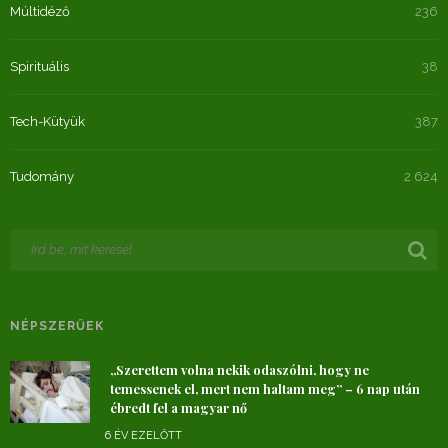
Múltidéző
236
Spirituális
38
Tech-Kütyük
387
Tudomány
2 624
NÉPSZERŰEK
„Szerettem volna nekik odaszólni, hogy ne
temessenek el, mert nem haltam meg” – 6 nap után
ébredt fel a magyar nő
6 ÉV EZELŐTT