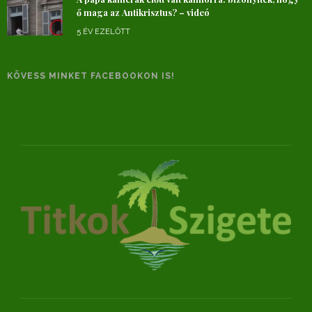
ő maga az Antikrisztus? – videó
5 ÉV EZELŐTT
KÖVESS MINKET FACEBOOKON IS!